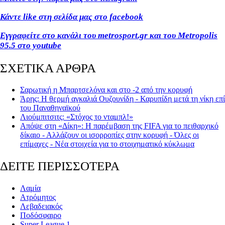
Κάντε like στη σελίδα μας στο facebook
Εγγραφείτε στο κανάλι του metrosport.gr και του Metropolis
95.5 στο youtube
ΣΧΕΤΙΚΑ ΑΡΘΡΑ
Σαρωτική η Μπαρτσελόνα και στο -2 από την κορυφή
Άρης: Η θερμή αγκαλιά Ουζουνίδη - Καρυπίδη μετά τη νίκη επί
του Παναθηναϊκού
Λιούμπιτσιτς: «Στόχος το νταμπλ!»
Απόψε στη «Δίκη»: Η παρέμβαση της FIFA για το πειθαρχικό
δίκαιο - Αλλάζουν οι ισορροπίες στην κορυφή - Όλες οι
επίμαχες - Νέα στοιχεία για το στοιχηματικό κύκλωμα
ΔΕΙΤΕ ΠΕΡΙΣΣΟΤΕΡΑ
Λαμία
Ατρόμητος
Λεβαδειακός
Ποδόσφαιρο
Super League 1