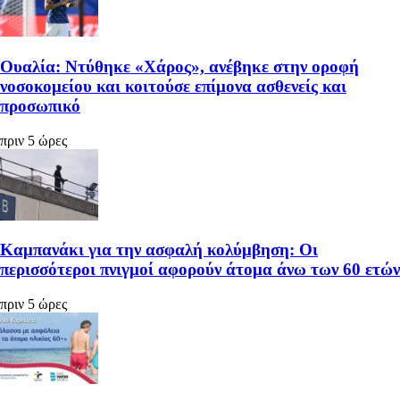
Ουαλία: Ντύθηκε «Χάρος», ανέβηκε στην οροφή
νοσοκομείου και κοιτούσε επίμονα ασθενείς και
προσωπικό
πριν 5 ώρες
Καμπανάκι για την ασφαλή κολύμβηση: Οι
περισσότεροι πνιγμοί αφορούν άτομα άνω των 60 ετών
πριν 5 ώρες