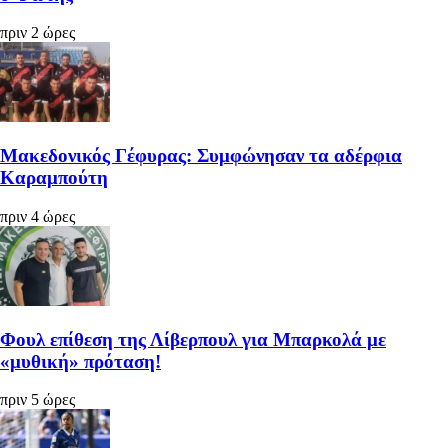
πριν 2 ώρες
Μακεδονικός Γέφυρας: Συμφώνησαν τα αδέρφια
Καραμπούτη
πριν 4 ώρες
Φουλ επίθεση της Λίβερπουλ για Μπαρκολά με
«μυθική» πρόταση!
πριν 5 ώρες