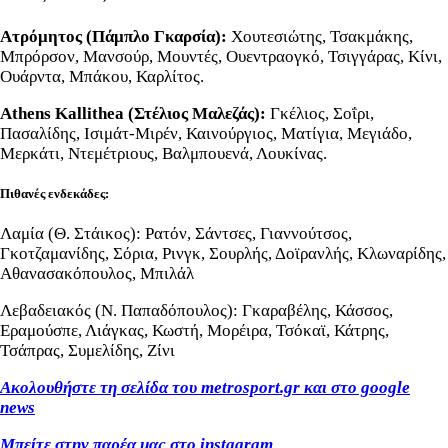
Ατρόμητος (Πάμπλο Γκαρσία):
Χουτεσιώτης, Τσακμάκης,
Μπρόρσον, Μανσούρ, Μουντές, Ουεντραογκό, Τσιγγάρας, Κίνι,
Ουάρντα, Μπάκου, Καρλίτος.
Athens Kallithea (Στέλιος Μαλεζάς):
Γκέλιος, Σοΐρι,
Πασαλίδης, Ισιμάτ-Μιρέν, Καινούργιος, Ματίγια, Μεγιάδο,
Μερκάτι, Ντεμέτριους, Βαλμπουενά, Λουκίνας.
Πιθανές ενδεκάδες:
Λαμία (Θ. Στάικος): Ρατόν, Σάντσες, Γιαννούτσος,
Γκοτζαμανίδης, Σόρια, Ρινγκ, Σουρλής, Δοϊρανλής, Κλωναρίδης,
Αθανασακόπουλος, Μπιλάλ
Λεβαδειακός (Ν. Παπαδόπουλος): Γκαραβέλης, Κάσσος,
Εραμούσπε, Λιάγκας, Κωστή, Μορέιρα, Τσόκαϊ, Κάτρης,
Τσάπρας, Συμελίδης, Ζίνι
Ακολουθήστε τη σελίδα του metrosport.gr και στο google
news
Μπείτε στην παρέα μας στο instagram