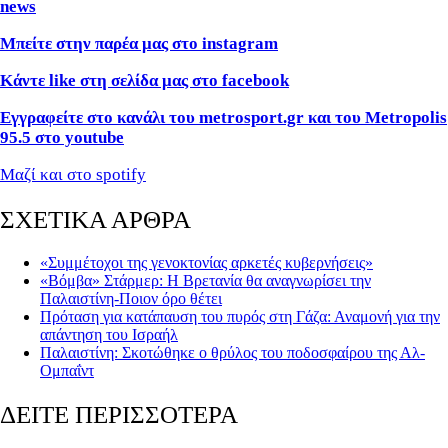
news
Μπείτε στην παρέα μας στο instagram
Κάντε like στη σελίδα μας στο facebook
Εγγραφείτε στο κανάλι του metrosport.gr και του Metropolis
95.5 στο youtube
Μαζί και στο spotify
ΣΧΕΤΙΚΑ ΑΡΘΡΑ
« Συμμέτοχοι της γενοκτονίας αρκετές κυβερνήσεις»
«Βόμβα» Στάρμερ: Η Βρετανία θα αναγνωρίσει την
Παλαιστίνη-Ποιον όρο θέτει
Πρόταση για κατάπαυση του πυρός στη Γάζα: Αναμονή για την
απάντηση του Ισραήλ
Παλαιστίνη: Σκοτώθηκε ο θρύλος του ποδοσφαίρου της Αλ-
Ομπαΐντ
ΔΕΙΤΕ ΠΕΡΙΣΣΟΤΕΡΑ