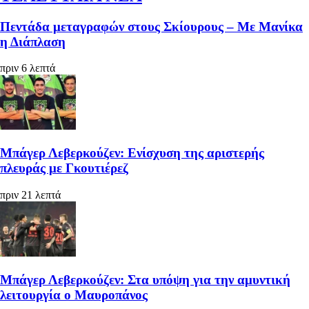
Πεντάδα μεταγραφών στους Σκίουρους – Με Μανίκα
η Διάπλαση
πριν 6 λεπτά
Μπάγερ Λεβερκούζεν: Ενίσχυση της αριστερής
πλευράς με Γκουτιέρεζ
πριν 21 λεπτά
Μπάγερ Λεβερκούζεν: Στα υπόψη για την αμυντική
λειτουργία ο Μαυροπάνος