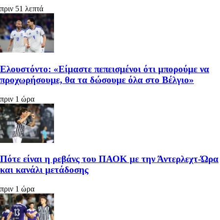
πριν 51 λεπτά
Ελουστόντο: «Είμαστε πεπεισμένοι ότι μπορούμε να
προχωρήσουμε, θα τα δώσουμε όλα στο Βέλγιο»
πριν 1 ώρα
Πότε είναι η ρεβάνς του ΠΑΟΚ με την Άντερλεχτ-Ώρα
και κανάλι μετάδοσης
πριν 1 ώρα