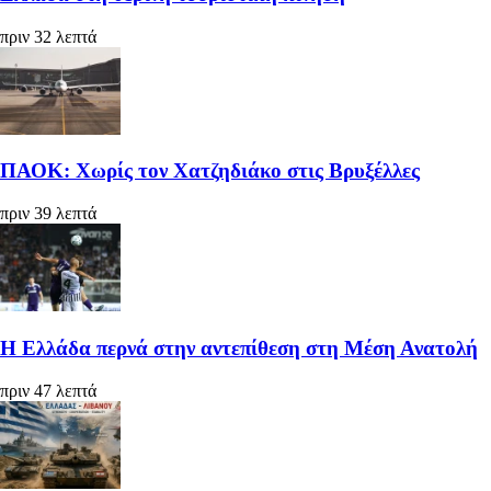
πριν 32 λεπτά
ΠΑΟΚ: Χωρίς τον Χατζηδιάκο στις Βρυξέλλες
πριν 39 λεπτά
Η Ελλάδα περνά στην αντεπίθεση στη Μέση Ανατολή
πριν 47 λεπτά