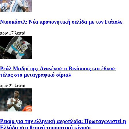
Νιουκάστλ: Νέα προπονητική σελίδα με τον Γιάισλε
πριν 17 λεπτά
Ρεάλ Μαδρίτης: Ανανέωσε ο Βινίσιους και έδωσε
τέλος στο μεταγραφικό σίριαλ
πριν 22 λεπτά
Ρεκόρ για την ελληνική αεροπλοΐα: Πρωταγωνιστεί η
Ελλάδα στη θερινή τουριστική κίνηση