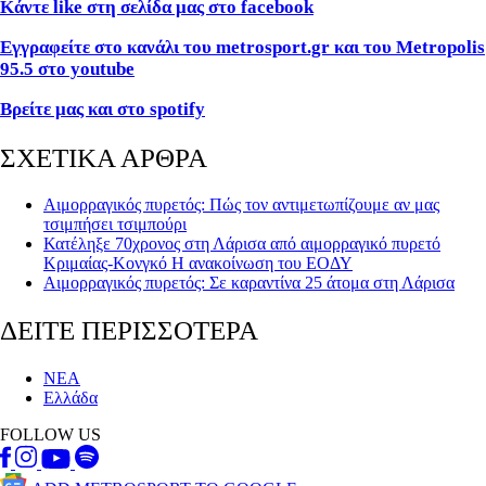
Κάντε like
στη σελίδα μας στο facebook
Εγγραφείτε στο κανάλι του metrosport
.gr
και του Metropolis
95.5 στο youtube
Βρείτε μας και στο spotify
ΣΧΕΤΙΚΑ ΑΡΘΡΑ
Αιμορραγικός πυρετός: Πώς τον αντιμετωπίζουμε αν μας
τσιμπήσει τσιμπούρι
Κατέληξε 70χρονος στη Λάρισα από αιμορραγικό πυρετό
Κριμαίας-Κονγκό Η ανακοίνωση του ΕΟΔΥ
Αιμορραγικός πυρετός: Σε καραντίνα 25 άτομα στη Λάρισα
ΔΕΙΤΕ ΠΕΡΙΣΣΟΤΕΡΑ
ΝΕΑ
Ελλάδα
FOLLOW US