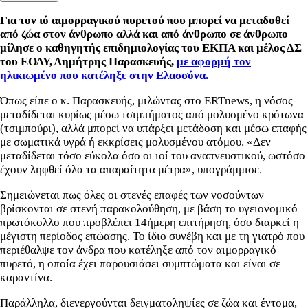
Για τον ιό αιμορραγικού πυρετού που μπορεί να μεταδοθεί
από ζώα στον άνθρωπο αλλά και από άνθρωπο σε άνθρωπο
μίλησε ο καθηγητής επιδημιολογίας του ΕΚΠΑ και μέλος ΔΣ
του ΕΟΔΥ, Δημήτρης Παρασκευής,
με αφορμή τον
ηλικιωμένο που κατέληξε στην Ελασσόνα.
Όπως είπε ο κ. Παρασκευής, μιλώντας στο ERTnews, η νόσος
μεταδίδεται κυρίως μέσω τσιμπήματος από μολυσμένο κρότωνα
(τσιμπούρι), αλλά μπορεί να υπάρξει μετάδοση και μέσω επαφής
με σωματικά υγρά ή εκκρίσεις μολυσμένου ατόμου. «Δεν
μεταδίδεται τόσο εύκολα όσο οι ιοί του αναπνευστικού, ωστόσο
έχουν ληφθεί όλα τα απαραίτητα μέτρα», υπογράμμισε.
Σημειώνεται πως όλες οι στενές επαφές των νοσούντων
βρίσκονται σε στενή παρακολούθηση, με βάση το υγειονομικό
πρωτόκολλο που προβλέπει 14ήμερη επιτήρηση, όσο διαρκεί η
μέγιστη περίοδος επώασης. Το ίδιο συνέβη και με τη γιατρό που
περιέθαλψε τον άνδρα που κατέληξε από τον αιμορραγικό
πυρετό, η οποία έχει παρουσιάσει συμπτώματα και είναι σε
καραντίνα.
Παράλληλα, διενεργούνται δειγματοληψίες σε ζώα και έντομα,