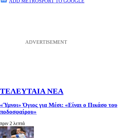
ADD METROSPORT TO GOOGLE
ΤΕΛΕΥΤΑΙΑ ΝΕΑ
«Ύμνοι» Όγιος για Μέσι: «Είναι ο Πικάσο του
ποδοσφαίρου»
πριν 2 λεπτά