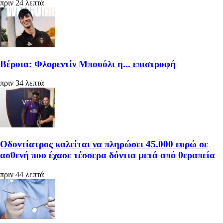
πριν 24 λεπτά
Βέροια: Φλορεντίν Μπουόλι η... επιστροφή
πριν 34 λεπτά
Οδοντίατρος καλείται να πληρώσει 45.000 ευρώ σε
ασθενή που έχασε τέσσερα δόντια μετά από θεραπεία
πριν 44 λεπτά