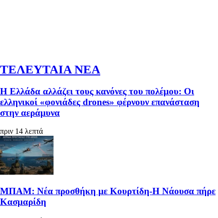
ΤΕΛΕΥΤΑΙΑ ΝΕΑ
Η Ελλάδα αλλάζει τους κανόνες του πολέμου: Οι
ελληνικοί «φονιάδες drones» φέρνουν επανάσταση
στην αεράμυνα
πριν 14 λεπτά
ΜΠΑΜ: Νέα προσθήκη με Κουρτίδη-Η Νάουσα πήρε
Κασμαρίδη