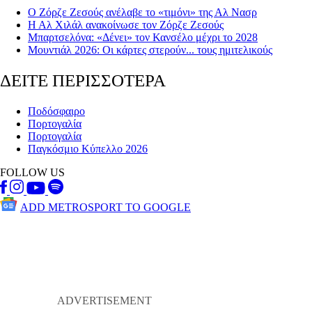
Ο Ζόρζε Ζεσούς ανέλαβε το «τιμόνι» της Αλ Νασρ
Η Αλ Χιλάλ ανακοίνωσε τον Ζόρζε Ζεσούς
Μπαρτσελόνα: «Δένει» τον Κανσέλο μέχρι το 2028
Μουντιάλ 2026: Οι κάρτες στερούν... τους ημιτελικούς
ΔΕΙΤΕ ΠΕΡΙΣΣΟΤΕΡΑ
Ποδόσφαιρο
Πορτογαλία
Πορτογαλία
Παγκόσμιο Κύπελλο 2026
FOLLOW US
ADD METROSPORT TO GOOGLE