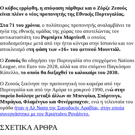
Ο κύβος ερρίφθη, η απόφαση πάρθηκε και ο Ζόρζε Ζεσούς
είναι πλέον ο νέος προπονητής της Εθνικής Πορτογαλίας.
Στα 71 του χρόνια
, ο πολύπειρος προπονητής αναλαμβάνει τα
ηνία της εθνικής ομάδας της χώρας του αποτελώντας τον
αντικαταστάτη του
Ρομπέρτο Μαρτίνεθ
, ο οποίος
αποδεσμεύτηκε μετά από την ήττα κόντρα στην Ισπανία και τον
αποκλεισμό σ
τη φάση των «16» του φετινού Μουντιάλ.
Ο
Ζεσούς
θα οδηγήσει την Πορτογαλία στο επερχόμενο Nations
League, στο Euro του 2028, αλλά και στο επόμενο Παγκόσμιο
Κύπελλο,
το οποίο θα διεξαχθεί το καλοκαίρι του 2030.
Ο Ζεσούς ξεκίνησε την προπονητική του καριέρα από την
Πορτογαλία και από την Αμόρα το μακρινό 1990, εν
ώ στην
πορεία δούλεψε μεταξύ άλλων σε Μπενφίκα, Σπόρτινγκ,
Μπράγκα, Φλαμένγκο και Φενέρμπαχτσ
ε, ενώ η τελευταία του
ομάδα
ήταν η Αλ Νασρ της Σαουδικής Αραβίας, στην οποία
συνεργάστηκε με τον Κριστιάνο Ρονάλντο.
ΣΧΕΤΙΚΑ ΑΡΘΡΑ