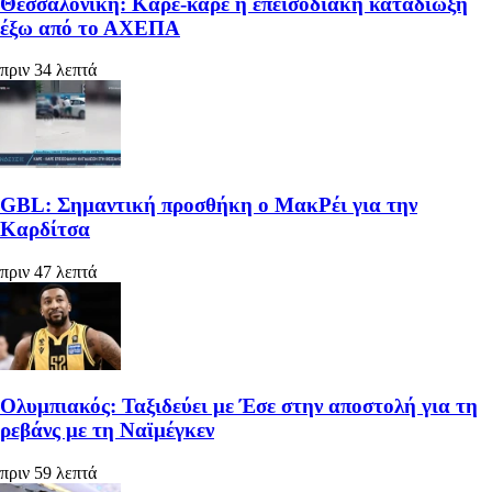
Θεσσαλονίκη: Καρέ-καρέ η επεισοδιακή καταδίωξη
έξω από το ΑΧΕΠΑ
πριν 34 λεπτά
GBL: Σημαντική προσθήκη ο ΜακΡέι για την
Καρδίτσα
πριν 47 λεπτά
Ολυμπιακός: Ταξιδεύει με Έσε στην αποστολή για τη
ρεβάνς με τη Ναϊμέγκεν
πριν 59 λεπτά