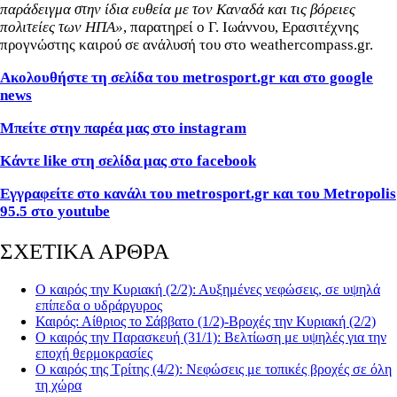
παράδειγμα στην ίδια ευθεία με τον Καναδά και τις βόρειες
πολιτείες των ΗΠΑ»
, παρατηρεί ο Γ. Ιωάννου, Ερασιτέχνης
προγνώστης καιρού σε ανάλυσή του στο weathercompass.gr.
Ακολουθήστε τη σελίδα του metrosport.gr και στο google
news
Μπείτε στην παρέα μας στο instagram
Κάντε like στη σελίδα μας στο facebook
Εγγραφείτε στο κανάλι του metrosport.gr και του Metropolis
95.5 στο youtube
ΣΧΕΤΙΚΑ ΑΡΘΡΑ
Ο καιρός την Κυριακή (2/2): Αυξημένες νεφώσεις, σε υψηλά
επίπεδα ο υδράργυρος
Καιρός: Αίθριος το Σάββατο (1/2)-Βροχές την Κυριακή (2/2)
Ο καιρός την Παρασκευή (31/1): Βελτίωση με υψηλές για την
εποχή θερμοκρασίες
Ο καιρός της Τρίτης (4/2): Νεφώσεις με τοπικές βροχές σε όλη
τη χώρα