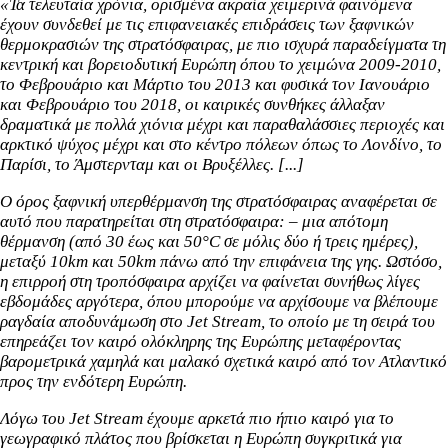
«Τα τελευταία χρόνια, ορισμένα ακραία χειμερινά φαινόμενα
έχουν συνδεθεί με τις επιφανειακές επιδράσεις των ξαφνικών
θερμοκρασιών της στρατόσφαιρας, με πιο ισχυρά παραδείγματα τη
κεντρική και βορειοδυτική Ευρώπη όπου το χειμώνα 2009-2010,
το Φεβρουάριο και Μάρτιο του 2013 και φυσικά τον Ιανουάριο
και Φεβρουάριο του 2018, οι καιρικές συνθήκες άλλαξαν
δραματικά με πολλά χιόνια μέχρι και παραθαλάσσιες περιοχές και
αρκτικό ψύχος μέχρι και στο κέντρο πόλεων όπως το Λονδίνο, το
Παρίσι, το Άμστερνταμ και οι Βρυξέλλες. [...]
Ο όρος ξαφνική υπερθέρμανση της στρατόσφαιρας αναφέρεται σε
αυτό που παρατηρείται στη στρατόσφαιρα: – μια απότομη
θέρμανση (από 30 έως και 50°C σε μόλις δύο ή τρεις ημέρες),
μεταξύ 10km και 50km πάνω από την επιφάνεια της γης. Ωστόσο,
η επιρροή στη τροπόσφαιρα αρχίζει να φαίνεται συνήθως λίγες
εβδομάδες αργότερα, όπου μπορούμε να αρχίσουμε να βλέπουμε
ραγδαία αποδυνάμωση στο Jet Stream, το οποίο με τη σειρά του
επηρεάζει τον καιρό ολόκληρης της Ευρώπης μεταφέροντας
βαρομετρικά χαμηλά και μαλακό σχετικά καιρό από τον Ατλαντικό
προς την ενδότερη Ευρώπη.
Λόγω του Jet Stream έχουμε αρκετά πιο ήπιο καιρό για το
γεωγραφικό πλάτος που βρίσκεται η Ευρώπη συγκριτικά για