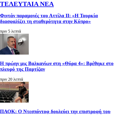
ΤΕΛΕΥΤΑΙΑ ΝΕΑ
Φιντάν παραμονές του Αττίλα ΙΙ: «Η Τουρκία
διασφαλίζει τη σταθερότητα στην Κύπρο»
πριν 5 λεπτά
Η πρώην μις Βαλκανίων στη «Θύρα 4»: Βρέθηκε στο
πλευρό της Παρτίζαν
πριν 20 λεπτά
ΠΑΟΚ: Ο Ντεσπόντοφ δουλεύει την επιστροφή του