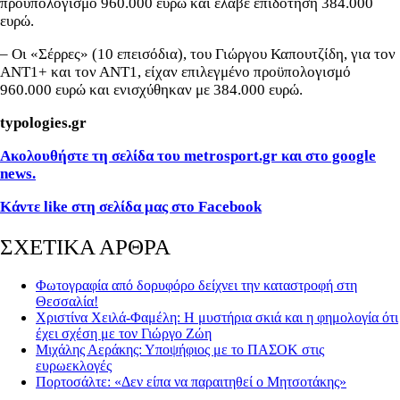
προϋπολογισμό 960.000 ευρώ και έλαβε επιδότηση 384.000
ευρώ.
– Οι «Σέρρες» (10 επεισόδια), του Γιώργου Καπουτζίδη, για τον
ΑΝΤ1+ και τον ΑΝΤ1, είχαν επιλεγμένο προϋπολογισμό
960.000 ευρώ και ενισχύθηκαν με 384.000 ευρώ.
typologies.gr
Ακολουθήστε τη σελίδα του metrosport.gr και στο google
news.
Κάντε like στη σελίδα μας στο Facebook
ΣΧΕΤΙΚΑ ΑΡΘΡΑ
Φωτογραφία από δορυφόρο δείχνει την καταστροφή στη
Θεσσαλία!
Χριστίνα Χειλά-Φαμέλη: Η μυστήρια σκιά και η φημολογία ότι
έχει σχέση με τον Γιώργο Ζώη
Μιχάλης Αεράκης: Υποψήφιος με το ΠΑΣΟΚ στις
ευρωεκλογές
Πορτοσάλτε: «Δεν είπα να παραιτηθεί ο Μητσοτάκης»