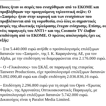
Ποιες ήταν οι σειρές που ενισχύθηκαν από το ΕΚΟΜΕ και
προβλήθηκαν την προηγούμενη τηλεοπτική σεζόν; Ο
«Σασμός» ήταν στην κορυφή και των ενισχύσεων που
προβλέπονται από τη νομοθεσία, ενώ όλες οι σημαντικές
σειρές της ιδιωτικής τηλεόρασης έτυχαν ενίσχυσης. Επίσης, οι
νέες παραγωγές του ΑΝΤ1+ και της Cosmote TV έλαβαν
επιδότηση από το ΕΚΟΜΕ. Ο πρώτος απολογισμός έχει ως
εξής:
– Στα 5.440.000 ευρώ ανήλθε ο προϋπολογισμός επιλέξιμων
δαπανών του «Σασμού», της Ι. Κ. Καραγιάννης ΑΕ, για τον
Alpha, με την επιδότηση να διαμορφώνεται στα 2.176.000 ευρώ.
– Ο «Γλυκάνισος» του ΣΚΑΪ, σε παραγωγή της εταιρείας
Tanweer Productions, είχε προϋπολογισμό επιλέξιμων δαπανών
5.092.090,40 ευρώ και έλαβε επιδότηση 2.036.836,16 ευρώ.
– Επιδότηση 2.296.800 ευρώ για τη σειρά του Open «Έρωτας
Φυγάς», της Αργοναύτες Οπτικοακουστικές Παραγωγές, με
προϋπολογισμό επιλέξιμων δαπανών 5.742.000 ευρώ.
Δικαιούχος είναι η Paralot Media Limited.