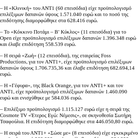
– Η «Κλινική» του ΑΝΤ1 (60 επεισόδια) είχε προϋπολογισμό
επιλέξιμων δαπανών ύψους 1.571.040 ευρώ και το ποσό της
επιδότησης διαμορφώθηκε στα 628.416 ευρώ.
– Το «Κόκκινο Ποτάμι – Β’ Κύκλος» (11 επεισόδια) για το
Open είχε προϋπολογισμό επιλέξιμων δαπανών 1.396.348 ευρώ
και έλαβε επιδότηση 558.539 ευρώ.
– Η σειρά «Ζωή» (12 επεισόδια), της εταιρείας Foss
Productions, για τον ΑΝΤ1+, είχε προϋπολογισμό επιλέξιμων
δαπανών ύψους 1.706.735,36 και έλαβε επιδότηση 682.694,14
ευρώ.
– Η «Γέφυρα», της Black Orange, για τον ΑΝΤ1+ και τον
ΑΝΤ1, είχε προϋπολογισμό επιλέξιμων δαπανών 1.460.090
ευρώ και ενισχύθηκε με 584.036 ευρώ.
– Επιλέξιμο προϋπολογισμό 1.115.127 ευρώ είχε η σειρά της
Cosmote TV «Έτερος Εγώ: Νέμεσις», σε σκηνοθεσία Σωτήρη
Τσαφούλια. Η επιδότηση διαμορφώθηκε στα 446.050,80 ευρώ.
– Η σειρά του ΑΝΤ1+ «Σώσε με» (8 επεισόδια) είχε εγκεκριμένο