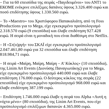
– Για τα 60 επεισόδια της σειράς «Παγιδευμένοι» του ΑΝΤ1 το
ΕΚΟΜΕ ενέκρινε επιλέξιμες δαπάνες ύψους 3.326.400 ευρώ και
ποσό επιδότησης ύψους 1.330.560 ευρώ.
– Το «Maestro» του Χριστόφορου Παπακαλιάτη, από τη Foss
Productions για το Mega, είχε εγκεκριμένο προϋπολογισμό
2.318.570 ευρώ (9 επεισόδια) και έλαβε επιδότηση 927.428
ευρώ. Η σειρά είναι η μοναδική που είναι διαθέσιμη στο Netflix.
– H «Στ(ο)ργή» του ΣΚΑΪ είχε εγκεκριμένο προϋπολογισμό
2.047.461,80 ευρώ για 32 επεισόδια και έλαβε επιδότηση
818.984,71 ευρώ.
– Η σειρά «Μαίρη, Μαίρη, Μαίρη – Α’ Κύκλος» (10 επεισόδια),
της Linim Art Events (Διονύσης Παναγιωτάκης) για το Mega,
είχε εγκεκριμένο προϋπολογισμό 440.000 ευρώ και έλαβε
επιδότηση 176.000 ευρώ. Ο δεύτερος κύκλος της σειράς (22
επεισόδια) είχε εγκεκριμένο προϋπολογισμό 968.000 ευρώ και
έλαβε επιδότηση 387.199 ευρώ.
– Επιδότηση 1.746.000 ευρώ έλαβε η σειρά του Alpha «Αυτή η
νύχτα μένει» (80 επεισόδια), της Linim Art Events, που είχε
προϋπολογισμό επιλέξιμων δαπανών 4.365.000 ευρώ.