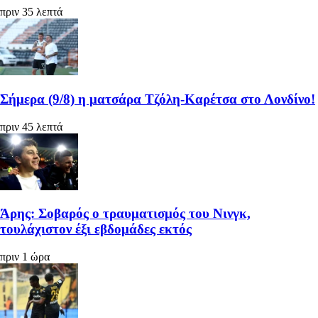
πριν 35 λεπτά
Σήμερα (9/8) η ματσάρα Τζόλη-Καρέτσα στο Λονδίνο!
πριν 45 λεπτά
Άρης: Σοβαρός ο τραυματισμός του Νινγκ,
τουλάχιστον έξι εβδομάδες εκτός
πριν 1 ώρα