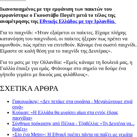
Ικανοποιημένος με την εμφάνιση των παικτών του
εμφανίστηκε ο Γκουστάβο Πογιέτ μετά το τέλος της
αναμέτρησης της
Εθνικής Ελλάδος με την Ιρλανδία.
Για το παιχνίδι: «Ήταν εξαίρετοι οι παίκτες. Είχαμε πλήρης
κατανόηση του παιχνιδιού, οι παίκτες ήξεραν πως πρέπει να
αμυνθούν, πώς πρέπει να επιτεθούν. Κάναμε ένα σωστό παιχνίδι.
Είμαστε σε καλή θέση για το παιχνίδι της Δευτέρας».
Για το ματς με την Ολλανδία: «Εμείς κάναμε τη δουλειά μας, η
Γαλλία έπαιξε για εμάς. Φτάνουμε στο σημείο να δούμε ένα
γήπεδο γεμάτο με δικούς μας φιλάθλους».
ΣΧΕΤΙΚΑ ΑΡΘΡΑ
Γιακουμάκης: «Δεν πετάμε στα ουράνια - Μεγαλώνουμε σιγά
σιγά»
Κούμαν: «Η Ελλάδα θα μυρίσει αίμα στα εντός έδρας
παιχνίδια»
Σύνθημα πρόκρισης από Πέλκα - Τζαβέλλα: «Τη Δευτέρα να...
βράζει»
«Στο ένα Metro»: Η Εθνική πρέπει πάντα να παίζει με γεμάτα