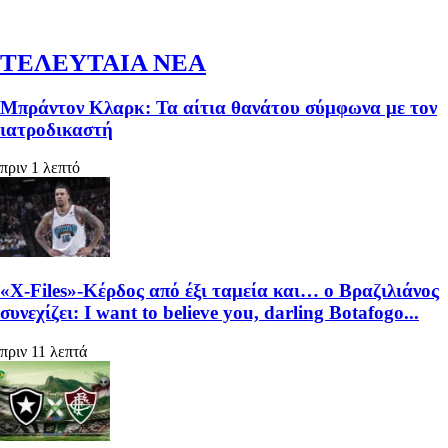
ΤΕΛΕΥΤΑΙΑ ΝΕΑ
Μπράντον Κλαρκ: Τα αίτια θανάτου σύμφωνα με τον
ιατροδικαστή
πριν 1 λεπτό
«X-Files»-Κέρδος από έξι ταμεία και… ο Βραζιλιάνος
συνεχίζει: I want to believe you, darling Botafogo...
πριν 11 λεπτά