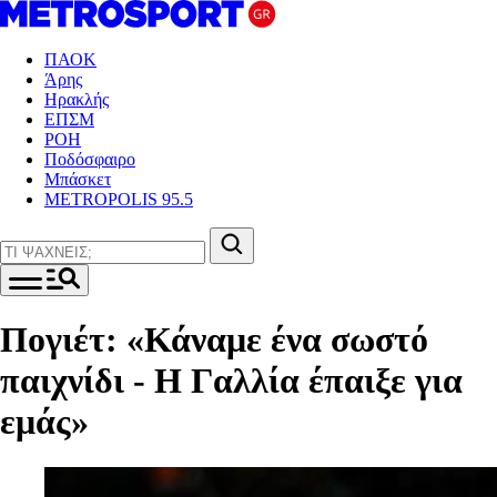
ΠΑΟΚ
Άρης
Ηρακλής
ΕΠΣΜ
ΡΟΗ
Ποδόσφαιρο
Μπάσκετ
METROPOLIS 95.5
Πογιέτ: «Κάναμε ένα σωστό
παιχνίδι - Η Γαλλία έπαιξε για
εμάς»