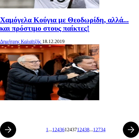
Χαμόγελα Κούγια με Θεοδωρίδη, αλλά...
και πρόστιμο στους παίκτες!
Δημήτρης Καλαϊτζής
18.12.2019
1
...
12436
12437
12438
...
12734