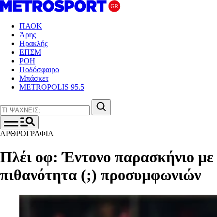
ΠΑΟΚ
Άρης
Ηρακλής
ΕΠΣΜ
ΡΟΗ
Ποδόσφαιρο
Μπάσκετ
METROPOLIS 95.5
ΑΡΘΡΟΓΡΑΦΙΑ
Πλέι οφ: Έντονο παρασκήνιο με
πιθανότητα (;) προσυμφωνιών