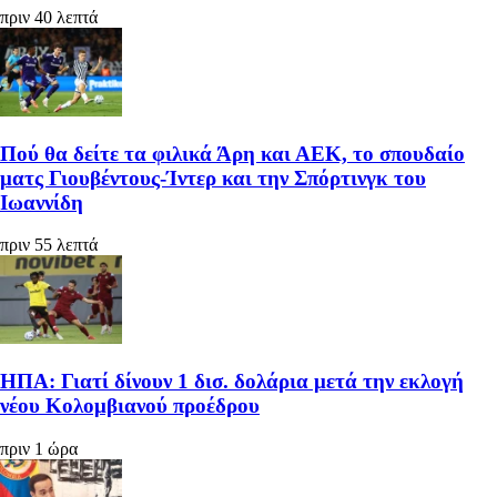
πριν 40 λεπτά
Πού θα δείτε τα φιλικά Άρη και ΑΕΚ, το σπουδαίο
ματς Γιουβέντους-Ίντερ και την Σπόρτινγκ του
Ιωαννίδη
πριν 55 λεπτά
ΗΠΑ: Γιατί δίνουν 1 δισ. δολάρια μετά την εκλογή
νέου Κολομβιανού προέδρου
πριν 1 ώρα