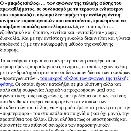
Ο «μικρός κύκλος»… των αγώνων της τελικής φάσης του
πρωταθλήματος, σε συνδυασμό με το τεράστιο ενδιαφέρον
που παρουσιάζει, σίγουρα δεν παρέχει την ανάλογη άνεση
κινήσεων παρασκηνιακών που απαιτούνται, προκειμένου να
υπάρξουν ουσιώδη αποτελέσματα.
Ως εκ τούτου, ότι…
εξωθεσμικό και ύποπτο, κινείται και «εντοπίζεται» χωρίς
δυσκολία. Και με την αντίστοιχη ευκολία διακινείται και γίνεται
αποδεκτό (;) με την καθιερωμένη μέθοδο της ανεύθυνης
διαρροής.
Το «σενάριο» στην προκειμένη περίπτωση αναφέρεται σε
περιορισμένες παρασκηνιακές κινήσεις, οι οποίες έχουν σχέση
με την «δραστηριότητα» που επιδεικνύουν δύο εκ των τεσσάρων
«πρωταγωνιστών»,
του μικρού κύκλου των αγώνων της τελικής
φάσης.
Οι οποίοι έχουν καταλήξει σε μια ιδιότυπη αλλά και
πολύ απλή συμφωνία: Αρχικά να προχωρήσουν μαζί στις
αγωνιστικές τους υποχρεώσεις, με την δέσμευση όμως εκείνος
που δεν θα καταφέρει να παραμείνει στον κύκλο των
διεκδικητών του τίτλου, να «πριμοδοτήσει» στη συνέχεια με την
«συμπεριφορά» του στα υπόλοιπα παιχνίδια (και όχι μόνο), την
προσπάθεια του άλλου. Είναι αλήθεια πως οι υποστηρικτές και
διακινητές του πιθανού σεναρίου των παρασκηνιακών
προσυμφωνιών, παρακολουθούν «άγρυπνα» εκείνους τους