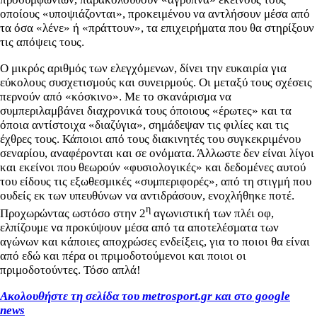
οποίους «υποψιάζονται», προκειμένου να αντλήσουν μέσα από
τα όσα «λένε» ή «πράττουν», τα επιχειρήματα που θα στηρίξουν
τις απόψεις τους.
Ο μικρός αριθμός των ελεγχόμενων, δίνει την ευκαιρία για
εύκολους συσχετισμούς και συνειρμούς. Οι μεταξύ τους σχέσεις
περνούν από «κόσκινο». Με το σκανάρισμα να
συμπεριλαμβάνει διαχρονικά τους όποιους «έρωτες» και τα
όποια αντίστοιχα «διαζύγια», σημάδεψαν τις φιλίες και τις
έχθρες τους. Κάποιοι από τους διακινητές του συγκεκριμένου
σεναρίου, αναφέρονται και σε ονόματα. Άλλωστε δεν είναι λίγοι
και εκείνοι που θεωρούν «φυσιολογικές» και δεδομένες αυτού
του είδους τις εξωθεσμικές «συμπεριφορές», από τη στιγμή που
ουδείς εκ των υπευθύνων να αντιδράσουν, ενοχλήθηκε ποτέ.
η
Προχωρώντας ωστόσο στην 2
αγωνιστική των πλέι οφ,
ελπίζουμε να προκύψουν μέσα από τα αποτελέσματα των
αγώνων και κάποιες αποχρώσες ενδείξεις, για το ποιοι θα είναι
από εδώ και πέρα οι πριμοδοτούμενοι και ποιοι οι
πριμοδοτούντες. Τόσο απλά!
Ακολουθήστε τη σελίδα του metrosport.gr και στο google
news