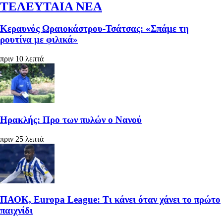
ΤΕΛΕΥΤΑΙΑ ΝΕΑ
Κεραυνός Ωραιοκάστρου-Τσάτσας: «Σπάμε τη
ρουτίνα με φιλικά»
πριν 10 λεπτά
Ηρακλής: Προ των πυλών ο Νανού
πριν 25 λεπτά
ΠΑΟΚ, Europa League: Τι κάνει όταν χάνει το πρώτο
παιχνίδι