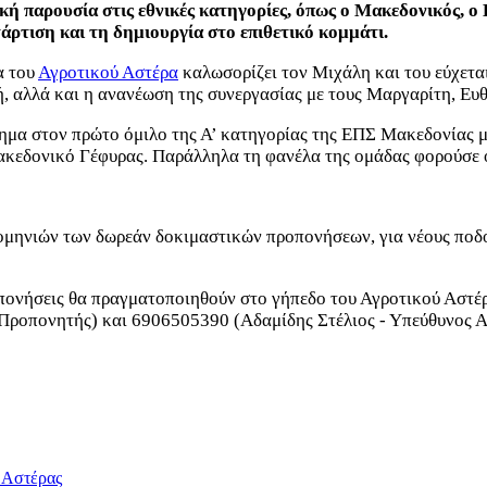
ική παρουσία στις εθνικές κατηγορίες, όπως ο Μακεδονικός, ο
τάρτιση και τη δημιουργία στο επιθετικό κομμάτι.
α του
Αγροτικού Αστέρα
καλωσορίζει τον Μιχάλη και του εύχεται
 αλλά και η ανανέωση της συνεργασίας με τους Μαργαρίτη, Ευθυ
μα στον πρώτο όμιλο της Α’ κατηγορίας της ΕΠΣ Μακεδονίας με 
ακεδονικό Γέφυρας. Παράλληλα τη φανέλα της ομάδας φορούσε ο
μηνιών των δωρεάν δοκιμαστικών προπονήσεων, για νέους ποδοσ
πονήσεις θα πραγματοποιηθούν στο γήπεδο του Αγροτικού Αστέρα
Προπονητής) και 6906505390 (Αδαμίδης Στέλιος - Υπεύθυνος Α
 Αστέρας