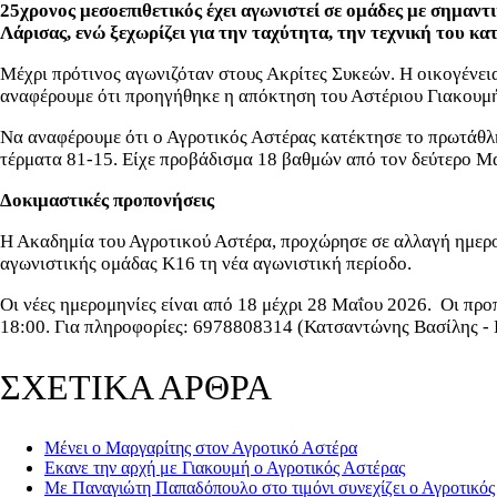
25χρονος μεσοεπιθετικός έχει αγωνιστεί σε ομάδες με σημαντ
Λάρισας, ενώ ξεχωρίζει για την ταχύτητα, την τεχνική του κα
Μέχρι πρότινος αγωνιζόταν στους Ακρίτες Συκεών. Η οικογένει
αναφέρουμε ότι προηγήθηκε η απόκτηση του Αστέριου Γιακουμή,
Να αναφέρουμε ότι ο Αγροτικός Αστέρας κατέκτησε το πρωτάθλη
τέρματα 81-15. Eίχε προβάδισμα 18 βαθμών από τον δεύτερο Μ
Δοκιμαστικές προπονήσεις
Η Ακαδημία του Αγροτικού Αστέρα, προχώρησε σε αλλαγή ημερο
αγωνιστικής ομάδας Κ16 τη νέα αγωνιστική περίοδο.
Οι νέες ημερομηνίες είναι από 18 μέχρι 28 Μαΐου 2026. Οι προ
18:00. Για πληροφορίες: 6978808314 (Κατσαντώνης Βασίλης - 
ΣΧΕΤΙΚΑ ΑΡΘΡΑ
Μένει ο Μαργαρίτης στον Αγροτικό Αστέρα
Εκανε την αρχή με Γιακουμή ο Αγροτικός Αστέρας
Με Παναγιώτη Παπαδόπουλο στο τιμόνι συνεχίζει ο Αγροτικός