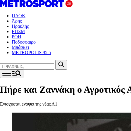
ΠΑΟΚ
Άρης
Ηρακλής
ΕΠΣΜ
ΡΟΗ
Ποδόσφαιρο
Μπάσκετ
METROPOLIS 95.5
Πήρε και Ζαννάκη ο Αγροτικός 
Ενισχύεται ενόψει της νέας Α1