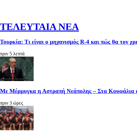
ΤΕΛΕΥΤΑΙΑ ΝΕΑ
Τουρκία: Τι είναι ο μηχανισμός R-4 και πώς θα τον χ
πριν 5 λεπτά
Με Μέρμυγκα η Αστραπή Νεάπολης – Στα Κουφάλια
πριν 3 ώρες