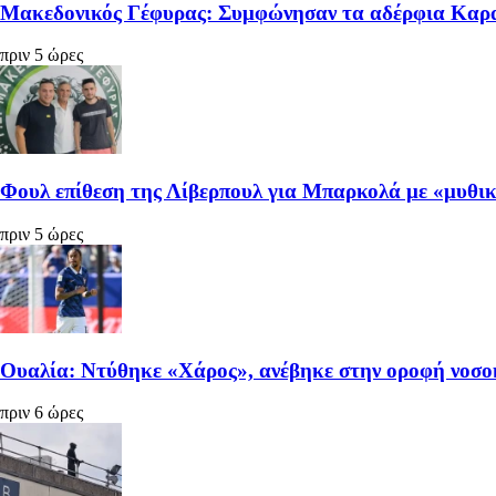
Μακεδονικός Γέφυρας: Συμφώνησαν τα αδέρφια Καρ
πριν 5 ώρες
Φουλ επίθεση της Λίβερπουλ για Μπαρκολά με «μυθι
πριν 5 ώρες
Ουαλία: Ντύθηκε «Χάρος», ανέβηκε στην οροφή νοσοκ
πριν 6 ώρες