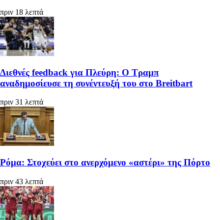
πριν 18 λεπτά
Διεθνές feedback για Πλεύρη: Ο Τραμπ
αναδημοσίευσε τη συνέντευξή του στο Breitbart
πριν 31 λεπτά
Ρόμα: Στοχεύει στο ανερχόμενο «αστέρι» της Πόρτο
πριν 43 λεπτά