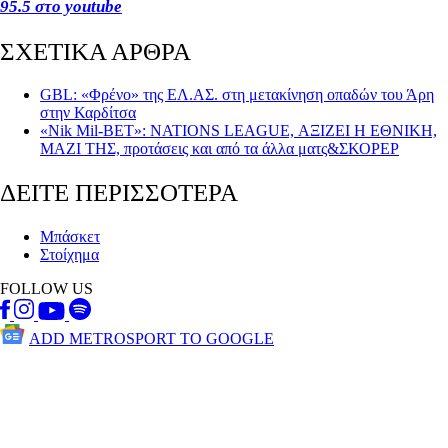
95.5 στο youtube
ΣΧΕΤΙΚΑ ΑΡΘΡΑ
GBL: «Φρένο» της ΕΛ.ΑΣ. στη μετακίνηση οπαδών του Άρη
στην Καρδίτσα
«Nik Mil-BET»: NATIONS LEAGUE, ΑΞΙΖΕΙ Η ΕΘΝΙΚΗ,
ΜΑΖΙ ΤΗΣ, προτάσεις και από τα άλλα ματς&ΣΚΟΡΕΡ
ΔΕΙΤΕ ΠΕΡΙΣΣΟΤΕΡΑ
Μπάσκετ
Στοίχημα
FOLLOW US
ADD METROSPORT TO GOOGLE