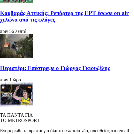
Κουβαράς Αττικής: Ρεπόρτερ της ΕΡΤ έσωσε on air
χελώνα από τις φλόγες
πριν 56 λεπτά
Περιστέρι: Επέστρεψε ο Γιώργος Γκιουζέλης
πριν 1 ώρα
ΤΑ ΠΑΝΤΑ ΓΙΑ
ΤΟ METROSPORT
Ενημερωθείτε πρώτοι για όλα τα τελεταία νέα, απευθείας στο email