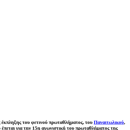
ης έκπληξης του φετινού πρωταθλήματος, του
Παναιτωλικού
,
 έπεται για την 15η αγωνιστική του πρωταθλήματος της