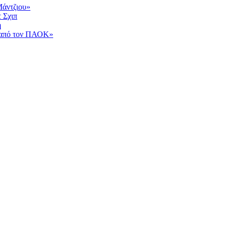
Μάντζιου»
τ Σχιπ
η
ι από τον ΠΑΟΚ»