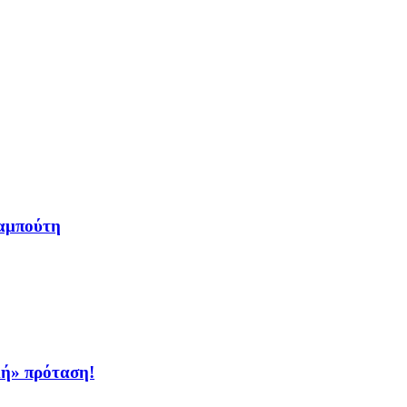
αμπούτη
κή» πρόταση!