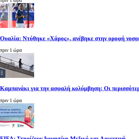
πριν 1 ώρα
Ουαλία: Ντύθηκε «Χάρος», ανέβηκε στην οροφή νοσοκ
πριν 1 ώρα
Καμπανάκι για την ασφαλή κολύμβηση: Οι περισσότερ
πριν 1 ώρα
FIFA: Στηρίζουν Ινφαντίνο Μεξικό και Αργεντινή