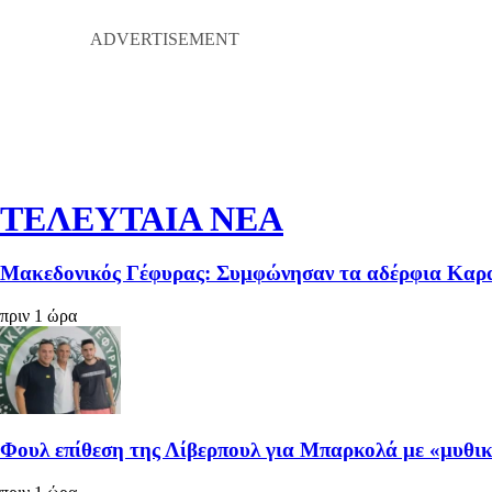
ΤΕΛΕΥΤΑΙΑ ΝΕΑ
Μακεδονικός Γέφυρας: Συμφώνησαν τα αδέρφια Καρ
πριν 1 ώρα
Φουλ επίθεση της Λίβερπουλ για Μπαρκολά με «μυθι