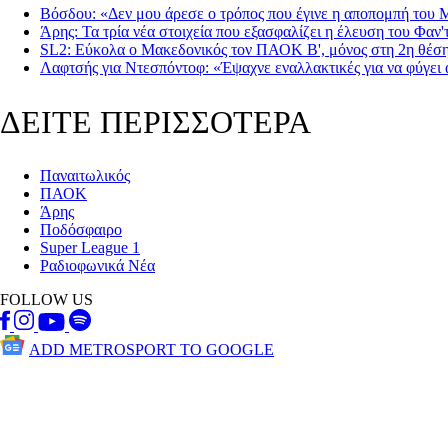
Βόσδου: «Δεν μου άρεσε ο τρόπος που έγινε η αποπομπή του 
Άρης: Τα τρία νέα στοιχεία που εξασφαλίζει η έλευση του Φαν'
SL2: Εύκολα ο Μακεδονικός τον ΠΑΟΚ Β', μόνος στη 2η θέσ
Λαφτσής για Ντεσπόντοφ: «Έψαχνε εναλλακτικές για να φύγε
ΔΕΙΤΕ ΠΕΡΙΣΣΟΤΕΡΑ
Παναιτωλικός
ΠΑΟΚ
Άρης
Ποδόσφαιρο
Super League 1
Ραδιοφωνικά Νέα
FOLLOW US
ADD METROSPORT TO GOOGLE