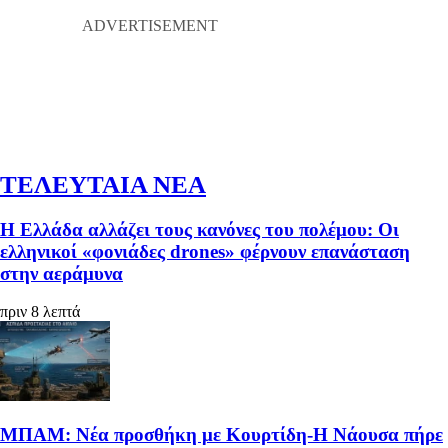
ΤΕΛΕΥΤΑΙΑ ΝΕΑ
Η Ελλάδα αλλάζει τους κανόνες του πολέμου: Οι
ελληνικοί «φονιάδες drones» φέρνουν επανάσταση
στην αεράμυνα
πριν 8 λεπτά
ΜΠΑΜ: Νέα προσθήκη με Κουρτίδη-Η Νάουσα πήρε