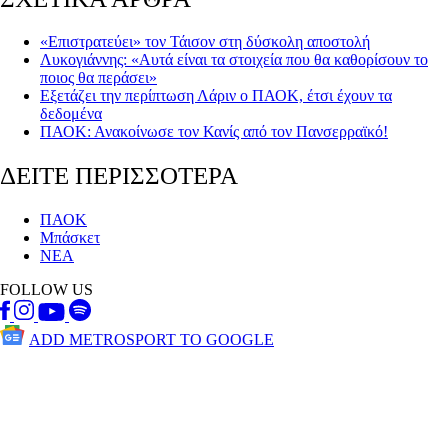
«Επιστρατεύει» τον Τάισον στη δύσκολη αποστολή
Λυκογιάννης: «Αυτά είναι τα στοιχεία που θα καθορίσουν το
ποιος θα περάσει»
Εξετάζει την περίπτωση Λάριν ο ΠΑΟΚ, έτσι έχουν τα
δεδομένα
ΠΑΟΚ: Ανακοίνωσε τον Κανίς από τον Πανσερραϊκό!
ΔΕΙΤΕ ΠΕΡΙΣΣΟΤΕΡΑ
ΠΑΟΚ
Μπάσκετ
ΝΕΑ
FOLLOW US
ADD METROSPORT TO GOOGLE