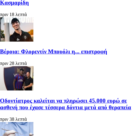
Κασμαρίδη
πριν 18 λεπτά
Βέροια: Φλορεντίν Μπουόλι η... επιστροφή
πριν 28 λεπτά
Οδοντίατρος καλείται να πληρώσει 45.000 ευρώ σε
ασθενή που έχασε τέσσερα δόντια μετά από θεραπεία
πριν 38 λεπτά