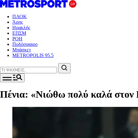
ΠΑΟΚ
Άρης
Ηρακλής
ΕΠΣΜ
ΡΟΗ
Ποδόσφαιρο
Μπάσκετ
METROPOLIS 95.5
Πένια: «Νιώθω πολύ καλά στο