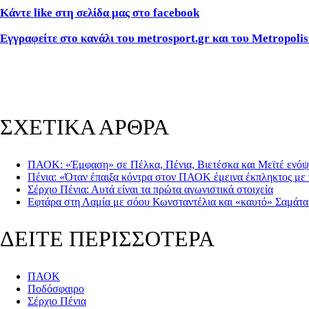
Κάντε like στη σελίδα μας στο facebook
Εγγραφείτε στο κανάλι του metrosport.gr και του Metropolis
ΣΧΕΤΙΚΑ ΑΡΘΡΑ
ΠΑΟΚ: «Έμφαση» σε Πέλκα, Πένια, Βιετέσκα και Μεϊτέ ενό
Πένια: «Όταν έπαιξα κόντρα στον ΠΑΟΚ έμεινα έκπληκτος με
Σέρχιο Πένια: Αυτά είναι τα πρώτα αγωνιστικά στοιχεία
Εφτάρα στη Λαμία με σόου Κωνσταντέλια και «καυτό» Σαμάτα
ΔΕΙΤΕ ΠΕΡΙΣΣΟΤΕΡΑ
ΠΑΟΚ
Ποδόσφαιρο
Σέρχιο Πένια