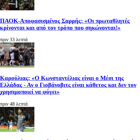
ΠΑΟΚ-Αποφασισμένος Σαρρής: «Οι πρωταθλητές
κρίνονται και από τον τρόπο που σηκώνονται!»
πριν 33 λεπτά
Καρούλιας: «Ο Κωνσταντέλιας είναι ο Μέσι της
Ελλάδας - Αν ο Γιοβάνοβιτς είναι κάθετος και δεν τον
χρησιμοποιεί να φύγει»
πριν 48 λεπτά