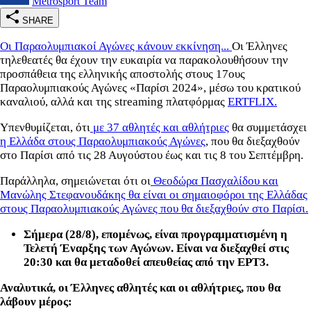
Metrosport Team
SHARE
Οι Παραολυμπιακοί Αγώνες κάνουν εκκίνηση...
Οι Έλληνες
τηλεθεατές θα έχουν την ευκαιρία να παρακολουθήσουν την
προσπάθεια της ελληνικής αποστολής στους 17ους
Παραολυμπιακούς Αγώνες «Παρίσι 2024», μέσω του κρατικού
καναλιού, αλλά και της streaming πλατφόρμας
ERTFLIX.
Υπενθυμίζεται, ότι
με 37 αθλητές και αθλήτριες
θα συμμετάσχει
η Ελλάδα στους Παραολυμπιακούς Αγώνες
, που θα διεξαχθούν
στο Παρίσι από τις 28 Αυγούστου έως και τις 8 του Σεπτέμβρη.
Παράλληλα, σημειώνεται ότι οι
Θεοδώρα Πασχαλίδου και
Μανώλης Στεφανουδάκης θα είναι οι σημαιοφόροι της Ελλάδας
στους Παραολυμπιακούς Αγώνες που θα διεξαχθούν στο Παρίσι.
Σήμερα (28/8), επομένως, είναι προγραμματισμένη η
Τελετή Έναρξης των Αγώνων. Είναι να διεξαχθεί στις
20:30 και θα μεταδοθεί απευθείας από την ΕΡΤ3.
Αναλυτικά, οι Έλληνες αθλητές και οι αθλήτριες, που θα
λάβουν μέρος: