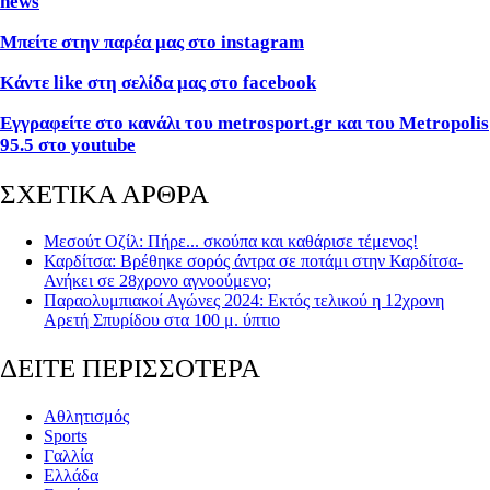
news
Μπείτε στην παρέα μας στο
instagram
Κάντε
like
στη σελίδα μας στο
facebook
Εγγραφείτε στο κανάλι του
metrosport
.
gr
και του
Metropolis
95.5 στο
youtube
ΣΧΕΤΙΚΑ ΑΡΘΡΑ
Μεσούτ Οζίλ: Πήρε... σκούπα και καθάρισε τέμενος!
Καρδίτσα: Βρέθηκε σορός άντρα σε ποτάμι στην Καρδίτσα-
Ανήκει σε 28χρονο αγνοούμενο;
Παραολυμπιακοί Αγώνες 2024: Εκτός τελικού η 12χρονη
Αρετή Σπυρίδου στα 100 μ. ύπτιο
ΔΕΙΤΕ ΠΕΡΙΣΣΟΤΕΡΑ
Αθλητισμός
Sports
Γαλλία
Ελλάδα