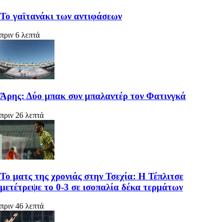
Το γαϊτανάκι των αντιφάσεων
πριν 6 λεπτά
Άρης: Δύο μπακ συν μπαλαντέρ τον Φατινγκά
πριν 26 λεπτά
Το ματς της χρονιάς στην Τσεχία: Η Τέπλιτσε
μετέτρεψε το 0-3 σε ισοπαλία δέκα τερμάτων
πριν 46 λεπτά