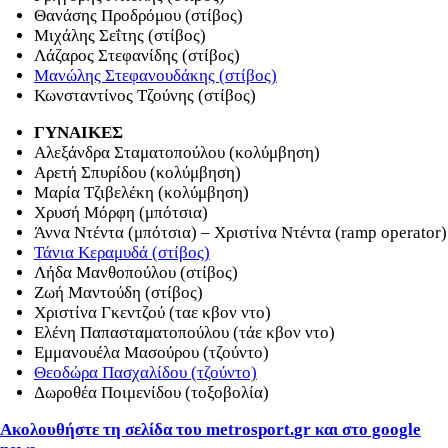
Θανάσης Προδρόμου (στίβος)
Μιχάλης Σεΐτης (στίβος)
Λάζαρος Στεφανίδης (στίβος)
Μανώλης Στεφανουδάκης (στίβος)
Κωνσταντίνος Τζούνης (στίβος)
ΓΥΝΑΙΚΕΣ
Αλεξάνδρα Σταματοπούλου (κολύμβηση)
Αρετή Σπυρίδου (κολύμβηση)
Μαρία Τζιβελέκη (κολύμβηση)
Χρυσή Μόρφη (μπότσια)
Άννα Ντέντα (μπότσια) – Χριστίνα Ντέντα (ramp operator)
Τάνια Κεραμυδά (στίβος)
Λήδα Μανθοπούλου (στίβος)
Ζωή Μαντούδη (στίβος)
Χριστίνα Γκεντζού (ταε κβον ντο)
Ελένη Παπασταματοπούλου (τάε κβον ντο)
Εμμανουέλα Μασούρου (τζούντο)
Θεοδώρα Πασχαλίδου (τζούντο)
Δωροθέα Ποιμενίδου (τοξοβολία)
Ακολουθήστε τη σελίδα του
metrosport
.
gr
και στο
google