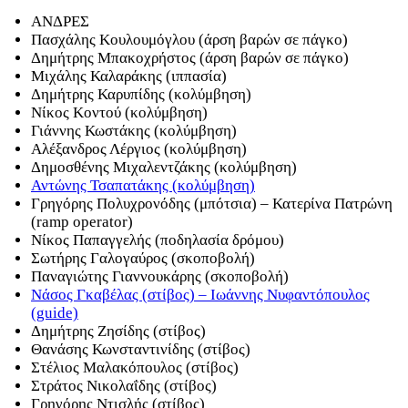
ΑΝΔΡΕΣ
Πασχάλης Κουλουμόγλου (άρση βαρών σε πάγκο)
Δημήτρης Μπακοχρήστος (άρση βαρών σε πάγκο)
Μιχάλης Καλαράκης (ιππασία)
Δημήτρης Καρυπίδης (κολύμβηση)
Νίκος Κοντού (κολύμβηση)
Γιάννης Κωστάκης (κολύμβηση)
Αλέξανδρος Λέργιος (κολύμβηση)
Δημοσθένης Μιχαλεντζάκης (κολύμβηση)
Αντώνης Τσαπατάκης (κολύμβηση)
Γρηγόρης Πολυχρονόδης (μπότσια) – Κατερίνα Πατρώνη
(ramp operator)
Νίκος Παπαγγελής (ποδηλασία δρόμου)
Σωτήρης Γαλογαύρος (σκοποβολή)
Παναγιώτης Γιαννουκάρης (σκοποβολή)
Νάσος Γκαβέλας (στίβος) – Ιωάννης Νυφαντόπουλος
(guide)
Δημήτρης Ζησίδης (στίβος)
Θανάσης Κωνσταντινίδης (στίβος)
Στέλιος Μαλακόπουλος (στίβος)
Στράτος Νικολαΐδης (στίβος)
Γρηγόρης Ντισλής (στίβος)