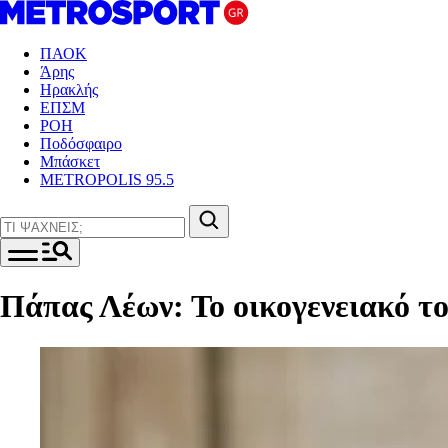
ΠΑΟΚ
Άρης
Ηρακλής
ΕΠΣΜ
ΡΟΗ
Ποδόσφαιρο
Μπάσκετ
METROPOLIS 95.5
Πάπας Λέων: Το οικογενειακό τ