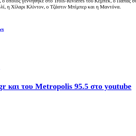
ο οποίος γεννήθηκε στο Trois-Rivières του Κεμπέκ, ο Πάπας σ
ολί, η Χίλαρι Κλίντον, ο Τζάστιν Μπίμπερ και η Μαντόνα.
ws
r και του Metropolis 95.5 στο youtube