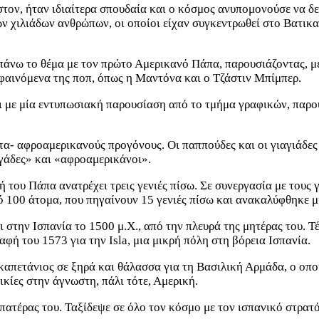
ν, ήταν ιδιαίτερα σπουδαία και ο κόσμος ανυπομονούσε να δει,
 χιλιάδων ανθρώπων, οι οποίοι είχαν συγκεντρωθεί στο Βατικα
άνω το θέμα με τον πρώτο Αμερικανό Πάπα, παρουσιάζοντας, μέ
φαινόμενα της ποπ, όπως η Μαντόνα και ο Τζάστιν Μπίμπερ.
αι με μία εντυπωσιακή παρουσίαση από το τμήμα γραφικών, παρο
τα- αφροαμερικανούς προγόνους. Οι παππούδες και οι γιαγιάδες
ιγάδες» και «αφροαμερικάνοι».
 του Πάπα ανατρέχει τρεις γενιές πίσω. Σε συνεργασία με τους
 100 άτομα, που πηγαίνουν 15 γενιές πίσω και ανακαλύφθηκε μ
 στην Ισπανία το 1500 μ.Χ., από την πλευρά της μητέρας του. 
αφή του 1573 για την Isla, μια μικρή πόλη στη βόρεια Ισπανία.
καπετάνιος σε ξηρά και θάλασσα για τη Βασιλική Αρμάδα, ο οποί
κίες στην άγνωστη, πάλι τότε, Αμερική.
ο πατέρας του. Ταξίδεψε σε όλο τον κόσμο με τον ισπανικό στρα