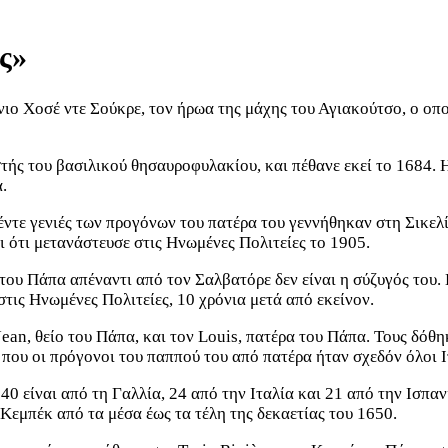
ς»
ιο Χοσέ ντε Σούκρε, τον ήρωα της μάχης του Αγιακούτσο, ο οπο
ής του βασιλικού θησαυροφυλακίου, και πέθανε εκεί το 1684. Η
.
πέντε γενιές των προγόνων του πατέρα του γεννήθηκαν στη Σικε
ι ότι μετανάστευσε στις Ηνωμένες Πολιτείες το 1905.
ου Πάπα απέναντι από τον Σαλβατόρε δεν είναι η σύζυγός του. 
στις Ηνωμένες Πολιτείες, 10 χρόνια μετά από εκείνον.
ean, θείο του Πάπα, και τον Louis, πατέρα του Πάπα. Τους δόθη
που οι πρόγονοι του παππού του από πατέρα ήταν σχεδόν όλοι Ι
 40 είναι από τη Γαλλία, 24 από την Ιταλία και 21 από την Ισπ
 Κεμπέκ από τα μέσα έως τα τέλη της δεκαετίας του 1650.