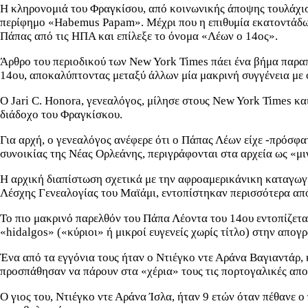
Η κληρονομιά του Φραγκίσου, από κοινωνικής άποψης τουλάχιστο
περίφημο «Habemus Papam». Μέχρι που η επιθυμία εκατοντάδων
Πάπας από τις ΗΠΑ και επίλεξε το όνομα «Λέων ο 14ος».
Άρθρο του περιοδικού των New York Times πάει ένα βήμα παραπ
14ου, αποκαλύπτοντας μεταξύ άλλων μία μακρινή συγγένεια με 
Ο Jari C. Honora, γενεαλόγος, μίλησε στους New York Times κ
διάδοχο του Φραγκίσκου.
Για αρχή, ο γενεαλόγος ανέφερε ότι ο Πάπας Λέων είχε -πρόσφα
συνοικίας της Νέας Ορλεάνης, περιγράφονται στα αρχεία ως «μ
Η αρχική διαπίστωση σχετικά με την αφροαμερικάνικη καταγωγή
Λέσχης Γενεαλογίας του Μαϊάμι, εντοπίστηκαν περισσότερα από
Το πιο μακρινό παρελθόν του Πάπα Λέοντα του 14ου εντοπίζεται
«hidalgos» («κύριοι» ή μικροί ευγενείς χωρίς τίτλο) στην απογρ
Ένα από τα εγγόνια τους ήταν ο Ντιέγκο ντε Αράνα Βαγιαντάρ, 
προσπάθησαν να πάρουν στα «χέρια» τους τις πορτογαλικές αποι
Ο γιος του, Ντιέγκο ντε Αράνα Ίσλα, ήταν 9 ετών όταν πέθανε 