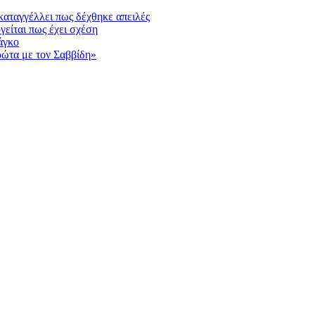
αταγγέλλει πως δέχθηκε απειλές
γείται πως έχει σχέση
άγκο
ρώτα με τον Σαββίδη»