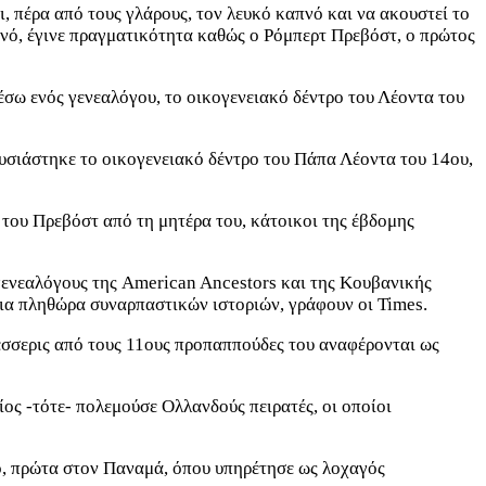
 πέρα από τους γλάρους, τον λευκό καπνό και να ακουστεί το
νό, έγινε πραγματικότητα καθώς ο Ρόμπερτ Πρεβόστ, ο πρώτος
σω ενός γενεαλόγου, το οικογενειακό δέντρο του Λέοντα του
υσιάστηκε το οικογενειακό δέντρο του Πάπα Λέοντα του 14ου,
 του Πρεβόστ από τη μητέρα του, κάτοικοι της έβδομης
 γενεαλόγους της American Ancestors και της Κουβανικής
ια πληθώρα συναρπαστικών ιστοριών, γράφουν οι Times.
Τέσσερις από τους 11ους προπαππούδες του αναφέρονται ως
ος -τότε- πολεμούσε Ολλανδούς πειρατές, οι οποίοι
τό, πρώτα στον Παναμά, όπου υπηρέτησε ως λοχαγός