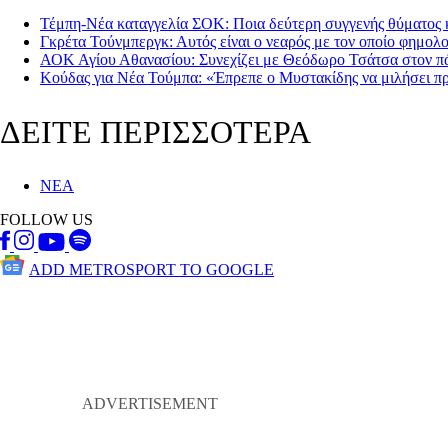
Τέμπη-Νέα καταγγελία ΣΟΚ: Ποια δεύτερη συγγενής θύματος κ
Γκρέτα Τούνμπεργκ: Αυτός είναι ο νεαρός με τον οποίο φημολο
ΑΟΚ Αγίου Αθανασίου: Συνεχίζει με Θεόδωρο Τσάτσα στον π
Κούδας για Νέα Τούμπα: «Έπρεπε ο Μυστακίδης να μιλήσει π
ΔΕΙΤΕ ΠΕΡΙΣΣΟΤΕΡΑ
ΝΕΑ
FOLLOW US
ADD METROSPORT TO GOOGLE