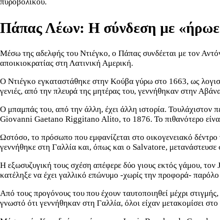
πυροβολικού.
Πάπας Λέων: Η σύνδεση με «ήρωε
Μέσω της αδελφής του Ντιέγκο, ο Πάπας συνδέεται με τον Αντόν
αποικιοκρατίας στη Λατινική Αμερική.
Ο Ντιέγκο εγκαταστάθηκε στην Κούβα γύρω στο 1663, ως λογιστ
γενιές, από την πλευρά της μητέρας του, γεννήθηκαν στην Αβάνα
Ο μπαμπάς του, από την άλλη, έχει άλλη ιστορία. Τουλάχιστον 
Giovanni Gaetano Riggitano Alito, το 1876. Το πιθανότερο είνα
Ωστόσο, το πρόσωπο που εμφανίζεται στο οικογενειακό δέντρο τ
γεννήθηκε στη Γαλλία και, όπως και ο Salvatore, μετανάστευσε 
Η εξωσυζυγική τους σχέση απέφερε δύο γιους εκτός γάμου, τον J
κατέληξε να έχει γαλλικό επώνυμο -χωρίς την προφορά- παρόλο 
Από τους προγόνους του που έχουν ταυτοποιηθεί μέχρι στιγμής,
γνωστό ότι γεννήθηκαν στη Γαλλία, όλοι είχαν μετακομίσει στο