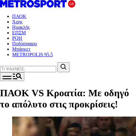
ΠΑΟΚ
Άρης
Ηρακλής
ΕΠΣΜ
ΡΟΗ
Ποδόσφαιρο
Μπάσκετ
METROPOLIS 95.5
ΠΑΟΚ VS Κροατία: Με οδηγό
το απόλυτο στις προκρίσεις!