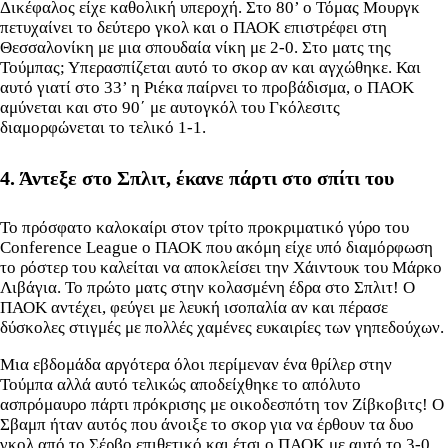
Δικέφαλος είχε καθολική υπεροχή. Στο 80’ ο Τόμας Μουργκ
πετυχαίνει το δεύτερο γκολ και ο ΠΑΟΚ επιστρέφει στη
Θεσσαλονίκη με μια σπουδαία νίκη με 2-0. Στο ματς της
Τούμπας; Υπερασπίζεται αυτό το σκορ αν και αγχώθηκε. Και
αυτό γιατί στο 33’ η Ριέκα παίρνει το προβάδισμα, ο ΠΑΟΚ
αμύνεται και στο 90΄ με αυτογκόλ του Γκόλεσιτς
διαμορφώνεται το τελικό 1-1.
4. Άντεξε στο Σπλιτ, έκανε πάρτι στο σπίτι του
Το πρόσφατο καλοκαίρι στον τρίτο προκριματικό γύρο του
Conference League ο ΠΑΟΚ που ακόμη είχε υπό διαμόρφωση
το ρόστερ του καλείται να αποκλείσει την Χάιντουκ του Μάρκο
Λιβάγια. Το πρώτο ματς στην κολασμένη έδρα στο Σπλιτ! Ο
ΠΑΟΚ αντέχει, φεύγει με λευκή ισοπαλία αν και πέρασε
δύσκολες στιγμές με πολλές χαμένες ευκαιρίες των γηπεδούχων.
Μια εβδομάδα αργότερα όλοι περίμεναν ένα θρίλερ στην
Τούμπα αλλά αυτό τελικώς αποδείχθηκε το απόλυτο
ασπρόμαυρο πάρτι πρόκρισης με οικοδεσπότη τον Ζίβκοβιτς! Ο
Σβαμπ ήταν αυτός που άνοιξε το σκορ για να έρθουν τα δυο
γκολ από το Σέρβο επιθετικό και έτσι ο ΠΑΟΚ με αυτό το 3-0