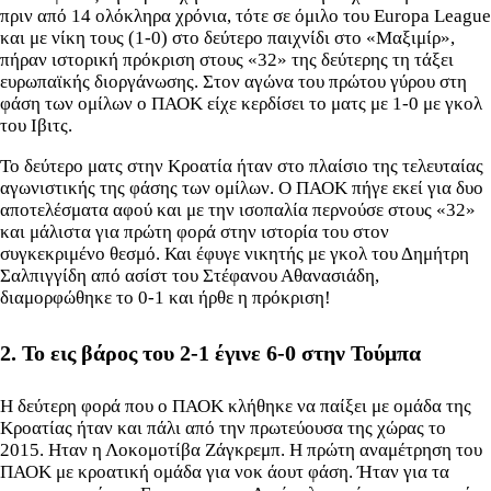
πριν από 14 ολόκληρα χρόνια, τότε σε όμιλο του Europa League
και με νίκη τους (1-0) στο δεύτερο παιχνίδι στο «Μαξιμίρ»,
πήραν ιστορική πρόκριση στους «32» της δεύτερης τη τάξει
ευρωπαϊκής διοργάνωσης. Στον αγώνα του πρώτου γύρου στη
φάση των ομίλων ο ΠΑΟΚ είχε κερδίσει το ματς με 1-0 με γκολ
του Ιβιτς.
Το δεύτερο ματς στην Κροατία ήταν στο πλαίσιο της τελευταίας
αγωνιστικής της φάσης των ομίλων. Ο ΠΑΟΚ πήγε εκεί για δυο
αποτελέσματα αφού και με την ισοπαλία περνούσε στους «32»
και μάλιστα για πρώτη φορά στην ιστορία του στον
συγκεκριμένο θεσμό. Και έφυγε νικητής με γκολ του Δημήτρη
Σαλπιγγίδη από ασίστ του Στέφανου Αθανασιάδη,
διαμορφώθηκε το 0-1 και ήρθε η πρόκριση!
2. Το εις βάρος του 2-1 έγινε 6-0 στην Τούμπα
Η δεύτερη φορά που ο ΠΑΟΚ κλήθηκε να παίξει με ομάδα της
Κροατίας ήταν και πάλι από την πρωτεύουσα της χώρας το
2015. Ηταν η Λοκομοτίβα Ζάγκρεμπ. Η πρώτη αναμέτρηση του
ΠΑΟΚ με κροατική ομάδα για νοκ άουτ φάση. Ήταν για τα