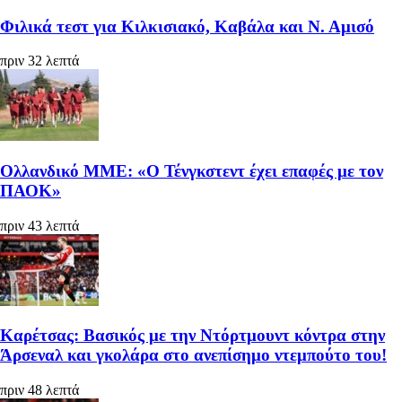
Φιλικά τεστ για Κιλκισιακό, Καβάλα και Ν. Αμισό
πριν 32 λεπτά
Ολλανδικό ΜΜΕ: «Ο Τένγκστεντ έχει επαφές με τον
ΠΑΟΚ»
πριν 43 λεπτά
Καρέτσας: Βασικός με την Ντόρτμουντ κόντρα στην
Άρσεναλ και γκολάρα στο ανεπίσημο ντεμπούτο του!
πριν 48 λεπτά