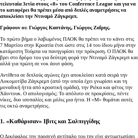
τελευταία 3ετία στους «8» του Conference League και για να
το καταφέρει θα πρέπει μέσα από διπλές αναμετρήσεις να
αποκλείσει την Ντιναμό Ζάγκρεμπ.
Γράφουν οι: Γιώργος Καστάνης, Γιώργος Ζαΐρης.
Το πρώτο βήμα ο λαβωμένος ΠΑΟΚ θα πρέπει να το κάνει στις
7 Μαρτίου στην Κροατία έτσι ώστε στις 14 του ίδιου μήνα στην
κατάμεστη Τούμπα να πανηγυρίσει την πρόκριση. Ο ΠΑΟΚ θα
βρει στο δρόμο του για δεύτερη φορά την Ντιναμό Ζάγκρεμπ και
αλλά για πρώτη σε νοκ άουτ φάση.
Αντίθετα σε διπλούς αγώνες έχει αποκλείσει κατά σειρά την
Λοκομοτίβα Ζάγκρεμπ (από την οποία έχει γνωρίσει και τη
μοναδική ήττα από κροατική ομάδα), την Ριέκα και φέτος την
Χάιντουκ. Ο απολογισμός; Το απόλυτο σε προκρίσεις, πέντε
νίκες, δυο ισοπαλίες και μόλις μια ήττα. Η «Μ» θυμάται αυτές
τις οκτώ αναμετρήσεις.
1. «Καθάρισαν» Ιβιτς και Σαλπιγγίδης
Ο Δικέφαλος την προσεχή αντίπαλο του την είχε αντιμετωπίσει