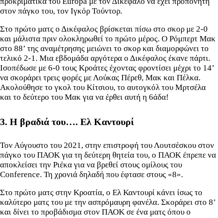
προκριματικά του Europa με τον Δικέφαλο να έχει προπονητή
στον πάγκο του, τον Ιγκόρ Τούντορ.
Στο πρώτο ματς ο Δικέφαλος βρίσκεται πίσω στο σκορ με 2-0
και μάλιστα πριν ολοκληρωθεί το πρώτο μέρος. Ο Ρόμπερτ Μακ
στο 88’ της αναμέτρησης μειώνει το σκορ και διαμορφώνει το
τελικό 2-1. Μια εβδομάδα αργότερα ο Δικέφαλος έκανε πάρτι.
Ισοπέδωσε με 6-0 τους Κροάτες έχοντας φροντίσει μέχρι το 14’
να σκοράρει τρεις φορές με Λούκας Πέρεθ, Μακ και Πέλκα.
Ακολούθησε το γκολ του Κίτσιου, το αυτογκόλ του Μρτσέλα
και το δεύτερο του Μακ για να έρθει αυτή η 6άδα!
3. Η βραδιά του…. Ελ Καντουρί
Τον Αύγουστο του 2021, στην επιστροφή του Λουτσέσκου στον
πάγκο του ΠΑΟΚ για τη δεύτερη θητεία του, ο ΠΑΟΚ έπρεπε να
αποκλείσει την Ριέκα για να βρεθεί στους ομίλους του
Conference. Τη χρονιά δηλαδή που έφτασε στους «8».
Στο πρώτο ματς στην Κροατία, ο Ελ Καντουρί κάνει ίσως το
καλύτερο ματς του με την ασπρόμαυρη φανέλα. Σκοράρει στο 8’
και δίνει το προβάδισμα στον ΠΑΟΚ σε ένα ματς όπου ο