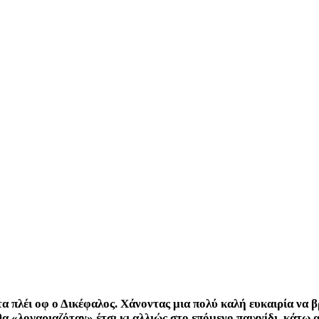
τα πλέι οφ ο Δικέφαλος. Χάνοντας μια πολύ καλή ευκαιρία να 
«λογαριαζόταν» έτσι κι αλλιώς στο επόμενο παιχνίδι, κάτω α