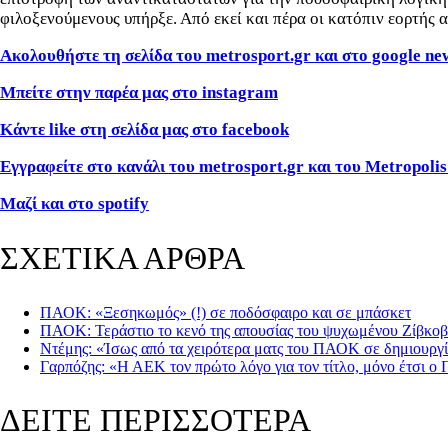
φιλοξενούμενους υπήρξε. Από εκεί και πέρα οι κατόπιν εορτής 
Ακολουθήστε τη σελίδα του metrosport.gr και στο google ne
Μπείτε στην παρέα μας στο instagram
Κάντε like στη σελίδα μας στο facebook
Εγγραφείτε στο κανάλι του metrosport.gr και του Metropolis
Μαζί και στο spotify
ΣΧΕΤΙΚΑ ΑΡΘΡΑ
ΠΑΟΚ: «Ξεσηκωμός» (!) σε ποδόσφαιρο και σε μπάσκετ
ΠΑΟΚ: Τεράστιο το κενό της απουσίας του ψυχωμένου Ζίβκοβι
Ντέμης: «Ίσως από τα χειρότερα ματς του ΠΑΟΚ σε δημιουργί
Γαρπόζης: «Η ΑΕΚ τον πρώτο λόγο για τον τίτλο, μόνο έτσι ο 
ΔΕΙΤΕ ΠΕΡΙΣΣΟΤΕΡΑ