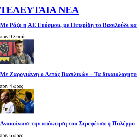
ΤΕΛΕΥΤΑΙΑ ΝΕΑ
Με Ράζο η ΑΕ Ευόσμου, με Πιπερίδη το Βασιλούδι κ
πριν 9 λεπτά
Με Ζαρογιάννη ο Αετός Βασιλικών – Τα δικαιολογητικ
πριν 4 ώρες
Ανακοίνωσε την απόκτηση του Στρεφέτσα η Παλέρμο
πριν 6 ώρες