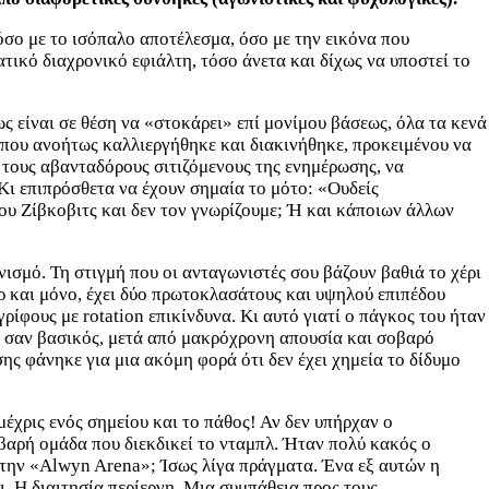
όσο με το ισόπαλο αποτέλεσμα, όσο με την εικόνα που
ατικό διαχρονικό εφιάλτη, τόσο άνετα και δίχως να υποστεί το
 είναι σε θέση να «στοκάρει» επί μονίμου βάσεως, όλα τα κενά
η που ανοήτως καλλιεργήθηκε και διακινήθηκε, προκειμένου να
 τους αβανταδόρους σιτιζόμενους της ενημέρωσης, να
 Κι επιπρόσθετα να έχουν σημαία το μότο: «Ουδείς
ου Ζίβκοβιτς και δεν τον γνωρίζουμε; Ή και κάποιων άλλων
ωνισμό. Τη στιγμή που οι ανταγωνιστές σου βάζουν βαθιά το χέρι
ρ και μόνο, έχει δύο πρωτοκλασάτους και υψηλού επιπέδου
ρίφους με rotation επικίνδυνα. Κι αυτό γιατί ο πάγκος του ήταν
ια σαν βασικός, μετά από μακρόχρονη απουσία και σοβαρό
ης φάνηκε για μια ακόμη φορά ότι δεν έχει χημεία το δίδυμο
μέχρις ενός σημείου και το πάθος! Αν δεν υπήρχαν ο
βαρή ομάδα που διεκδικεί το νταμπλ. Ήταν πολύ κακός ο
 στην «Alwyn Arena»; Ίσως λίγα πράγματα. Ένα εξ αυτών η
ι. Η διαιτησία περίεργη. Μια συμπάθεια προς τους