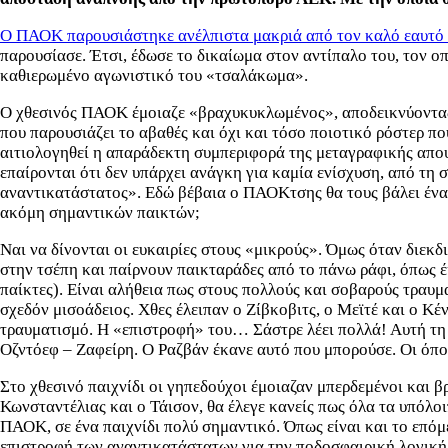
Ο ΠΑΟΚ παρουσιάστηκε ανέλπιστα μακριά από τον καλό εαυτό
παρουσίασε. Έτσι, έδωσε το δικαίωμα στον αντίπαλο του, τον οπ
καθιερωμένο αγωνιστικό του «τσαλάκωμα».
Ο χθεσινός ΠΑΟΚ έμοιαζε «βραχυκυκλωμένος», αποδεικνύοντας π
που παρουσιάζει το αβαθές και όχι και τόσο ποιοτικό ρόστερ π
αιτιολογηθεί η απαράδεκτη συμπεριφορά της μεταγραφικής απουσ
επαίρονται ότι δεν υπάρχει ανάγκη για καμία ενίσχυση, από τη 
αναντικατάστατος». Εδώ βέβαια ο ΠΑΟΚτσης θα τους βάλει ένα 
ακόμη σημαντικών παικτών;
Ναι να δίνονται οι ευκαιρίες στους «μικρούς». Όμως όταν διεκδ
στην τσέπη και παίρνουν παικταράδες από το πάνω ράφι, όπως 
παίκτες). Είναι αλήθεια πως στους πολλούς και σοβαρούς τραυμα
σχεδόν μισοάδειος. Χθες έλειπαν ο Ζίβκοβιτς, ο Μεϊτέ και ο 
τραυματισμό. Η «επιστροφή» του… Σάστρε λέει πολλά! Αυτή τη σ
Οζντόεφ – Ζαφείρη. Ο Ραζβάν έκανε αυτό που μπορούσε. Οι όποιε
Στο χθεσινό παιχνίδι οι γηπεδούχοι έμοιαζαν μπερδεμένοι και β
Κωνσταντέλιας και ο Τάισον, θα έλεγε κανείς πως όλα τα υπόλο
ΠΑΟΚ, σε ένα παιχνίδι πολύ σημαντικό. Όπως είναι και το επόμ
επιστροφή των αναντικατάστατων για την ποδοσφαιρική λογική (