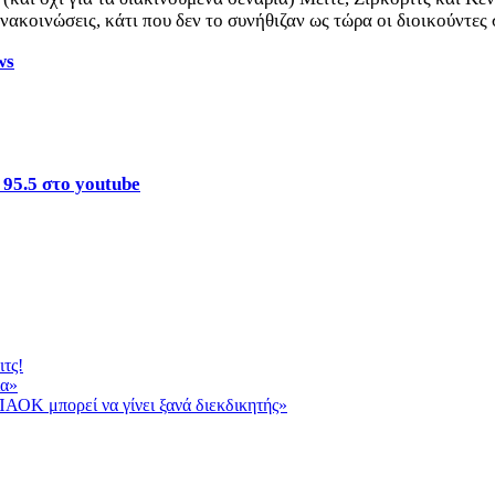
ανακοινώσεις, κάτι που δεν το συνήθιζαν ως τώρα οι διοικούντε
ws
 95.5 στο youtube
τς!
α »
ΠΑΟΚ μπορεί να γίνει ξανά διεκδικητής»