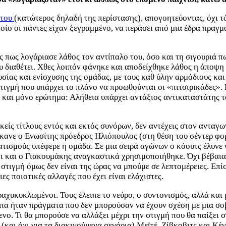
 του
(κατώτερος δηλαδή της περίστασης), απογοητεύοντας, όχι τ
οίο οι πάντες είχαν ξεγραμμένο, να περάσει από μια έδρα πραγμ
ως λογάριασε λάθος τον αντίπαλο του, όσο και τη σιγουριά πως
ου διαθέτει. Χθες λοιπόν φάνηκε και αποδείχθηκε λάθος η άποψ
ίας και ενίσχυσης της ομάδας, με τους καθ ύλην αρμόδιους και
στιγμή που υπάρχει το πλάνο να προωθούνται οι «πιτσιρικάδες».
και μόνο ερώτημα: Αλήθεια υπάρχει αντάξιος αντικαταστάτης τ
ικείς τίτλους εντός και εκτός συνόρων, δεν αντέχεις στον ανταγ
έκανε ο Ενωσίτης πρόεδρος Ηλιόπουλος (στη θέση του σέντερ φο
τισμούς υπέφερε η ομάδα. Σε μια σειρά αγώνων ο κόουτς έλυνε γ
Κένι και ο Γιακουμάκης αναγκαστικά χρησιμοποιήθηκε. Όχι βέβα
τιγμή όμως δεν είναι της ώρας να μπούμε σε λεπτομέρειες. Επίσ
ς ποιοτικές αλλαγές που έχει είναι ελάχιστες.
ραχυκυκλωμένοι. Τους έλειπε το νεύρο, ο συντονισμός, αλλά και 
ιπα ήταν πράγματα που δεν μπορούσαν να έχουν σχέση με μια σο
ενο. Τι θα μπορούσε να αλλάξει μέχρι την στιγμή που θα παίξει
και όχι για τα διακινούμενα σενάρια) Μεϊτέ, Ζίβκοβιτς και Κέν