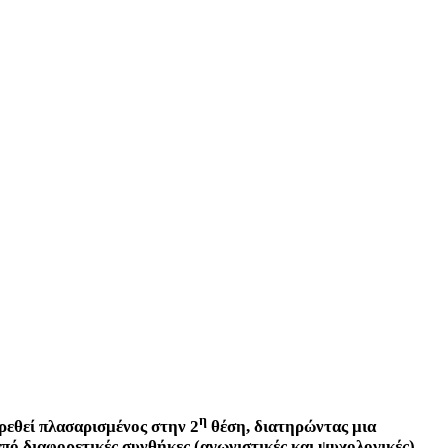
η
βρεθεί πλασαρισμένος στην 2
θέση, διατηρώντας μια
πό διαφορετικές συνθήκες (αγωνιστικές και ψυχολογικές).