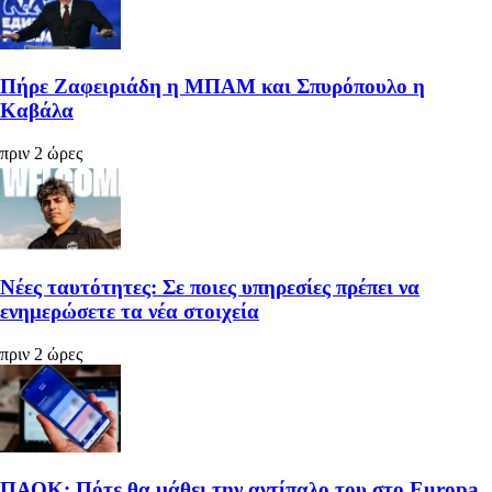
Πήρε Ζαφειριάδη η ΜΠΑΜ και Σπυρόπουλο η
Καβάλα
πριν 2 ώρες
Νέες ταυτότητες: Σε ποιες υπηρεσίες πρέπει να
ενημερώσετε τα νέα στοιχεία
πριν 2 ώρες
ΠΑΟΚ: Πότε θα μάθει την αντίπαλο του στο Europa