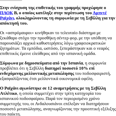
Στην ενίσχυση της επιθετικής του γραμμής προχώρησε ο
ΠΑΟΚ
Β, ο οποίος κατέληξε στην περίπτωση του
Αμπντέ
Ραϊχάνι,
ολοκληρώνοντας τη συμφωνία με τη Σεβίλλη για την
απόκτησή του.
Οι «ασπρόμαυροι» κινήθηκαν το τελευταίο διάστημα με
ξεκάθαρο στόχο την προσθήκη σέντερ φορ, με την υπόθεση να
παρουσιάζει αρχικά καθυστερήσεις λόγω γραφειοκρατικών
ζητημάτων. Τα εμπόδια, ωστόσο, ξεπεράστηκαν και ο νεαρός
επιθετικός έμεινε ελεύθερος από την ισπανική ομάδα.
Σύμφωνα με δημοσιεύματα από την Ισπανία
, η συμφωνία
προβλέπει ότι η Σεβίλλη
διατηρεί ποσοστό 10% επί
ενδεχόμενης μελλοντικής μεταπώλησης
του ποδοσφαιριστή,
εξασφαλίζοντας έτσι μελλοντικά οικονομικά οφέλη.
Ο Ραϊχάνι αγωνίστηκε σε 12 αναμετρήσεις με τη Σεβίλλη
Ατλέτικο
, η οποία συμμετέχει στην τρίτη κατηγορία του
ισπανικού ποδοσφαίρου. Παρά τον περιορισμένο χρόνο
συμμετοχής του, οι Ανδαλουσιάνοι επέλεξαν να διατηρήσουν
ποσοστό μεταπώλησης, αναγνωρίζοντας την προοπτική εξέλιξης
του παίκτη.