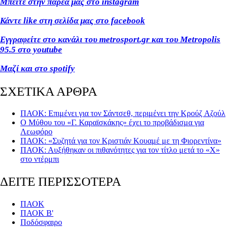
Μπείτε στην παρέα μας στο instagram
Κάντε like
στη σελίδα μας στο facebook
Εγγραφείτε στο κανάλι του metrosport
.gr
και του Metropolis
95.5 στο youtube
Μαζί και στο spotify
ΣΧΕΤΙΚΑ ΑΡΘΡΑ
ΠΑΟΚ: Επιμένει για τον Σάντσεθ, περιμένει την Κρούζ Αζούλ
Ο Μύθου του «Γ. Καραϊσκάκης» έχει το προβάδισμα για
Λεωφόρο
ΠΑΟΚ: «Συζητά για τον Κριστιάν Κουαμέ με τη Φιορεντίνα»
ΠΑΟΚ: Αυξήθηκαν οι πιθανότητες για τον τίτλο μετά το «Χ»
στο ντέρμπι
ΔΕΙΤΕ ΠΕΡΙΣΣΟΤΕΡΑ
ΠΑΟΚ
ΠΑΟΚ Β'
Ποδόσφαιρο