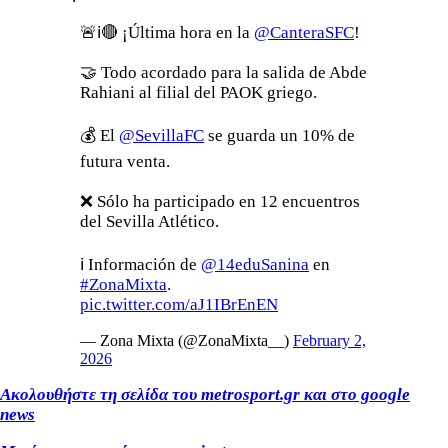
🚨ℹ️🔴 ¡Última hora en la
@CanteraSFC
!
🤝 Todo acordado para la salida de Abde
Rahiani al filial del PAOK griego.
💰 El
@SevillaFC
se guarda un 10% de
futura venta.
❌ Sólo ha participado en 12 encuentros
del Sevilla Atlético.
ℹ️ Información de
@14eduSanina
en
#ZonaMixta
.
pic.twitter.com/aJ1IBrEnEN
— Zona Mixta (@ZonaMixta__)
February 2,
2026
Ακολουθήστε τη σελίδα του metrosport
.gr
και στο google
news