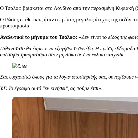
Ο Τσάλοφ βρίσκεται στο Λονδίνο από την περασμένη Κυριακή (5
Ο Ρώσος επιθετικός ήταν ο πρώτος μεγάλος άτυχος της σεζόν σ
προετοιμασία.
Αναλυτικά το μήνυμα του Τσάλοφ:
«
Δεν είναι το είδος της φω
Πιθανότατα θα έπρεπε να εξηγήσω τι συνέβη. Η πρώτη εβδομάδα τ
υπέστησα τραυματισμό στον μηνίσκο σε ένα φιλικό παιχνίδι.
Σας ευχαριστώ όλους για τα λόγια υποστήριξής σας, συνεχίζουμε ν
Υ.Γ. Το έγραψα αυτό "εν κινήσει", ας πούμε έτσι».