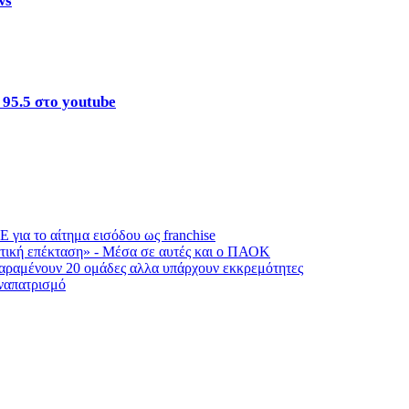
ws
 95.5 στο youtube
ια το αίτημα εισόδου ως franchise
τική επέκταση» - Μέσα σε αυτές και ο ΠΑΟΚ
 Παραμένουν 20 ομάδες αλλα υπάρχουν εκκρεμότητες
αναπατρισμό