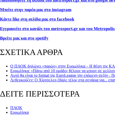
Ακολουθήστε τη σελίδα του
metrosport
.
gr
και στο
google
ne
Μπείτε στην παρέα μας στο
instagram
Κάντε
like
στη σελίδα μας στο
facebook
Εγγραφείτε στο κανάλι του metrosport.gr και του Metropolis
Βρείτε μας και στο
spotify
ΣΧΕΤΙΚΑ ΑΡΘΡΑ
Ο ΠΑΟΚ δηλώνει «παρών» στην Ευρωλίγκα – Η θέση της ΚΑΕ γ
Ευρωλίγκα: «Πάνω από 10 ομάδες θέλουν να μπουν σε μελλον
Αυτό θα είναι το format της EuroLeague την επόμενη σεζόν -
Λεβερκούζεν: Ο Χίρτσελερ έβαλε τέλος στα σενάρια για... επ
ΔΕΙΤΕ ΠΕΡΙΣΣΟΤΕΡΑ
ΠΑΟΚ
Ευρωλίγκα