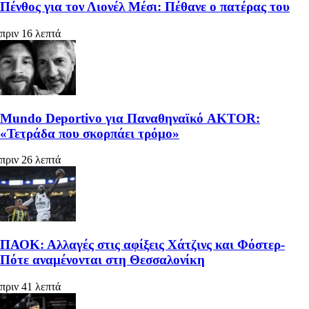
Πένθος για τον Λιονέλ Μέσι: Πέθανε ο πατέρας του
πριν 16 λεπτά
Mundo Deportivo για Παναθηναϊκό AKTOR:
«Τετράδα που σκορπάει τρόμο»
πριν 26 λεπτά
ΠΑΟΚ: Αλλαγές στις αφίξεις Χάτζινς και Φόστερ-
Πότε αναμένονται στη Θεσσαλονίκη
πριν 41 λεπτά