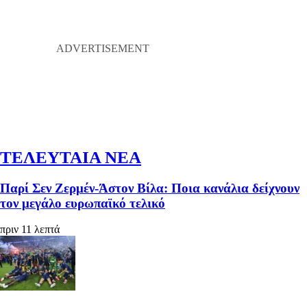
ΤΕΛΕΥΤΑΙΑ ΝΕΑ
Παρί Σεν Ζερμέν-Άστον Βίλα: Ποια κανάλια δείχνουν
τον μεγάλο ευρωπαϊκό τελικό
πριν 11 λεπτά