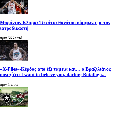
Μπράντον Κλαρκ: Τα αίτια θανάτου σύμφωνα με τον
ιατροδικαστή
πριν 56 λεπτά
«X-Files»-Κέρδος από έξι ταμεία και… ο Βραζιλιάνος
συνεχίζει: I want to believe you, darling Botafogo...
πριν 1 ώρα