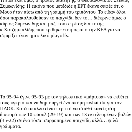
Τι είδε εκεί όμως ο πρώτος διαιτητής, ο Θεσσαλονικιός Στέλιος
Συμεωνίδης; Η εικόνα που μετέδιδε η ΕΡΤ έκανε σαφές ότι ο
Μουρ ήταν πίσω από τη γραμμή του τριπόντου. Το είδαν όλοι
όσοι παρακολουθούσαν το παιχνίδι, δεν το… διέκρινε όμως ο
κύριος Συμεωνίδης και μαζί του ο τρίτος διαιτητής
κ.Χατζημπαλίδης που κρίθηκε έτοιμος από την ΚΕΔ για να
σφυρίξει έναν ημιτελικό playoffs.
Το 95-94 έγινε 95-93 με τον τηλεοπτικό «μάρτυρα» να εκθέτει
τους «γκρι» και να δημιουργεί ένα ακόμη «what if» για τον
ΠΑΟΚ. Κατά τα άλλα είναι περιττό να σταθεί κανείς στη
διαφορά των 10 φάουλ (29-19) και των 13 εκτελεσμένων βολών
(35-22) σε ένα τόσο ισορροπημένο παιχνίδι, αλλά… ψιλά
γράμματα.