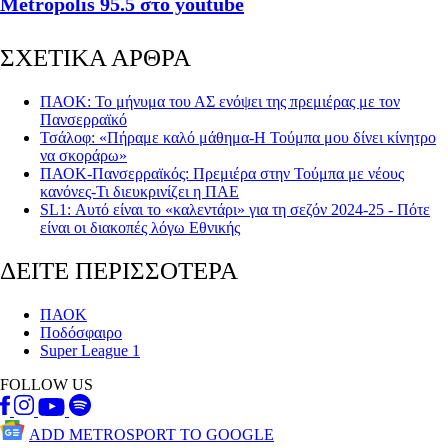
Metropolis 95.5 στο youtube
ΣΧΕΤΙΚΑ ΑΡΘΡΑ
ΠΑΟΚ: Το μήνυμα του ΑΣ ενόψει της πρεμιέρας με τον
Πανσερραϊκό
Τσάλοφ: «Πήραμε καλό μάθημα-Η Τούμπα μου δίνει κίνητρο
να σκοράρω»
ΠΑΟΚ-Πανσερραϊκός: Πρεμιέρα στην Τούμπα με νέους
κανόνες-Τι διευκρινίζει η ΠΑΕ
SL1: Αυτό είναι το «καλεντάρι» για τη σεζόν 2024-25 - Πότε
είναι οι διακοπές λόγω Εθνικής
ΔΕΙΤΕ ΠΕΡΙΣΣΟΤΕΡΑ
ΠΑΟΚ
Ποδόσφαιρο
Super League 1
FOLLOW US
ADD METROSPORT TO GOOGLE