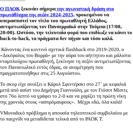
Ο ΠΑΟΚ
ξεκινάει σήμερα
την αγωνιστική δράση στο
πρωτάθλημα της σεζόν 2024-2025,
προκειμένου να
υπερασπιστεί τον τίτλο του πρωταθλητή Ελλάδος,
αντιμετωπίζοντας τον Πανσερραϊκό στην Τούμπα (17/08,
20:00). Ωστόσο, την τελευταία φορά που επιδίωξε να κάνει το
back-to-back, τα πράγματα δεν πήγαν και τόσο καλά.
Κάνοντας ένα κοντινό σχετικά flashback στο 2019-2020, ο
«Δικέφαλος του Βορρά» με την αύρα του αήττητου και μάλιστα
νταμπλούχου πρωταθλητή, ξεκίνησε τη σεζόν αντιμετωπίζοντας
τον Παναιτωλικό εντός έδρας, σε αναμέτρηση που
πραγματοποιήθηκε στις 25 Αυγούστου.
Το σκορ είχε ανοίξει ο Κάρολ Σφιντέρσκι στο 27΄ με κεφαλιά
μετά από ασίστ του Δημήτρη Γιαννούλη, με τον Γιόσιπ Μίσιτς
στο 76ο λεπτό να γράφει το 2-0 και να χαρίζει τη πρώτη νίκη
της χρονιάς στους «ασπρόμαυρους». Μέχρι εδώ, όλα καλά!
VΜοναδικό πρόβλημα η απουσία τηλεοπτικού συμβολαίου με
το παιχνίδι να μεταδίδεται τελικά από το PAOK T.