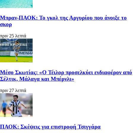
Μπραν-ΠΑΟΚ: Το γκολ της Αργυρίου που άνοιξε το
σκορ
πριν 25 λεπτά
Μέσο Σκωτίας: «Ο Τέιλορ προσελκύει ενδιαφέρον από
Σέλτικ, Μάλαγα και Μπέρνλι»
πριν 27 λεπτά
ΠΑΟΚ: Σκέψεις για επιστροφή Τσιγγάρα