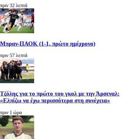
πριν 32 λεπτά
Μπραν-ΠΑΟΚ (1-1, πρώτο ημίχρονο)
πριν 57 λεπτά
Τζόλης για το πρώτο του γκολ με την Άρσεναλ:
«Ελπίζω να έχω περισσότερα στη συνέχεια»
πριν 1 ώρα