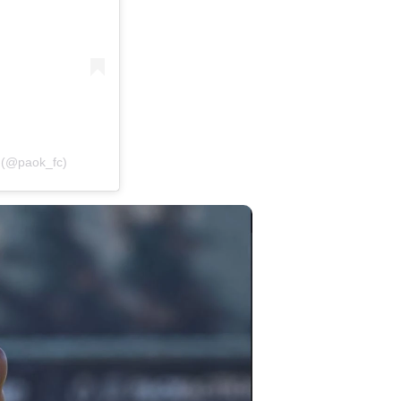
 (@paok_fc)