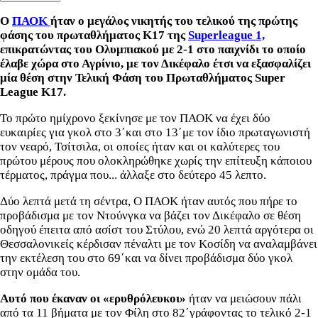
Ο
ΠΑΟΚ
ήταν ο μεγάλος νικητής του τελικού της πρώτης
φάσης του πρωταθλήματος Κ17 της
Superleague 1,
επικρατώντας του Ολυμπιακού με 2-1 στο παιχνίδι το οποίο
έλαβε χώρα στο Αγρίνιο, με τον Δικέφαλο έτσι να εξασφαλίζει
μία θέση στην Τελική Φάση του Πρωταθλήματος Super
League Κ17.
Το πρώτο ημίχρονο ξεκίνησε με τον ΠΑΟΚ να έχει δύο
ευκαιρίες για γκολ στο 3΄και στο 13΄με τον ίδιο πρωταγωνιστή
τον νεαρό, Τσίτσιλα, οι οποίες ήταν και οι καλύτερες του
πρώτου μέρους που ολοκληρώθηκε χωρίς την επίτευξη κάποιου
τέρματος, πράγμα που... άλλαξε στο δεύτερο 45 λεπτο.
Δύο λεπτά μετά τη σέντρα, Ο ΠΑΟΚ ήταν αυτός που πήρε το
προβάδισμα με τον Ντούνγκα να βάζει τον Δικέφαλο σε θέση
οδηγού έπειτα από ασίστ του Στύλου, ενώ 20 λεπτά αργότερα οι
Θεσσαλονικείς κέρδισαν πέναλτι με τον Κοσίδη να αναλαμβάνει
την εκτέλεση του στο 69΄και να δίνει προβάδισμα δύο γκολ
στην ομάδα του.
Αυτό που έκαναν οι «ερυθρόλευκοι»
ήταν να μειώσουν πάλι
από τα 11 βήματα με τον Φίλη στο 82΄γράφοντας το τελικό 2-1