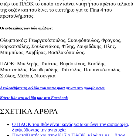
υπέρ του ΠΑΟΚ το οποίο τον κάνει νικητή του πρώτου τελικού
της σεζόν και του δίνει το εισιτήριο για το Fina 4 του
πρωταθλήματος.
Οι ενδεκάδες των δύο ομάδων:
Ολυμπιακός: Γεωργακόπουλος, Σκουρόπουλος, Φράγκος,
Καρκατσάλης, Σουλανιάκου, Φίλης, Ζουριδάκης, Πλης,
Μπιμπίκας, Δαρβίρας, Βασιλακόπουλος.
ΠΑΟΚ: Μπελερής, Τσιότας, Βυρσοκίνος, Κοσίδης,
Μπαταούλας, Ελευθεριάδης, Τσίτσιλας, Παπανικόπουλος,
Στύλος, Μύθου, Ντούνγκα
Ακολουθήστε τη σελίδα του metrosport.gr και στο google news.
Κάντε like στη σελίδα μας στο Facebook
ΣΧΕΤΙΚΑ ΑΡΘΡΑ
Ο ΠΑΟΚ του Ιβάν είναι ικανός να δικαιώνει την αισιοδοξία,
διαψεύδοντας την ανησυχία
Πρωταθλητής και στην Κ17 ο ΠΑΟΚ, κέρδισε με 1-0 τον