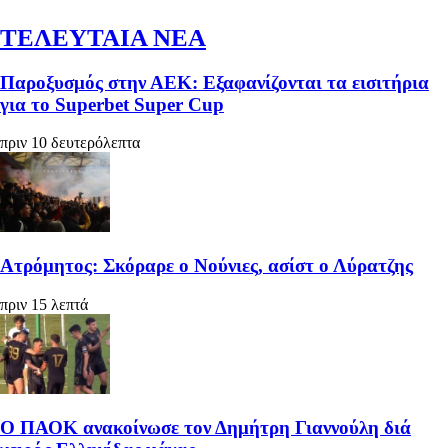
ΤΕΛΕΥΤΑΙΑ ΝΕΑ
Παροξυσμός στην ΑΕΚ: Εξαφανίζονται τα εισιτήρια
για το Superbet Super Cup
πριν 10 δευτερόλεπτα
Ατρόμητος: Σκόραρε ο Νούνιες, ασίστ ο Λύρατζης
πριν 15 λεπτά
Ο ΠΑΟΚ ανακοίνωσε τον Δημήτρη Γιαννούλη διά