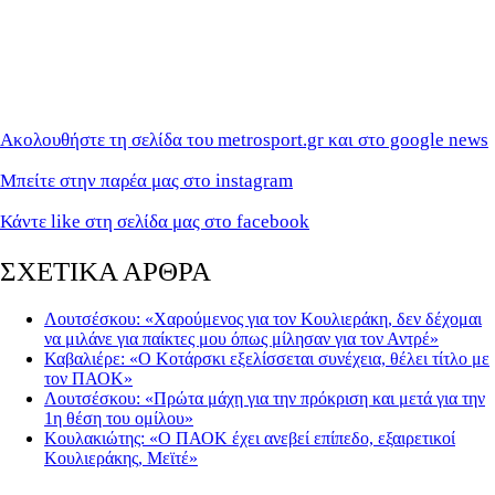
Ακολουθήστε τη σελίδα του metrosport.gr και στο google news
Μπείτε στην παρέα μας στο instagram
Κάντε like στη σελίδα μας στο facebook
ΣΧΕΤΙΚΑ ΑΡΘΡΑ
Λουτσέσκου: «Χαρούμενος για τον Κουλιεράκη, δεν δέχομαι
να μιλάνε για παίκτες μου όπως μίλησαν για τον Αντρέ»
Καβαλιέρε: «Ο Κοτάρσκι εξελίσσεται συνέχεια, θέλει τίτλο με
τον ΠΑΟΚ»
Λουτσέσκου: «Πρώτα μάχη για την πρόκριση και μετά για την
1η θέση του ομίλου»
Κουλακιώτης: «Ο ΠΑΟΚ έχει ανεβεί επίπεδο, εξαιρετικοί
Κουλιεράκης, Μεϊτέ»