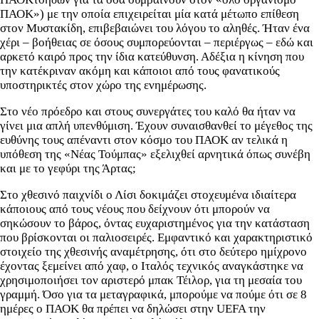
ΠΑΟΚ») με την οποία επιχειρείται μία κατά μέτωπο επίθεση
στον Μυστακίδη, επιβεβαιώνει του λόγου το αληθές. Ήταν ένα
χέρι – βοήθειας σε όσους συμπορεύονται – περιέργως – εδώ και
αρκετό καιρό προς την ίδια κατεύθυνση. Αδέξια η κίνηση που
την κατέκριναν ακόμη και κάποιοι από τους φανατικούς
υποστηρικτές στον χώρο της ενημέρωσης.
Στο νέο πρόεδρο και στους συνεργάτες του καλό θα ήταν να
γίνει μια απλή υπενθύμιση. Έχουν συναισθανθεί το μέγεθος της
ευθύνης τους απέναντι στον κόσμο του ΠΑΟΚ αν τελικά η
υπόθεση της «Νέας Τούμπας» εξελιχθεί αρνητικά όπως συνέβη
και με το γεφύρι της Άρτας;
Στο χθεσινό παιχνίδι ο Λίσι δοκιμάζει στοχευμένα ιδιαίτερα
κάποιους από τους νέους που δείχνουν ότι μπορούν να
σηκώσουν το βάρος, όντας ευχαριστημένος για την κατάσταση
που βρίσκονται οι παλιοσειρές. Εμφαντικό και χαρακτηριστικό
στοιχείο της χθεσινής αναμέτρησης, ότι στο δεύτερο ημίχρονο
έχοντας ξεμείνει από χαφ, ο Ιταλός τεχνικός αναγκάστηκε να
χρησιμοποιήσει τον αριστερό μπακ Τέιλορ, για τη μεσαία του
γραμμή. Όσο για τα μεταγραφικά, μπορούμε να πούμε ότι σε 8
ημέρες ο ΠΑΟΚ θα πρέπει να δηλώσει στην UEFA την