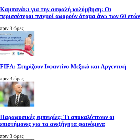
Καμπανάκι για την ασφαλή κολύμβηση: Οι
περισσότεροι πνιγμοί αφορούν άτομα άνω των 60 ετών
πριν 3 ώρες
FIFA: Στηρίζουν Ινφαντίνο Μεξικό και Αργεντινή
πριν 3 ώρες
Παραφυσικές εμπειρίες: Τι αποκαλύπτουν οι
επιστήμονες για τα ανεξήγητα φαινόμενα
πριν 3 ώρες