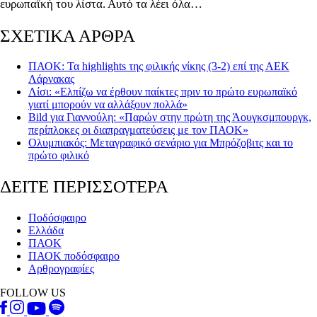
ευρωπαϊκή του λίστα. Αυτό τα λέει όλα…
ΣΧΕΤΙΚΑ ΑΡΘΡΑ
ΠΑΟΚ: Τα highlights της φιλικής νίκης (3-2) επί της ΑΕΚ
Λάρνακας
Λίσι: «Ελπίζω να έρθουν παίκτες πριν το πρώτο ευρωπαϊκό
γιατί μπορούν να αλλάξουν πολλά»
Bild για Γιαννούλη: «Παρών στην πρώτη της Άουγκσμπουργκ,
περίπλοκες οι διαπραγματεύσεις με τον ΠΑΟΚ»
Ολυμπιακός: Μεταγραφικό σενάριο για Μπρόζοβιτς και το
πρώτο φιλικό
ΔΕΙΤΕ ΠΕΡΙΣΣΟΤΕΡΑ
Ποδόσφαιρο
Ελλάδα
ΠΑΟΚ
ΠΑΟΚ ποδόσφαιρο
Αρθρογραφίες
FOLLOW US