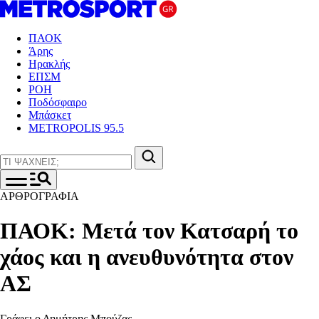
ΠΑΟΚ
Άρης
Ηρακλής
ΕΠΣΜ
ΡΟΗ
Ποδόσφαιρο
Μπάσκετ
METROPOLIS 95.5
ΑΡΘΡΟΓΡΑΦΙΑ
ΠΑΟΚ: Μετά τον Κατσαρή το
χάος και η ανευθυνότητα στον
ΑΣ
Γράφει ο Δημήτρης Μπούζας