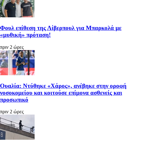
Φουλ επίθεση της Λίβερπουλ για Μπαρκολά με
«μυθική» πρόταση!
πριν 2 ώρες
Ουαλία: Ντύθηκε «Χάρος», ανέβηκε στην οροφή
νοσοκομείου και κοιτούσε επίμονα ασθενείς και
προσωπικό
πριν 2 ώρες