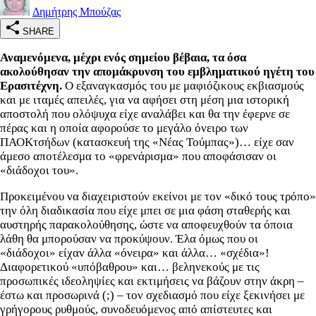
Δημήτρης Μπούζας
SHARE
Αναμενόμενα, μέχρι ενός σημείου βέβαια, τα όσα
ακολούθησαν την απομάκρυνση του εμβληματικού ηγέτη του
Ερασιτέχνη.
Ο εξαναγκασμός του με μαφιόζικους εκβιασμούς
και με ιταμές απειλές, για να αφήσει στη μέση μια ιστορική
αποστολή που ολόψυχα είχε αναλάβει και θα την έφερνε σε
πέρας και η οποία αφορούσε το μεγάλο όνειρο των
ΠΑΟΚτσήδων (κατασκευή της «Νέας Τούμπας»)… είχε σαν
άμεσο αποτέλεσμα το «φρενάρισμα» που αποφάσισαν οι
«διάδοχοι του».
Προκειμένου να διαχειριστούν εκείνοι με τον «δικό τους τρόπο»
την όλη διαδικασία που είχε μπει σε μια φάση σταθερής και
αυστηρής παρακολούθησης, ώστε να αποφευχθούν τα όποια
λάθη θα μπορούσαν να προκύψουν. Έλα όμως που οι
«διάδοχοι» είχαν άλλα «όνειρα» και άλλα… «σχέδια»!
Διαφορετικού «υπόβαθρου» και… βεληνεκούς με τις
προσωπικές ιδεοληψίες και εκτιμήσεις να βάζουν στην άκρη –
έστω και προσωρινά (;) – τον σχεδιασμό που είχε ξεκινήσει με
γρήγορους ρυθμούς, συνοδευόμενος από απίστευτες και