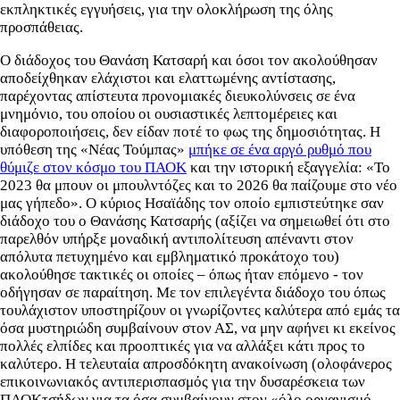
εκπληκτικές εγγυήσεις, για την ολοκλήρωση της όλης
προσπάθειας.
Ο διάδοχος του Θανάση Κατσαρή και όσοι τον ακολούθησαν
αποδείχθηκαν ελάχιστοι και ελαττωμένης αντίστασης,
παρέχοντας απίστευτα προνομιακές διευκολύνσεις σε ένα
μνημόνιο, του οποίου οι ουσιαστικές λεπτομέρειες και
διαφοροποιήσεις, δεν είδαν ποτέ το φως της δημοσιότητας. Η
υπόθεση της «Νέας Τούμπας»
μπήκε σε ένα αργό ρυθμό που
θύμιζε στον κόσμο του ΠΑΟΚ
και την ιστορική εξαγγελία: «Το
2023 θα μπουν οι μπουλντόζες και το 2026 θα παίζουμε στο νέο
μας γήπεδο». Ο κύριος Ησαϊάδης τον οποίο εμπιστεύτηκε σαν
διάδοχο του ο Θανάσης Κατσαρής (αξίζει να σημειωθεί ότι στο
παρελθόν υπήρξε μοναδική αντιπολίτευση απέναντι στον
απόλυτα πετυχημένο και εμβληματικό προκάτοχο του)
ακολούθησε τακτικές οι οποίες – όπως ήταν επόμενο - τον
οδήγησαν σε παραίτηση. Με τον επιλεγέντα διάδοχο του όπως
τουλάχιστον υποστηρίζουν οι γνωρίζοντες καλύτερα από εμάς τα
όσα μυστηριώδη συμβαίνουν στον ΑΣ, να μην αφήνει κι εκείνος
πολλές ελπίδες και προοπτικές για να αλλάξει κάτι προς το
καλύτερο. Η τελευταία απροσδόκητη ανακοίνωση (ολοφάνερος
επικοινωνιακός αντιπερισπασμός για την δυσαρέσκεια των
ΠΑΟΚτσήδων για τα όσα συμβαίνουν στον «όλο οργανισμό