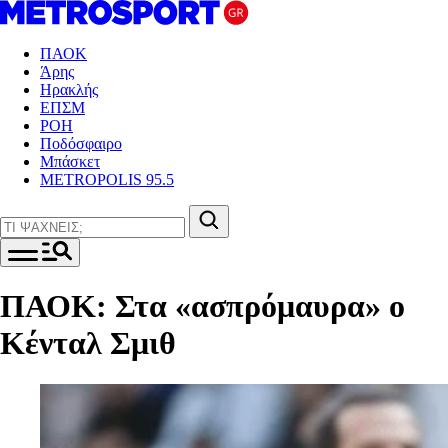
ΠΑΟΚ
Άρης
Ηρακλής
ΕΠΣΜ
ΡΟΗ
Ποδόσφαιρο
Μπάσκετ
METROPOLIS 95.5
ΠΑΟΚ: Στα «ασπρόμαυρα» ο
Κένταλ Σμιθ