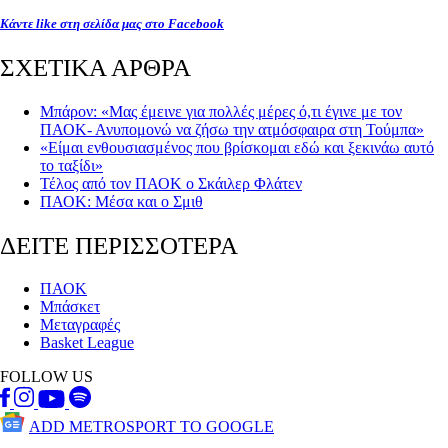
Κάντε like στη σελίδα μας στο Facebook
ΣΧΕΤΙΚΑ ΑΡΘΡΑ
Μπάρον: «Μας έμεινε για πολλές μέρες ό,τι έγινε με τον
ΠΑΟΚ- Ανυπομονώ να ζήσω την ατμόσφαιρα στη Τούμπα»
«Είμαι ενθουσιασμένος που βρίσκομαι εδώ και ξεκινάω αυτό
το ταξίδι»
Τέλος από τον ΠΑΟΚ ο Σκάιλερ Φλάτεν
ΠΑΟΚ: Μέσα και ο Σμιθ
ΔΕΙΤΕ ΠΕΡΙΣΣΟΤΕΡΑ
ΠΑΟΚ
Μπάσκετ
Μεταγραφές
Basket League
FOLLOW US
ADD METROSPORT TO GOOGLE