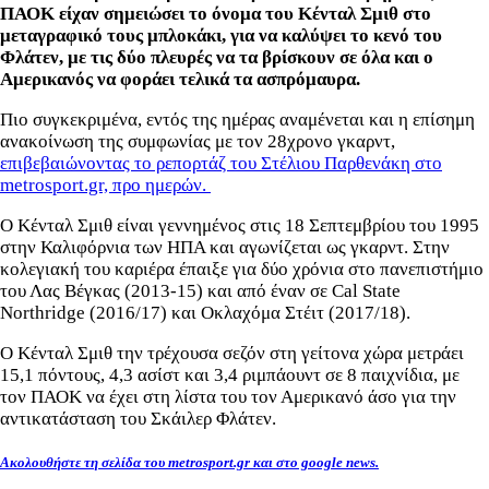
ΠΑΟΚ είχαν σημειώσει το όνομα του Κένταλ Σμιθ στο
μεταγραφικό τους μπλοκάκι, για να καλύψει το κενό του
Φλάτεν, με τις δύο πλευρές να τα βρίσκουν σε όλα και ο
Αμερικανός να φοράει τελικά τα ασπρόμαυρα.
Πιο συγκεκριμένα, εντός της ημέρας αναμένεται και η επίσημη
ανακοίνωση της συμφωνίας με τον 28χρονο γκαρντ,
επιβεβαιώνοντας το ρεπορτάζ του Στέλιου Παρθενάκη στο
metrosport.gr, προ ημερών.
Ο Κένταλ Σμιθ είναι γεννημένος στις 18 Σεπτεμβρίου του 1995
στην Καλιφόρνια των ΗΠΑ και αγωνίζεται ως γκαρντ. Στην
κολεγιακή του καριέρα έπαιξε για δύο χρόνια στο πανεπιστήμιο
του Λας Βέγκας (2013-15) και από έναν σε Cal State
Northridge (2016/17) και Οκλαχόμα Στέιτ (2017/18).
Ο Κένταλ Σμιθ την τρέχουσα σεζόν στη γείτονα χώρα μετράει
15,1 πόντους, 4,3 ασίστ και 3,4 ριμπάουντ σε 8 παιχνίδια, με
τον ΠΑΟΚ να έχει στη λίστα του τον Αμερικανό άσο για την
αντικατάσταση του Σκάιλερ Φλάτεν.
Ακολουθήστε τη σελίδα του metrosport.gr και στο google news.