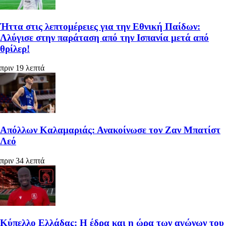
Ήττα στις λεπτομέρειες για την Εθνική Παίδων:
Λλύγισε στην παράταση από την Ισπανία μετά από
θρίλερ!
πριν 19 λεπτά
Απόλλων Καλαμαριάς: Ανακοίνωσε τον Ζαν Μπατίστ
Λεό
πριν 34 λεπτά
Κύπελλο Ελλάδας: Η έδρα και η ώρα των αγώνων του