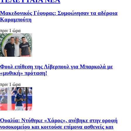
Μακεδονικός Γέφυρας: Συμφώνησαν τα αδέρφια
Καραμπούτη
πριν 1 ώρα
Φουλ επίθεση της Λίβερπουλ για Μπαρκολά με
«μυθική» πρόταση!
πριν 1 ώρα
Ουαλία: Ντύθηκε «Χάρος», ανέβηκε στην οροφή
νοσοκομείου και κοιτούσε επίμονα ασθενείς και