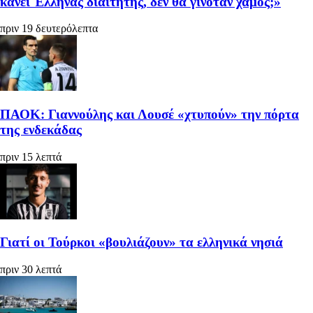
κάνει Έλληνας διαιτητής, δεν θα γινόταν χαμός;»
πριν 19 δευτερόλεπτα
ΠΑΟΚ: Γιαννούλης και Λουσέ «χτυπούν» την πόρτα
της ενδεκάδας
πριν 15 λεπτά
Γιατί οι Τούρκοι «βουλιάζουν» τα ελληνικά νησιά
πριν 30 λεπτά