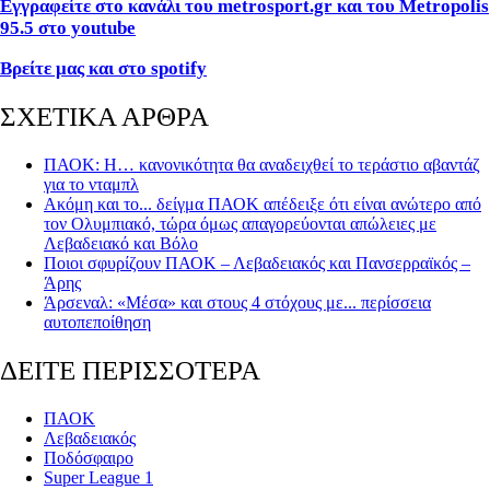
Εγγραφείτε στο κανάλι του metrosport
.gr
και του Metropolis
95.5 στο youtube
Βρείτε μας και στο spotify
ΣΧΕΤΙΚΑ ΑΡΘΡΑ
ΠΑΟΚ: H… κανονικότητα θα αναδειχθεί το τεράστιο αβαντάζ
για το νταμπλ
Ακόμη και το... δείγμα ΠΑΟΚ απέδειξε ότι είναι ανώτερο από
τον Ολυμπιακό, τώρα όμως απαγορεύονται απώλειες με
Λεβαδειακό και Βόλο
Ποιοι σφυρίζουν ΠΑΟΚ – Λεβαδειακός και Πανσερραϊκός –
Άρης
Άρσεναλ: «Μέσα» και στους 4 στόχους με... περίσσεια
αυτοπεποίθηση
ΔΕΙΤΕ ΠΕΡΙΣΣΟΤΕΡΑ
ΠΑΟΚ
Λεβαδειακός
Ποδόσφαιρο
Super League 1