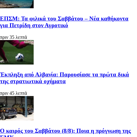
ΕΠΣΜ: Τα φιλικά του Σαββάτου – Νέα καθήκοντα
για Πετρίδη στον Αγροτικό
πριν 35 λεπτά
Έκπληξη από Αλβανία: Παρουσίασε τα πρώτα δικά
της στρατιωτικά οχήματα
πριν 45 λεπτά
Ο καιρός του Σαββάτου (8/8): Ποια η πρόγνωση της