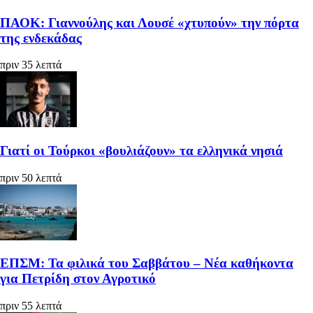
ΠΑΟΚ: Γιαννούλης και Λουσέ «χτυπούν» την πόρτα
της ενδεκάδας
πριν 35 λεπτά
Γιατί οι Τούρκοι «βουλιάζουν» τα ελληνικά νησιά
πριν 50 λεπτά
ΕΠΣΜ: Τα φιλικά του Σαββάτου – Νέα καθήκοντα
για Πετρίδη στον Αγροτικό
πριν 55 λεπτά