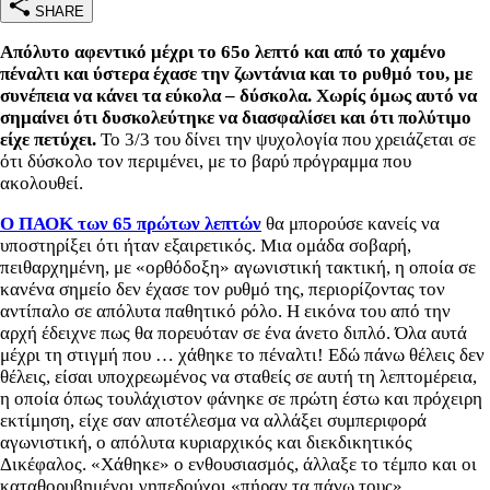
SHARE
Απόλυτο αφεντικό μέχρι το 65ο λεπτό και από το χαμένο
πέναλτι και ύστερα έχασε την ζωντάνια και το ρυθμό του, με
συνέπεια να κάνει τα εύκολα – δύσκολα. Χωρίς όμως αυτό να
σημαίνει ότι δυσκολεύτηκε να διασφαλίσει και ότι πολύτιμο
είχε πετύχει.
Το 3/3 του δίνει την ψυχολογία που χρειάζεται σε
ότι δύσκολο τον περιμένει, με το βαρύ πρόγραμμα που
ακολουθεί.
Ο ΠΑΟΚ των 65 πρώτων λεπτών
θα μπορούσε κανείς να
υποστηρίξει ότι ήταν εξαιρετικός. Μια ομάδα σοβαρή,
πειθαρχημένη, με «ορθόδοξη» αγωνιστική τακτική, η οποία σε
κανένα σημείο δεν έχασε τον ρυθμό της, περιορίζοντας τον
αντίπαλο σε απόλυτα παθητικό ρόλο. Η εικόνα του από την
αρχή έδειχνε πως θα πορευόταν σε ένα άνετο διπλό. Όλα αυτά
μέχρι τη στιγμή που … χάθηκε το πέναλτι! Εδώ πάνω θέλεις δεν
θέλεις, είσαι υποχρεωμένος να σταθείς σε αυτή τη λεπτομέρεια,
η οποία όπως τουλάχιστον φάνηκε σε πρώτη έστω και πρόχειρη
εκτίμηση, είχε σαν αποτέλεσμα να αλλάξει συμπεριφορά
αγωνιστική, ο απόλυτα κυριαρχικός και διεκδικητικός
Δικέφαλος. «Χάθηκε» ο ενθουσιασμός, άλλαξε το τέμπο και οι
καταθορυβημένοι γηπεδούχοι «πήραν τα πάνω τους».