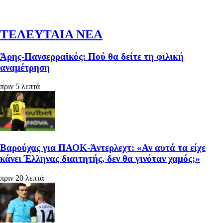
ΤΕΛΕΥΤΑΙΑ ΝΕΑ
Άρης-Πανσερραϊκός: Πού θα δείτε τη φιλική
αναμέτρηση
πριν 5 λεπτά
Βαρούχας για ΠΑΟΚ-Άντερλεχτ: «Αν αυτά τα είχε
κάνει Έλληνας διαιτητής, δεν θα γινόταν χαμός;»
πριν 20 λεπτά