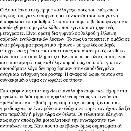
Ο Λουτσέσκου επιχείρησε «αλλαγές», όσες του επέτρεπε ο
πάγκος του, για να ισορροπήσει την κατάσταση και για να
διασφαλίσει το τρίβαθμο. Σε αυτό το σημείο βέβαια φάνηκε και
αποδείχθηκε το μεγάλο λάθος που έγινε και στις φετινές
μεταγραφές. Είναι ορατή δια γυμνού οφθαλμού η έλλειψη
σοβαρών εναλλακτικών λύσεων. Το πως θα πορευτεί η ομάδα σε
ένα πρόγραμμα πραγματικό «βουνό» με τριπλές σοβαρές
υποχρεώσεις μέσα σε καταπιεστικές και απαιτητικές συνθήκες,
είναι κάτι που προβληματίζει. Εν πάση περιπτώσει, αυτό είναι
κάτι που αφορά τους καθ ύλην αρμόδιους, οι οποίοι για τον
οποιοδήποτε λόγο δεν προχώρησαν στην αποδεδειγμένα
αναγκαία ενίσχυση του ρόστερ. Η αναφορά ως εκ τούτου στο
συγκεκριμένο θέμα δεν ωφελεί σε τίποτα.
Επιστρέφοντας στο παιχνίδι επαναλαμβάνουμε πως είχαμε στο
μεγαλύτερο διάστημα τους φιλοξενούμενους να κινούνται
«μεθοδικά» και «βάση προγράμματος», περιορίζοντας τους
γηπεδούχους σε έναν ρόλο που ελάχιστες φορές τον έχουν δείξει
στο παρελθόν ή μέχρι τώρα αν θέλετε. Οι τελευταίοι έδειχναν
πως είχαν αποδεχθεί μοιρολατρικά την ανωτερότητα των
αντιπάλων τους. Κάτι που το απέβαλαν όμως συμπτωματικά