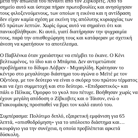
μετά την απώλεια του πέναλτι από τον Ζίβκοβιτς. Από το
σημείο αυτό και ύστερα πήραν πρωτοβουλίες και ανησύχησαν
τους φιλοξενούμενους, των οποίων η εικόνα και η αντίδραση
δεν είχαν καμία σχέση με εκείνη της απόλυτης κυριαρχίας των
65 πρώτων λεπτών. Χωρίς όμως αυτό να σημαίνει ότι και
πανικοβλήθηκαν. Κι αυτό, γιατί διατήρησαν την ψυχραιμία
τους, παρά την οπισθοχώρηση τους και κατάφεραν με σχετική
άνεση να κρατήσουν το αποτέλεσμα.
Ο Παβλένκα όταν χρειάστηκε να επέμβει το έκανε. Ο Κένι
βελτιωμένος, το ίδιο και ο Μπάμπα. Δεν αντιμετώπισε
προβλήματα το δίδυμο Λόβρεν - Μιχαηλίδη. Κράτησαν το
κέντρο στο μεγαλύτερο διάστημα του αγώνα ο Μεϊτέ με τον
Οζντόεφ, με τον δεύτερο να είναι ο σκόρερ του πρώτου τέρματος
και να έχει συμμετοχή και στο δεύτερο. «Επιδραστικός» και
πάλι ο Πέλκας. Όμορφο το γκολ που πέτυχε. Βοήθησαν χωρίς να
έχουν μεγάλη απόδοση ο Ζίβκοβιτς και ο Τάισον, ενώ ο
Γιακουμάκης προσπαθεί να βρει τον καλό εαυτό του.
Συμπέρασμα: Πολύτιμο διπλό, εξαιρετική εμφάνιση για 65
λεπτά, «οπισθοδρόμηση» για το υπόλοιπο διάστημα και…
κουράγιο για την συνέχεια, η οποία προβλέπεται αρκετά
δύσκολη.