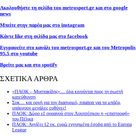
Ακολουθήστε τη σελίδα του
metrosport
.
gr
και στο
google
news
Μπείτε στην παρέα μας στο
instagram
Κάντε
like
στη σελίδα μας στο
facebook
Εγγραφείτε στο κανάλι του metrosport.gr και του Metropolis
95.5 στο youtube
Βρείτε μας και στο
spotify
ΣΧΕΤΙΚΑ ΑΡΘΡΑ
«ΠΑΟΚ – Μυστακίδης»… όλα κινούνται προς τη σωστή
κατεύθυνση
Σοκ… και οργή για τον διασυρμό, rotation για τα μπάζα,
υπάρχουν μεγάλες ευθύνες!
ΠΑΟΚ: Δώρο εξ ουρανού στον Λουτσέσκου η «επιστροφή»
του Πέλκα
ΠΑΟΚ: Αγγίζει 12 εκ. ευρώ εγγυημένα έσοδα από το Europa
League