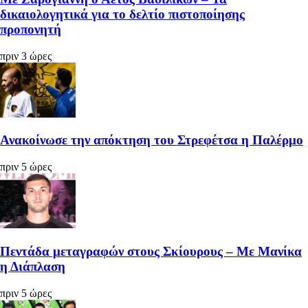
δικαιολογητικά για το δελτίο πιστοποίησης
προπονητή
πριν 3 ώρες
Ανακοίνωσε την απόκτηση του Στρεφέτσα η Παλέρμο
πριν 5 ώρες
Πεντάδα μεταγραφών στους Σκίουρους – Με Μανίκα
η Διάπλαση
πριν 5 ώρες