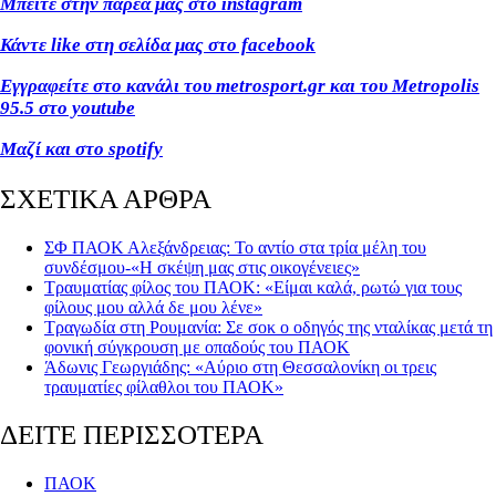
Μπείτε στην παρέα μας στο instagram
Κάντε like
στη σελίδα μας στο facebook
Εγγραφείτε στο κανάλι του metrosport
.gr
και του Metropolis
95.5 στο youtube
Μαζί και στο spotify
ΣΧΕΤΙΚΑ ΑΡΘΡΑ
ΣΦ ΠΑΟΚ Αλεξάνδρειας: Το αντίο στα τρία μέλη του
συνδέσμου-«Η σκέψη μας στις οικογένειες»
Τραυματίας φίλος του ΠΑΟΚ: «Είμαι καλά, ρωτώ για τους
φίλους μου αλλά δε μου λένε»
Τραγωδία στη Ρουμανία: Σε σοκ ο οδηγός της νταλίκας μετά τη
φονική σύγκρουση με οπαδούς του ΠΑΟΚ
Άδωνις Γεωργιάδης: «Αύριο στη Θεσσαλονίκη οι τρεις
τραυματίες φίλαθλοι του ΠΑΟΚ»
ΔΕΙΤΕ ΠΕΡΙΣΣΟΤΕΡΑ
ΠΑΟΚ