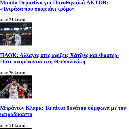
Mundo Deportivo για Παναθηναϊκό AKTOR:
«Τετράδα που σκορπάει τρόμο»
πριν 21 λεπτά
ΠΑΟΚ: Αλλαγές στις αφίξεις Χάτζινς και Φόστερ-
Πότε αναμένονται στη Θεσσαλονίκη
πριν 36 λεπτά
Μπράντον Κλαρκ: Τα αίτια θανάτου σύμφωνα με τον
ιατροδικαστή
πριν 51 λεπτά