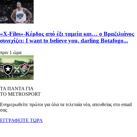
«X-Files»-Κέρδος από έξι ταμεία και… ο Βραζιλιάνος
συνεχίζει: I want to believe you, darling Botafogo...
πριν 1 ώρα
ΤΑ ΠΑΝΤΑ ΓΙΑ
ΤΟ METROSPORT
Ενημερωθείτε πρώτοι για όλα τα τελεταία νέα, απευθείας στο email
σας
ΕΓΓΡΑΦΕΙΤΕ ΤΩΡΑ