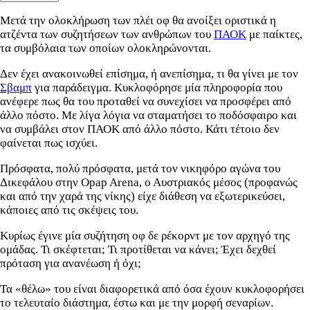
Μετά την ολοκλήρωση των πλέι οφ θα ανοίξει οριστικά η
ατζέντα των συζητήσεων των ανθρώπων του
ΠΑΟΚ
με παίκτες,
τα συμβόλαια των οποίων ολοκληρώνονται.
Δεν έχει ανακοινωθεί επίσημα, ή ανεπίσημα, τι θα γίνει με τον
Σβαμπ
για παράδειγμα. Κυκλοφόρησε μία πληροφορία που
ανέφερε πως θα του προταθεί να συνεχίσει να προσφέρει από
άλλο πόστο. Με λίγα λόγια να σταματήσει το ποδόσφαιρο και
να συμβάλει στον ΠΑΟΚ από άλλο πόστο. Κάτι τέτοιο δεν
φαίνεται πως ισχύει.
Πρόσφατα, πολύ πρόσφατα, μετά τον νικηφόρο αγώνα του
Δικεφάλου στην Opap Arena, ο Αυστριακός μέσος (προφανώς
και από την χαρά της νίκης) είχε διάθεση να εξωτερικεύσει,
κάποιες από τις σκέψεις του.
Κυρίως έγινε μία συζήτηση οφ δε ρέκορντ με τον αρχηγό της
ομάδας. Τι σκέφτεται; Τι προτίθεται να κάνει; Έχει δεχθεί
πρόταση για ανανέωση ή όχι;
Τα «θέλω» του είναι διαφορετικά από όσα έχουν κυκλοφορήσει
το τελευταίο διάστημα, έστω και με την μορφή σεναρίων.