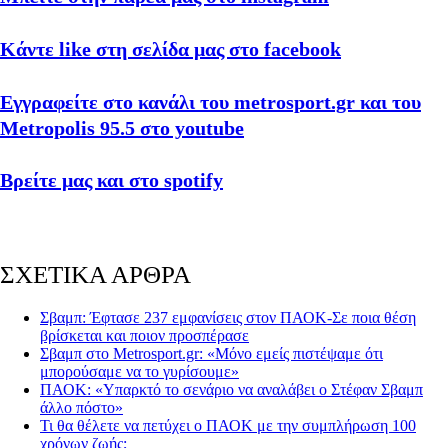
Κάντε like στη σελίδα μας στο facebook
Εγγραφείτε στο κανάλι του metrosport.gr και του
Metropolis 95.5 στο youtube
Βρείτε μας και στο spotify
ΣΧΕΤΙΚΑ ΑΡΘΡΑ
Σβαμπ: Έφτασε 237 εμφανίσεις στον ΠΑΟΚ-Σε ποια θέση
βρίσκεται και ποιον προσπέρασε
Σβαμπ στο Metrosport.gr: «Μόνο εμείς πιστέψαμε ότι
μπορούσαμε να το γυρίσουμε»
ΠΑΟΚ: «Υπαρκτό το σενάριο να αναλάβει ο Στέφαν Σβαμπ
άλλο πόστο»
Τι θα θέλετε να πετύχει ο ΠΑΟΚ με την συμπλήρωση 100
χρόνων ζωής;