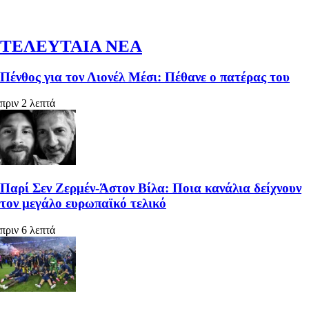
ΤΕΛΕΥΤΑΙΑ ΝΕΑ
Πένθος για τον Λιονέλ Μέσι: Πέθανε ο πατέρας του
πριν 2 λεπτά
Παρί Σεν Ζερμέν-Άστον Βίλα: Ποια κανάλια δείχνουν
τον μεγάλο ευρωπαϊκό τελικό
πριν 6 λεπτά