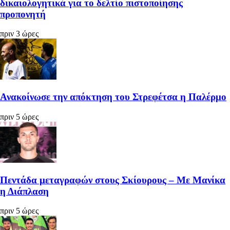
δικαιολογητικά για το δελτίο πιστοποίησης
προπονητή
πριν 3 ώρες
Ανακοίνωσε την απόκτηση του Στρεφέτσα η Παλέρμο
πριν 5 ώρες
Πεντάδα μεταγραφών στους Σκίουρους – Με Μανίκα
η Διάπλαση
πριν 5 ώρες