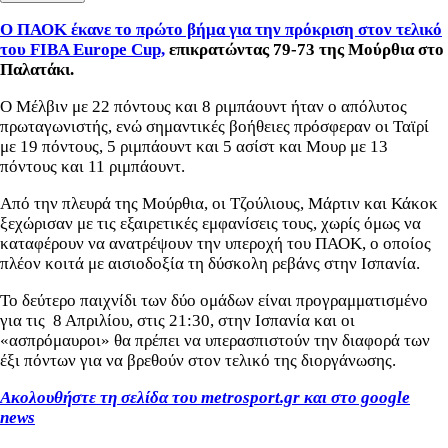
Ο ΠΑΟΚ έκανε το πρώτο βήμα για την πρόκριση στον τελικό
του FIBA Europe Cup,
επικρατώντας 79-73 της Μούρθια στο
Παλατάκι.
Ο Μέλβιν με 22 πόντους και 8 ριμπάουντ ήταν ο απόλυτος
πρωταγωνιστής, ενώ σημαντικές βοήθειες πρόσφεραν οι Ταϊρί
με 19 πόντους, 5 ριμπάουντ και 5 ασίστ και Μουρ με 13
πόντους και 11 ριμπάουντ.
Από την πλευρά της Μούρθια, οι Τζούλιους, Μάρτιν και Κάκοκ
ξεχώρισαν με τις εξαιρετικές εμφανίσεις τους, χωρίς όμως να
καταφέρουν να ανατρέψουν την υπεροχή του ΠΑΟΚ, ο οποίος
πλέον κοιτά με αισιοδοξία τη δύσκολη ρεβάνς στην Ισπανία.
Το δεύτερο παιχνίδι των δύο ομάδων είναι προγραμματισμένο
για τις 8 Απριλίου, στις 21:30, στην Ισπανία και οι
«ασπρόμαυροι» θα πρέπει να υπερασπιστούν την διαφορά των
έξι πόντων για να βρεθούν στον τελικό της διοργάνωσης.
Ακολουθήστε τη σελίδα του metrosport.gr και στο google
news