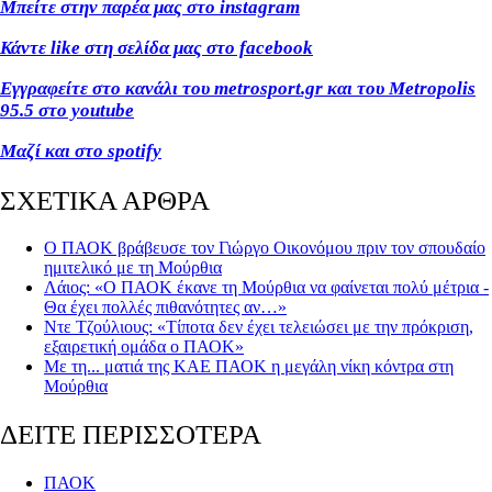
Μπείτε στην παρέα μας στο instagram
Κάντε like στη σελίδα μας στο facebook
Εγγραφείτε στο κανάλι του metrosport.gr και του Metropolis
95.5 στο youtube
Μαζί και στο spotify
ΣΧΕΤΙΚΑ ΑΡΘΡΑ
Ο ΠΑΟΚ βράβευσε τον Γιώργο Οικονόμου πριν τον σπουδαίο
ημιτελικό με τη Μούρθια
Λάιος: «Ο ΠΑΟΚ έκανε τη Μούρθια να φαίνεται πολύ μέτρια -
Θα έχει πολλές πιθανότητες αν…»
Ντε Τζούλιους: «Τίποτα δεν έχει τελειώσει με την πρόκριση,
εξαιρετική ομάδα ο ΠΑΟΚ»
Με τη... ματιά της ΚΑΕ ΠΑΟΚ η μεγάλη νίκη κόντρα στη
Μούρθια
ΔΕΙΤΕ ΠΕΡΙΣΣΟΤΕΡΑ
ΠΑΟΚ