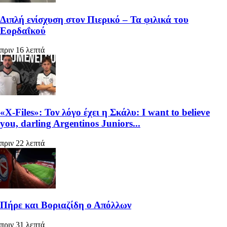
Διπλή ενίσχυση στον Πιερικό – Τα φιλικά του
Εορδαΐκού
πριν 16 λεπτά
«X-Files»: Τον λόγο έχει η Σκάλυ: I want to believe
you, darling Argentinos Juniors...
πριν 22 λεπτά
Πήρε και Βοριαζίδη ο Απόλλων
πριν 31 λεπτά