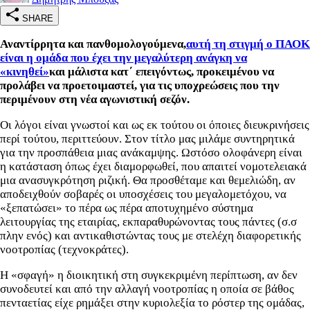
SHARE
Αναντίρρητα και πανθομολογούμενα,
αυτή τη στιγμή ο ΠΑΟΚ
είναι η ομάδα που έχει την μεγαλύτερη ανάγκη να
«κινηθεί»
και μάλιστα κατ΄ επειγόντως, προκειμένου να
προλάβει να προετοιμαστεί, για τις υποχρεώσεις που την
περιμένουν στη νέα αγωνιστική σεζόν.
Οι λόγοι είναι γνωστοί και ως εκ τούτου οι όποιες διευκρινήσεις
περί τούτου, περιττεύουν. Στον τίτλο μας μιλάμε συντηρητικά
για την προσπάθεια μιας ανάκαμψης. Ωστόσο ολοφάνερη είναι
η κατάσταση όπως έχει διαμορφωθεί, που απαιτεί νομοτελειακά
μια ανασυγκρότηση ριζική. Θα προσθέταμε και θεμελιώδη, αν
αποδειχθούν σοβαρές οι υποσχέσεις του μεγαλομετόχου, να
«ξεπατώσει» το πέρα ως πέρα αποτυχημένο σύστημα
λειτουργίας της εταιρίας, εκπαραθυρώνοντας τους πάντες (σ.σ
πλην ενός) και αντικαθιστώντας τους με στελέχη διαφορετικής
νοοτροπίας (τεχνοκράτες).
Η «σφαγή» η διοικητική στη συγκεκριμένη περίπτωση, αν δεν
συνοδευτεί και από την αλλαγή νοοτροπίας η οποία σε βάθος
πενταετίας είχε ρημάξει στην κυριολεξία το ρόστερ της ομάδας,