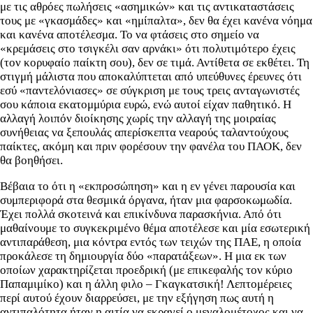
με τις αθρόες πωλήσεις «ασημικών» και τις αντικαταστάσεις
τους με «γκασμάδες» και «ημίπαλτα», δεν θα έχει κανένα νόημα
και κανένα αποτέλεσμα. Το να φτάσεις στο σημείο να
«κρεμάσεις στο τσιγκέλι σαν αρνάκι» ότι πολυτιμότερο έχεις
(τον κορυφαίο παίκτη σου), δεν σε τιμά. Αντίθετα σε εκθέτει. Τη
στιγμή μάλιστα που αποκαλύπτεται από υπεύθυνες έρευνες ότι
εσύ «παντελόνιασες» σε σύγκριση με τους τρεις ανταγωνιστές
σου κάποια εκατομμύρια ευρώ, ενώ αυτοί είχαν παθητικό. Η
αλλαγή λοιπόν διοίκησης χωρίς την αλλαγή της μοιραίας
συνήθειας να ξεπουλάς απερίσκεπτα νεαρούς ταλαντούχους
παίκτες, ακόμη και πριν φορέσουν την φανέλα του ΠΑΟΚ, δεν
θα βοηθήσει.
Βέβαια το ότι η «εκπροσώπηση» και η εν γένει παρουσία και
συμπεριφορά στα θεσμικά όργανα, ήταν μια φαρσοκωμωδία.
Έχει πολλά σκοτεινά και επικίνδυνα παρασκήνια. Από ότι
μαθαίνουμε το συγκεκριμένο θέμα αποτέλεσε και μία εσωτερική
αντιπαράθεση, μια κόντρα εντός των τειχών της ΠΑΕ, η οποία
προκάλεσε τη δημιουργία δύο «παρατάξεων». Η μια εκ των
οποίων χαρακτηρίζεται προεδρική (με επικεφαλής τον κύριο
Παπαμιμίκο) και η άλλη φιλο – Γκαγκατσική! Λεπτομέρειες
περί αυτού έχουν διαρρεύσει, με την εξήγηση πως αυτή η
αντιπαλότητα ήταν η αιτία να εκραγεί ο μεγαλομέτοχος και να