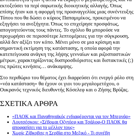
εκτοξεύσει τα περί σαρωτικής διοικητικής αλλαγής. Όπως
επίσης ήταν και η αφορμή της προαναγγελίας μιας συνέντευξης
Τύπου που θα δώσει ο κύριος Παπαμιμίκος, προκειμένου να
εξηγήσει τα ανεξήγητα. Όπως το επιχείρησε προσφάτως,
απογοητεύοντας τους πάντες. Το σχόλιο θα μπορούσε να
προχωρήσει σε περισσότερε λεπτομέρειες για την σύγκρουση,
αλλά δεν αξίζει τον κόπο. Μένει μόνο σε μια κρίσιμη και
σημαντική εκτίμηση της κατάστασης, η οποία αφορά την
κατεπείγουσα ανάγκη της λήψης γενναίων και ριζοσπαστικών
μέτρων, χαρακτηρίζοντας δυσπροσδιόριστες και διστακτικές (;)
τις πρώτες κινήσεις… ανάκαμψης.
Στο περιθώριο του θέματος έχει διαρρεύσει ότι ενεργό ρόλο στη
«νέα κατάσταση» θα έχουν οι γιοι του μεγαλομετόχου, ο
Ουκρανός τεχνικός διευθυντής Κόσελεφ και ο Ζήσης Βρύζας.
ΣΧΕΤΙΚΑ ΑΡΘΡΑ
«ΠΑΟΚ και Παναθηναϊκός ενδιαφέρονται για τον Μπερνάρ»
Λουτσέσκου: «Σέβομαι Οζντόεφ και Τσάλοφ-Ο ΠΑΟΚ θα
αποφασίσει για το μέλλον τους»
Χωρίς Ζίβκοβιτς η Σερβία στο Μεξικό - Τι συνέβη