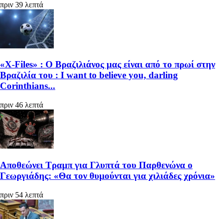
πριν 39 λεπτά
«X-Files» : Ο Βραζιλιάνος μας είναι από το πρωί στην
Βραζιλία του : I want to believe you, darling
Corinthians...
πριν 46 λεπτά
Αποθεώνει Τραμπ για Γλυπτά του Παρθενώνα ο
Γεωργιάδης: «Θα τον θυμούνται για χιλιάδες χρόνια»
πριν 54 λεπτά