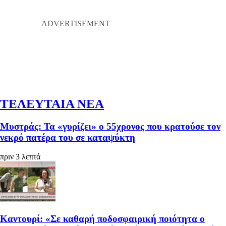
ΤΕΛΕΥΤΑΙΑ ΝΕΑ
Μυστράς: Τα «γυρίζει» ο 55χρονος που κρατούσε τον
νεκρό πατέρα του σε καταψύκτη
πριν 3 λεπτά
Καντουρί: «Σε καθαρή ποδοσφαιρική ποιότητα ο