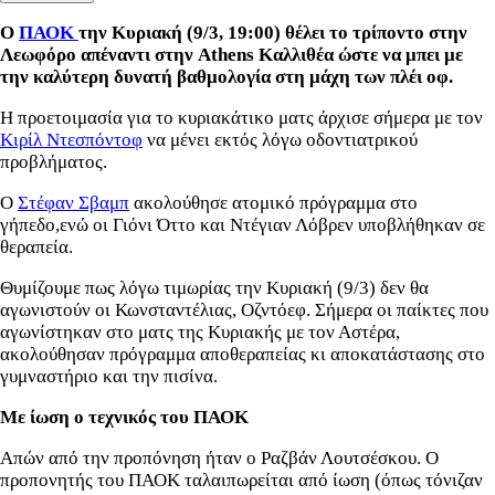
Ο
ΠΑΟΚ
την Κυριακή (9/3, 19:00) θέλει το τρίποντο στην
Λεωφόρο απέναντι στην Athens Καλλιθέα ώστε να μπει με
την καλύτερη δυνατή βαθμολογία στη μάχη των πλέι οφ.
Η προετοιμασία για το κυριακάτικο ματς άρχισε σήμερα με τον
Κιρίλ Ντεσπόντοφ
να μένει εκτός λόγω οδοντιατρικού
προβλήματος.
Ο
Στέφαν Σβαμπ
ακολούθησε ατομικό πρόγραμμα στο
γήπεδο,ενώ οι Γιόνι Όττο και Ντέγιαν Λόβρεν υποβλήθηκαν σε
θεραπεία.
Θυμίζουμε πως λόγω τιμωρίας την Κυριακή (9/3) δεν θα
αγωνιστούν οι Κωνσταντέλιας, Οζντόεφ. Σήμερα οι παίκτες που
αγωνίστηκαν στο ματς της Κυριακής με τον Αστέρα,
ακολούθησαν πρόγραμμα αποθεραπείας κι αποκατάστασης στο
γυμναστήριο και την πισίνα.
Με ίωση ο τεχνικός του ΠΑΟΚ
Απών από την προπόνηση ήταν ο Ραζβάν Λουτσέσκου. Ο
προπονητής του ΠΑΟΚ ταλαιπωρείται από ίωση (όπως τόνιζαν