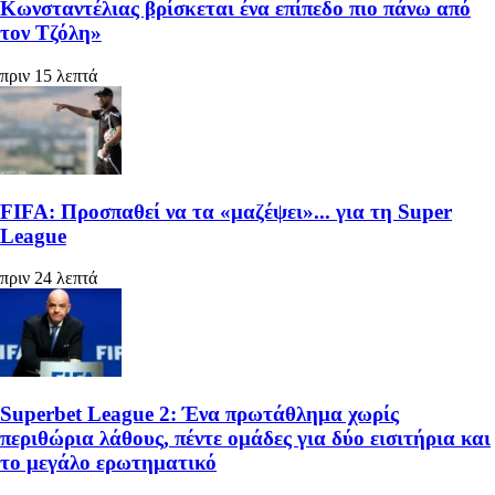
Κωνσταντέλιας βρίσκεται ένα επίπεδο πιο πάνω από
τον Τζόλη»
πριν 15 λεπτά
FIFA: Προσπαθεί να τα «μαζέψει»... για τη Super
League
πριν 24 λεπτά
Superbet League 2: Ένα πρωτάθλημα χωρίς
περιθώρια λάθους, πέντε ομάδες για δύο εισιτήρια και
το μεγάλο ερωτηματικό