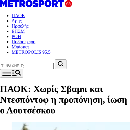
ΠΑΟΚ
Άρης
Ηρακλής
ΕΠΣΜ
ΡΟΗ
Ποδόσφαιρο
Μπάσκετ
METROPOLIS 95.5
ΠΑΟΚ: Χωρίς Σβαμπ και
Ντεσπόντοφ η προπόνηση, ίωση
ο Λουτσέσκου