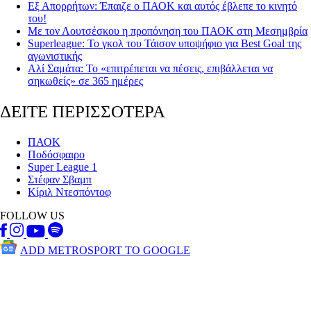
Εξ Απορρήτων: Έπαιζε ο ΠΑΟΚ και αυτός έβλεπε το κινητό
του!
Με τον Λουτσέσκου η προπόνηση του ΠΑΟΚ στη Μεσημβρία
Superleague: Το γκολ του Τάισον υποψήφιο για Best Goal της
αγωνιστικής
Αλί Σαμάτα: Το «επιτρέπεται να πέσεις, επιβάλλεται να
σηκωθείς» σε 365 ημέρες
ΔΕΙΤΕ ΠΕΡΙΣΣΟΤΕΡΑ
ΠΑΟΚ
Ποδόσφαιρο
Super League 1
Στέφαν Σβαμπ
Κίριλ Ντεσπόντοφ
FOLLOW US
ADD METROSPORT TO GOOGLE