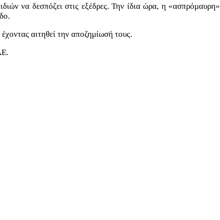
διών να δεσπόζει στις εξέδρες. Την ίδια ώρα, η «ασπρόμαυρη»
εδο.
 έχοντας αιτηθεί την αποζημίωσή τους.
ΑΕ.