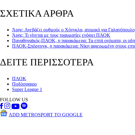
ΣΧΕΤΙΚΑ ΑΡΘΡΑ
Άρης: Ανεβάζει ρυθμούς ο Χόνγκλα, ατομικό για Γαλανόπουλο
Άρης: Τι γίνεται με τους τραυματίες ενόψει ΠΑΟΚ
Παναθηναϊκός-ΠΑΟΚ, η παρακάμερα: Τα επτά ονόματα, οι οδη
ΠΑΟΚ-Σπόρτινγκ, η παρακάμερα: Νίκη αφιερωμένη στους επτ
ΔΕΙΤΕ ΠΕΡΙΣΣΟΤΕΡΑ
ΠΑΟΚ
Ποδόσφαιρο
Super League 1
FOLLOW US
ADD METROSPORT TO GOOGLE