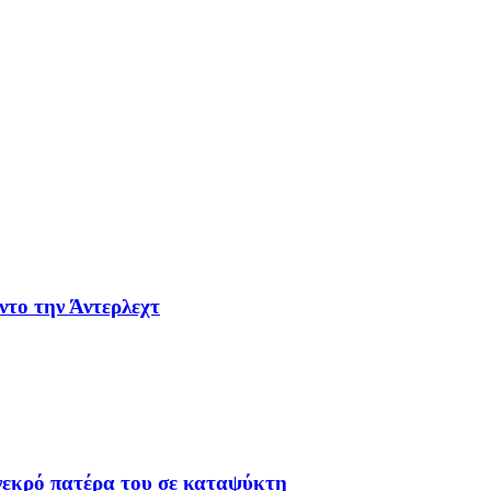
ντο την Άντερλεχτ
 νεκρό πατέρα του σε καταψύκτη