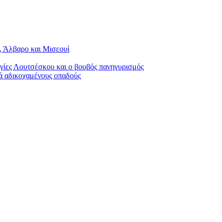
, Άλβαρο και Μισεουί
γίες Λουτσέσκου και ο βουβός πανηγυρισμός
ά αδικοχαμένους οπαδούς