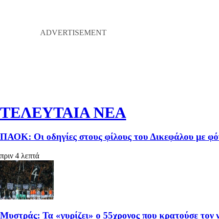
ΤΕΛΕΥΤΑΙΑ ΝΕΑ
ΠΑΟΚ: Οι οδηγίες στους φίλους του Δικεφάλου με φό
πριν 4 λεπτά
Μυστράς: Τα «γυρίζει» ο 55χρονος που κρατούσε τον