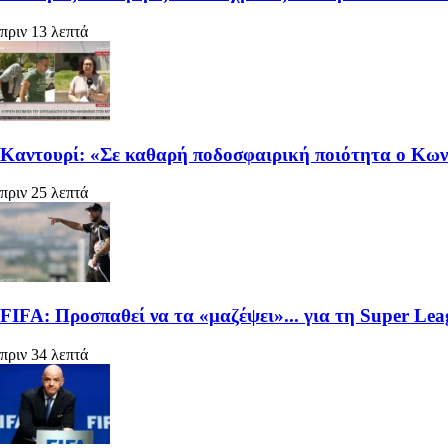
πριν 13 λεπτά
Καντουρί: «Σε καθαρή ποδοσφαιρική ποιότητα ο Κωνσ
πριν 25 λεπτά
FIFA: Προσπαθεί να τα «μαζέψει»... για τη Super Lea
πριν 34 λεπτά