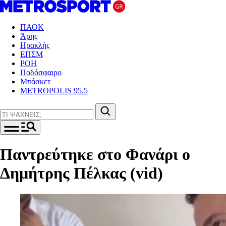
ΠΑΟΚ
Άρης
Ηρακλής
ΕΠΣΜ
ΡΟΗ
Ποδόσφαιρο
Μπάσκετ
METROPOLIS 95.5
Παντρεύτηκε στο Φανάρι ο
Δημήτρης Πέλκας (vid)