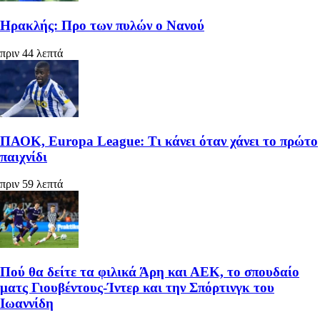
Ηρακλής: Προ των πυλών ο Νανού
πριν 44 λεπτά
ΠΑΟΚ, Europa League: Τι κάνει όταν χάνει το πρώτο
παιχνίδι
πριν 59 λεπτά
Πού θα δείτε τα φιλικά Άρη και ΑΕΚ, το σπουδαίο
ματς Γιουβέντους-Ίντερ και την Σπόρτινγκ του
Ιωαννίδη