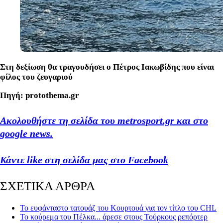
Στη δεξίωση θα τραγουδήσει ο Πέτρος Ιακωβίδης που είναι
φίλος του ζευγαριού
Πηγή: protothema.gr
Ακολουθήστε τη σελίδα του metrosport.gr και στο
google news.
Κάντε like στη σελίδα μας στο Facebook
ΣΧΕΤΙΚΑ ΑΡΘΡΑ
Το ευφάνταστο τατουάζ του Κουρτουά για τον τίτλο του CHL
Το κούρεμα του Πέλκα... άρεσε στους Τούρκους ρεπόρτερ