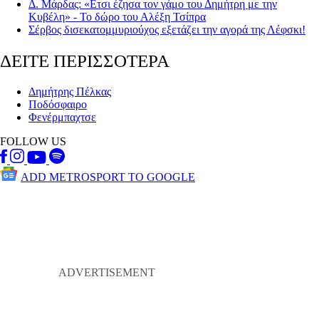
Δ. Μάρδας: «Ετσι έζησα τον γάμο του Δημήτρη με την
Κυβέλη» - Το δώρο του Αλέξη Τσίπρα
Σέρβος δισεκατομμυριούχος εξετάζει την αγορά της Λέφσκι!
ΔΕΙΤΕ ΠΕΡΙΣΣΟΤΕΡΑ
Δημήτρης Πέλκας
Ποδόσφαιρο
Φενέρμπαχτσε
FOLLOW US
ADD METROSPORT TO GOOGLE