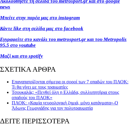
Ακολουθήστε τη σελίδα του metrosport
.gr
και στο google
news
Μπείτε στην παρέα μας στο instagram
Κάντε like
στη σελίδα μας στο facebook
Εγγραφείτε στο κανάλι του metrosport
.gr
και του Metropolis
95.5 στο youtube
Μαζί και στο spotify
ΣΧΕΤΙΚΑ ΑΡΘΡΑ
Επαναπατρίζονται σήμερα οι σοροί των 7 οπαδών του ΠΑΟΚ:
Τι θα γίνει με τους τραυματίες
Τσουκαλάς: «Πενθεί όλη η Ελλάδα, συλλυπητήρια στους
οπαδούς του ΠΑΟΚ»
ΠΑΟΚ: «Καμία νευρολογική ζημιά, μόνο κατάγματα»-Ο
Άδωνις Γεωργιάδης για τον πολυτραυματία
ΔΕΙΤΕ ΠΕΡΙΣΣΟΤΕΡΑ