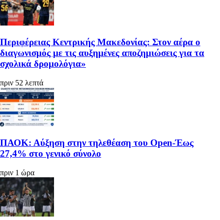
Περιφέρειας Κεντρικής Μακεδονίας: Στον αέρα ο
διαγωνισμός με τις αυξημένες αποζημιώσεις για τα
σχολικά δρομολόγια»
πριν 52 λεπτά
ΠΑΟΚ: Αύξηση στην τηλεθέαση του Open-Έως
27,4% στο γενικό σύνολο
πριν 1 ώρα