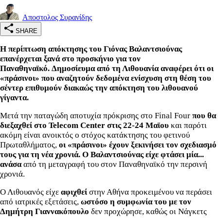
Αποστολος Συρανίδης
SHARE
Η περίπτωση απόκτησης του Γιόνας Βαλαντσιούνας
επανέρχεται ξανά στο προσκήνιο για τον
Παναθηναϊκό. Δημοσίευμα από τη Λιθουανία αναφέρει ότι οι
«πράσινοι» που αναζητούν δεδομένα ενίσχυση στη θέση του
σέντερ επιθυμούν διακαώς την απόκτηση του λιθουανού
γίγαντα.
Μετά την παταγώδη αποτυχία πρόκρισης στο Final Four
που θα
διεξαχθεί στο Telecom Center στις 22-24 Μαϊου
και παρότι
ακόμη είναι ανοικτός ο στόχος κατάκτησης του φετινού
Πρωταθλήματος,
οι «πράσινοι» έχουν ξεκινήσει τον σχεδιασμό
τους για τη νέα χρονιά.
Ο Βαλαντσιούνας είχε φτάσει μία...
ανάσα
από τη μεταγραφή του στον Παναθηναϊκό την περσινή
χρονιά.
Ο Λιθουανός είχε
αφιχθεί
στην Αθήνα προκειμένου να περάσει
από ιατρικές εξετάσεις,
ωστόσο η συμφωνία του με τον
Δημήτρη Γιαννακόπουλο
δεν προχώρησε, καθώς οι Νάγκετς