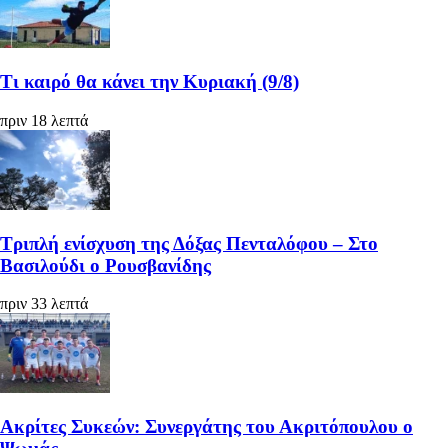
Τι καιρό θα κάνει την Κυριακή (9/8)
πριν 18 λεπτά
Τριπλή ενίσχυση της Δόξας Πενταλόφου – Στο
Βασιλούδι ο Ρουσβανίδης
πριν 33 λεπτά
Ακρίτες Συκεών: Συνεργάτης του Ακριτόπουλου ο