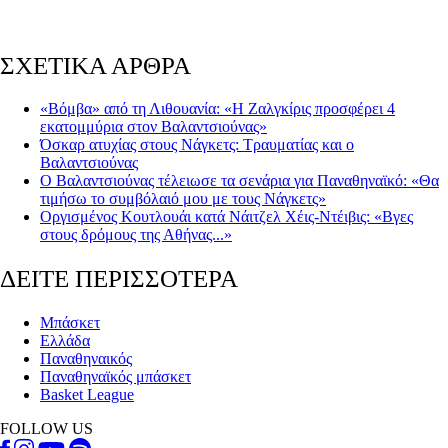
ΣΧΕΤΙΚΑ ΑΡΘΡΑ
«Βόμβα» από τη Λιθουανία: «Η Ζαλγκίρις προσφέρει 4
εκατομμύρια στον Βαλαντσιούνας»
Όσκαρ ατυχίας στους Νάγκετς: Τραυματίας και ο
Βαλαντσιούνας
Ο Βαλαντσιούνας τέλειωσε τα σενάρια για Παναθηναϊκό: «Θα
τιμήσω το συμβόλαιό μου με τους Νάγκετς»
Οργισμένος Κουτλουάι κατά Νάιτζελ Χέις-Ντέιβις: «Βγες
στους δρόμους της Αθήνας...»
ΔΕΙΤΕ ΠΕΡΙΣΣΟΤΕΡΑ
Μπάσκετ
Ελλάδα
Παναθηναικός
Παναθηναϊκός μπάσκετ
Basket League
FOLLOW US