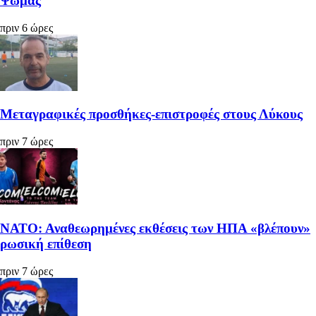
Ψωμάς
πριν 6 ώρες
Μεταγραφικές προσθήκες-επιστροφές στους Λύκους
πριν 7 ώρες
ΝΑΤΟ: Αναθεωρημένες εκθέσεις των ΗΠΑ «βλέπουν»
ρωσική επίθεση
πριν 7 ώρες