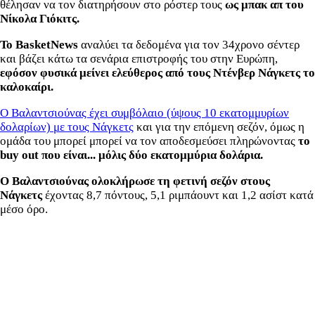
θέλησαν να τον διατηρήσουν στο ρόστερ τους
ως μπακ απ του
Νίκολα Γιόκιτς.
Το BasketNews
αναλύει τα δεδομένα για τον 34χρονο σέντερ
και βάζει κάτω τα σενάρια επιστροφής του στην Ευρώπη,
εφόσον φυσικά μείνει ελεύθερος από τους Ντένβερ Νάγκετς το
καλοκαίρι.
Ο Βαλαντσιούνας έχει συμβόλαιο (ύψους 10 εκατομμυρίων
δολαρίων) με τους Νάγκετς
και για την επόμενη σεζόν, όμως η
ομάδα του μπορεί μπορεί να τον αποδεσμεύσει πληρώνοντας
το
buy out που είναι... μόλις δύο εκατομμύρια δολάρια.
Ο Βαλαντσιούνας ολοκλήρωσε τη φετινή σεζόν στους
Νάγκετς
έχοντας 8,7 πόντους, 5,1 ριμπάουντ και 1,2 ασίστ κατά
μέσο όρο.