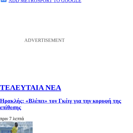
ADD METROSPORT TO GOOGLE
ΤΕΛΕΥΤΑΙΑ ΝΕΑ
Ηρακλής: «Βλέπει» τον Γκέιγ για την κορυφή της
επίθεσης
πριν 7 λεπτά