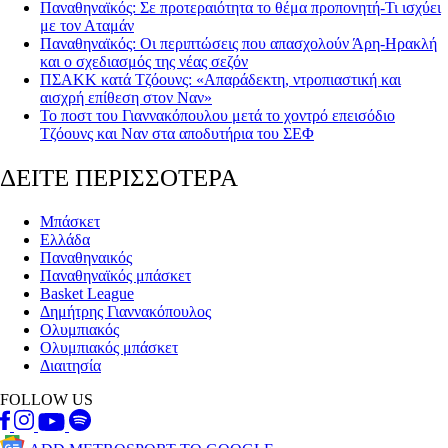
Παναθηναϊκός: Σε προτεραιότητα το θέμα προπονητή-Τι ισχύει
με τον Αταμάν
Παναθηναϊκός: Οι περιπτώσεις που απασχολούν Άρη-Ηρακλή
και ο σχεδιασμός της νέας σεζόν
ΠΣΑΚΚ κατά Τζόουνς: «Απαράδεκτη, ντροπιαστική και
αισχρή επίθεση στον Ναν»
Το ποστ του Γιαννακόπουλου μετά το χοντρό επεισόδιο
Τζόουνς και Ναν στα αποδυτήρια του ΣΕΦ
ΔΕΙΤΕ ΠΕΡΙΣΣΟΤΕΡΑ
Μπάσκετ
Ελλάδα
Παναθηναικός
Παναθηναϊκός μπάσκετ
Basket League
Δημήτρης Γιαννακόπουλος
Ολυμπιακός
Ολυμπιακός μπάσκετ
Διαιτησία
FOLLOW US