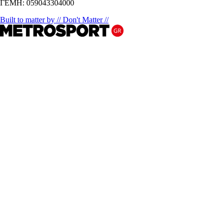
ΓΕΜΗ: 059043304000
Built to matter by // Don't Matter //