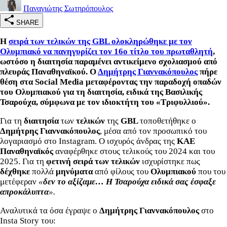
Παναγιώτης Σωτηρόπουλος
SHARE
Η
σειρά των τελικών της GBL ολοκληρώθηκε με τον
Ολυμπιακό να πανηγυρίζει τον 16ο τίτλο του πρωταθλητή
,
ωστόσο η διαιτησία παραμένει αντικείμενο σχολιασμού από
πλευράς Παναθηναϊκού. Ο
Δημήτρης Γιαννακόπουλος
πήρε
θέση στα Social Media μεταφέροντας την παραδοχή οπαδών
του Ολυμπιακού για τη διαιτησία, ειδικά της Βασιλικής
Τσαρούχα, σύμφωνα με τον ιδιοκτήτη του «Τριφυλλιού».
Για τη
διαιτησία
των
τελικών
της
GBL
τοποθετήθηκε ο
Δημήτρης Γιαννακόπουλος
, μέσα από τον προσωπικό του
λογαριασμό στο Instagram. Ο ισχυρός άνδρας της
ΚΑΕ
Παναθηναϊκός
αναφέρθηκε στους τελικούς του 2024 και του
2025. Για τη
φετινή σειρά των τελικών
ισχυρίστηκε πως
δέχθηκε
πολλά
μηνύματα
από φίλους του
Ολυμπιακού
που του
μετέφεραν
«
δεν το αξίζαμε… Η Τσαρούχα ειδικά σας έσφαξε
απροκάλυπτα
».
Αναλυτικά τα όσα έγραψε ο
Δημήτρης Γιαννακόπουλος
στο
Insta Story του: