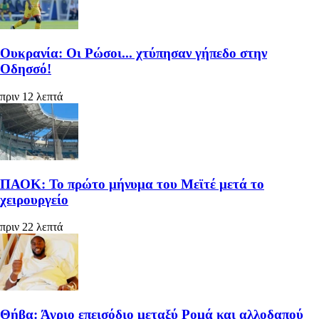
Ουκρανία: Οι Ρώσοι... χτύπησαν γήπεδο στην
Οδησσό!
πριν 12 λεπτά
ΠΑΟΚ: Το πρώτο μήνυμα του Μεϊτέ μετά το
χειρουργείο
πριν 22 λεπτά
Θήβα: Άγριο επεισόδιο μεταξύ Ρομά και αλλοδαπού