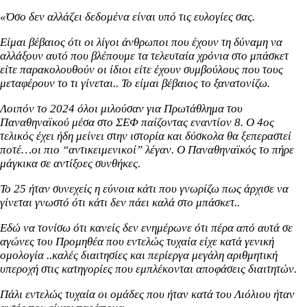
«Όσο δεν αλλάζει δεδομένα είναι υπό τις ευλογίες σας.
Είμαι βέβαιος ότι οι λίγοι άνθρωποι που έχουν τη δύναμη να
αλλάξουν αυτό που βλέπουμε τα τελευταία χρόνια στο μπάσκετ
είτε παρακολουθούν οι ίδιοι είτε έχουν συμβούλους που τους
μεταφέρουν το τι γίνεται.. Το είμαι βέβαιος το ξανατονίζω.
Λοιπόν το 2024 όλοι μιλούσαν για Πρωτάθλημα του
Παναθηναϊκού μέσα στο ΣΕΦ παίζοντας εναντίον 8. Ο 4ος
τελικός έχει ήδη μείνει στην ιστορία και δύσκολα θα ξεπεραστεί
ποτέ…οι πιο “αντικειμενικοί” λέγαν. Ο Παναθηναϊκός το πήρε
μάγκικα σε αντίξοες συνθήκες.
Το 25 ήταν συνεχείς η εύνοια κάτι που γνωρίζω πως άρχισε να
γίνεται γνωστό ότι κάτι δεν πάει καλά στο μπάσκετ..
Εδώ να τονίσω ότι κανείς δεν ενημέρωνε ότι πέρα από αυτά σε
αγώνες του Προμηθέα που εντελώς τυχαία είχε κατά γενική
ομολογία ..καλές διαιτησίες και περίεργα μεγάλη αριθμητική
υπεροχή στις κατηγορίες που εμπλέκονται αποφάσεις διαιτητών.
Πάλι εντελώς τυχαία οι ομάδες που ήταν κατά του Λιόλιου ήταν