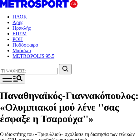
ΠΑΟΚ
Άρης
Ηρακλής
ΕΠΣΜ
ΡΟΗ
Ποδόσφαιρο
Μπάσκετ
METROPOLIS 95.5
Παναθηναϊκός-Γιαννακόπουλος:
«Ολυμπιακοί μού λένε ''σας
έσφαξε η Τσαρούχα''»
Ο ιδιοκτήτης του «Τριφυλλιού» σχολίασε τη διαιτησία των τελικών
της GBL και την… ερυθρόλευκη παραδοχή