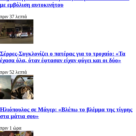
με εμβόλιση αυτοκινήτου
πριν 37 λεπτά
Σέρρες-Συγκλονίζει ο πατέρας για το τροχαίο: «Τα
έχασα όλα, όταν έφτασαν είχαν φύγει και οι δύο»
πριν 52 λεπτά
Ηλιόπουλος σε Μάγερ: «Βλέπω το βλέμμα της τίγρης
στα μάτια σου»
πριν 1 ώρα