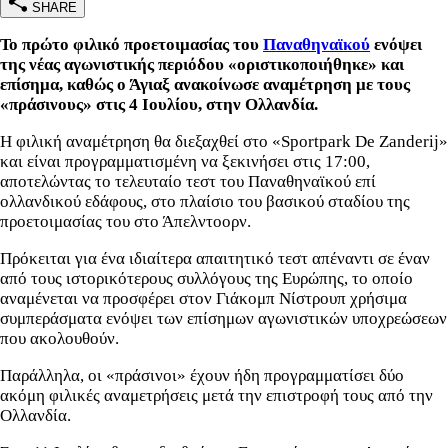
SHARE
Το πρώτο φιλικό προετοιμασίας του
Παναθηναϊκού
ενόψει
της νέας αγωνιστικής περιόδου «οριστικοποιήθηκε» και
επίσημα, καθώς ο Άγιαξ ανακοίνωσε αναμέτρηση με τους
«πράσινους» στις 4 Ιουλίου, στην Ολλανδία.
Η φιλική αναμέτρηση θα διεξαχθεί στο «Sportpark De Zanderij»
και είναι προγραμματισμένη να ξεκινήσει στις 17:00,
αποτελώντας το τελευταίο τεστ του Παναθηναϊκού επί
ολλανδικού εδάφους, στο πλαίσιο του βασικού σταδίου της
προετοιμασίας του στο Άπελντοορν.
Πρόκειται για ένα ιδιαίτερα απαιτητικό τεστ απέναντι σε έναν
από τους ιστορικότερους συλλόγους της Ευρώπης, το οποίο
αναμένεται να προσφέρει στον Γιάκομπ Νίστρουπ χρήσιμα
συμπεράσματα ενόψει των επίσημων αγωνιστικών υποχρεώσεων
που ακολουθούν.
Παράλληλα, οι «πράσινοι» έχουν ήδη προγραμματίσει δύο
ακόμη φιλικές αναμετρήσεις μετά την επιστροφή τους από την
Ολλανδία.