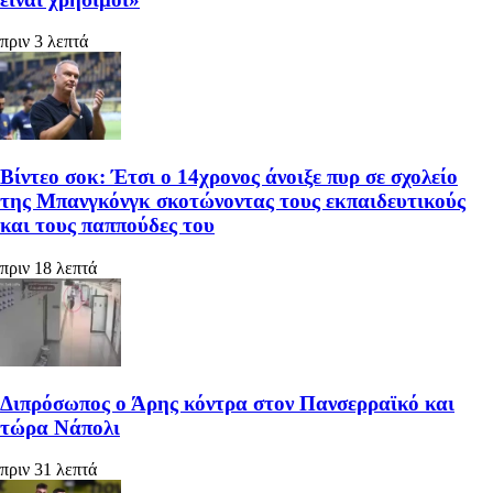
πριν 3 λεπτά
Βίντεο σοκ: Έτσι ο 14χρονος άνοιξε πυρ σε σχολείο
της Μπανγκόνγκ σκοτώνοντας τους εκπαιδευτικούς
και τους παππούδες του
πριν 18 λεπτά
Διπρόσωπος ο Άρης κόντρα στον Πανσερραϊκό και
τώρα Νάπολι
πριν 31 λεπτά