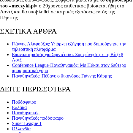
του «meczyki.pl
» ο 29χρονος επιθετικός βρίσκεται ήδη στο
Λοντζ και θα υποβληθεί σε ιατρικές εξετάσεις εντός της
Πέμπτης.
ΣΧΕΤΙΚΑ ΑΡΘΡΑ
Γιάννης Αλαφούζος: Υπάρχει εξήγηση που δημιούργησε την
τηλεοπτική πλατφόρμα
Επαναπατρισμός για Σφιντέρσκι: Συμφώνησε με τη Βίτζεβ
Λοτζ
Conference League-Παναθηναϊκός: Με Πάκσι στον δεύτερο
προκριματικό γύρο
Παναθηναϊκός: Πέθανε ο δικηγόρος Γιάννης Κάρμης
ΔΕΙΤΕ ΠΕΡΙΣΣΟΤΕΡΑ
Ποδόσφαιρο
Ελλάδα
Παναθηναικός
Παναθηναϊκός ποδόσφαιρο
Super League 1
Ολλανδία