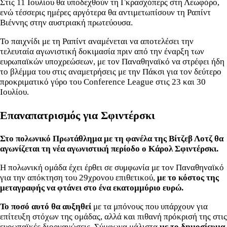
Στις 11 Ιουλίου θα υποδεχθούν τη Γκρασχόπερς στη Λεωφόρο,
ενώ τέσσερις ημέρες αργότερα θα αντιμετωπίσουν τη Ραπίντ
Βιέννης στην αυστριακή πρωτεύουσα.
Το παιχνίδι με τη Ραπίντ αναμένεται να αποτελέσει την
τελευταία αγωνιστική δοκιμασία πριν από την έναρξη των
ευρωπαϊκών υποχρεώσεων, με τον Παναθηναϊκό να στρέφει ήδη
το βλέμμα του στις αναμετρήσεις με την Πάκσι για τον δεύτερο
προκριματικό γύρο του Conference League στις 23 και 30
Ιουλίου.
Επαναπατρισμός για Σφιντέρσκι
Στο πολωνικό Πρωτάθλημα με τη φανέλα της Βίτζεβ Λοτζ θα
αγωνίζεται τη νέα αγωνιστική περίοδο ο Κάρολ Σφιντέρσκι.
Η πολωνική ομάδα έχει έρθει σε συμφωνία με τον Παναθηναϊκό
για την απόκτηση του 29χρονου επιθετικού,
με το κόστος της
μεταγραφής να φτάνει στο ένα εκατομμύριο ευρώ.
Το ποσό αυτό θα αυξηθεί
με τα μπόνους που υπάρχουν για
επίτευξη στόχων της ομάδας, αλλά και πιθανή πρόκρισή της στις
ευρωπαϊκές διοργανώσεις. Σύμφωνα μάλιστα
με το δημοσίευμα