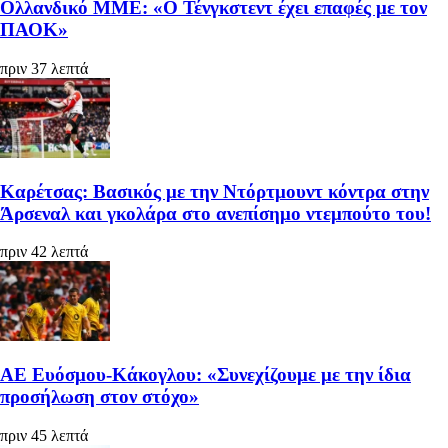
Ολλανδικό ΜΜΕ: «Ο Τένγκστεντ έχει επαφές με τον
ΠΑΟΚ»
πριν 37 λεπτά
Καρέτσας: Βασικός με την Ντόρτμουντ κόντρα στην
Άρσεναλ και γκολάρα στο ανεπίσημο ντεμπούτο του!
πριν 42 λεπτά
ΑΕ Ευόσμου-Κάκογλου: «Συνεχίζουμε με την ίδια
προσήλωση στον στόχο»
πριν 45 λεπτά