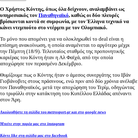
Ο Χρήστος Κόντης, όπως όλα δείχνουν, αναλαμβάνει ως
υπηρεσιακός τον
Παναθηναϊκό
, καθώς οι δύο πλευρές
βρίσκονται κοντά σε συμφωνία, με τον Έλληνα τεχνικό να
κάνει ντεμπούτο στο ντέρμπι με τον Ολυμπιακό.
Το μόνο που απομένει για να ολοκληρωθεί το deal είναι η
επίσημη ανακοίνωση, η οποία αναμένεται το αργότερο μέχρι
την Πέμπτη (18/9). Τελευταίος σταθμός της προπονητικής
καριέρας του Κόντη ήταν η Αλ Φαϊχά, από την οποία
αποχώρησε τον περασμένο Δεκέμβριο.
Θυμίζουμε πως ο Κόντης ήταν ο άμεσος συνεργάτης του Ιβάν
Γιοβάνοβιτς στους πράσινους, ενώ πριν από δύο χρόνια ανέλαβε
τον Παναθηναϊκός, μετά την αποχώρηση του Τερίμ, οδηγώντας
το τριφύλλι στην κατάκτηση του Κυπέλλου Ελλάδας απέναντι
στον Άρη.
Ακολουθήστε τη σελίδα του metrosport.gr και στο google news
Μπείτε στην παρέα μας στο instagram
Κάντε like στη σελίδα μας στο facebook