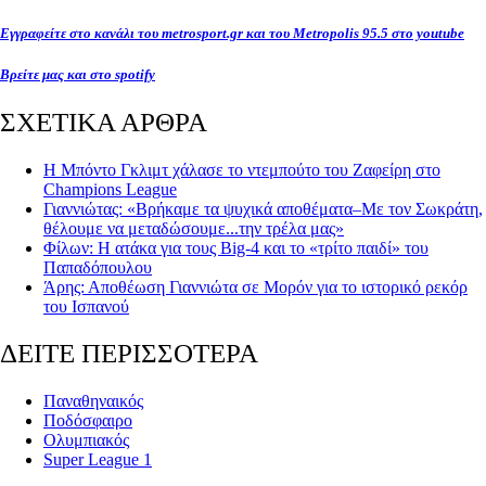
Εγγραφείτε στο κανάλι του metrosport.gr και του Metropolis 95.5 στο youtube
Βρείτε μας και στο spotify
ΣΧΕΤΙΚΑ ΑΡΘΡΑ
Η Μπόντο Γκλιμτ χάλασε το ντεμπούτο του Ζαφείρη στο
Champions League
Γιαννιώτας: «Βρήκαμε τα ψυχικά αποθέματα–Με τον Σωκράτη,
θέλουμε να μεταδώσουμε...την τρέλα μας»
Φίλων: Η ατάκα για τους Big-4 και το «τρίτο παιδί» του
Παπαδόπουλου
Άρης: Αποθέωση Γιαννιώτα σε Μορόν για το ιστορικό ρεκόρ
του Ισπανού
ΔΕΙΤΕ ΠΕΡΙΣΣΟΤΕΡΑ
Παναθηναικός
Ποδόσφαιρο
Ολυμπιακός
Super League 1