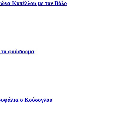
γώνα Κυπέλλου με τον Βόλο
ει το φούσκωμα
Κουφάλια ο Κούσογλου