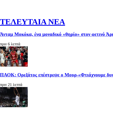
ΤΕΛΕΥΤΑΙΑ ΝΕΑ
Άνταμ Μοκόκα, ένα μοναδικό «θηρίο» στον φετινό Άρ
πριν 6 λεπτά
ΠΑΟΚ: Ορεξάτος επέστρεψε ο Μουρ-«Φτιάχνουμε δυ
πριν 21 λεπτά