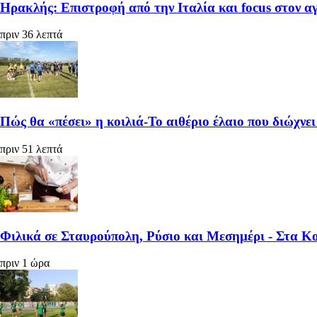
Ηρακλής: Επιστροφή από την Ιταλία και focus στον α
πριν 36 λεπτά
Πώς θα «πέσει» η κοιλιά-Το αιθέριο έλαιο που διώχν
πριν 51 λεπτά
Φιλικά σε Σταυρούπολη, Ρύσιο και Μεσημέρι - Στα 
πριν 1 ώρα