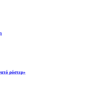
η
νατό ρόστερ»