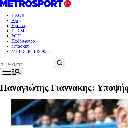
ΠΑΟΚ
Άρης
Ηρακλής
ΕΠΣΜ
ΡΟΗ
Ποδόσφαιρο
Μπάσκετ
METROPOLIS 95.5
Παναγιώτης Γιαννάκης: Υποψήφι