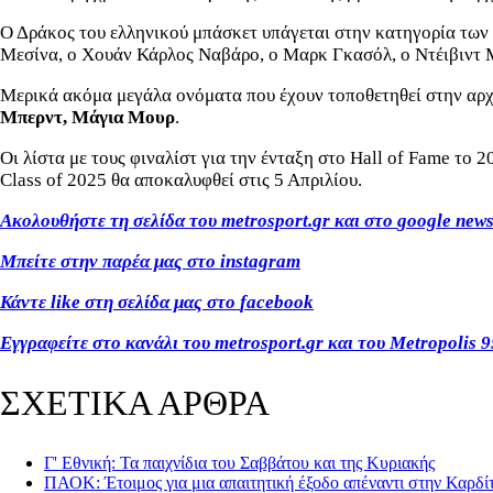
Ο Δράκος του ελληνικού μπάσκετ υπάγεται στην κατηγορία των 
Μεσίνα, ο Χουάν Κάρλος Ναβάρο, ο Μαρκ Γκασόλ, ο Ντέιβιντ 
Μερικά ακόμα μεγάλα ονόματα που έχουν τοποθετηθεί στην αρχι
Μπερντ, Μάγια Μουρ
.
Οι λίστα με τους φιναλίστ για την ένταξη στο Hall of Fame το 
Class of 2025 θα αποκαλυφθεί στις 5 Απριλίου.
Ακολουθήστε τη σελίδα του
metrosport
.
gr
και στο
google
new
Μπείτε στην παρέα μας στο
instagram
Κάντε
like
στη σελίδα μας στο
facebook
Εγγραφείτε στο κανάλι του
metrosport
.
gr
και του
Metropolis
9
ΣΧΕΤΙΚΑ ΑΡΘΡΑ
Γ' Εθνική: Τα παιχνίδια του Σαββάτου και της Κυριακής
ΠΑΟΚ: Έτοιμος για μια απαιτητική έξοδο απέναντι στην Καρδί