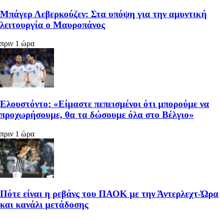
Μπάγερ Λεβερκούζεν: Στα υπόψη για την αμυντική
λειτουργία ο Μαυροπάνος
πριν 1 ώρα
Ελουστόντο: «Είμαστε πεπεισμένοι ότι μπορούμε να
προχωρήσουμε, θα τα δώσουμε όλα στο Βέλγιο»
πριν 1 ώρα
Πότε είναι η ρεβάνς του ΠΑΟΚ με την Άντερλεχτ-Ώρα
και κανάλι μετάδοσης