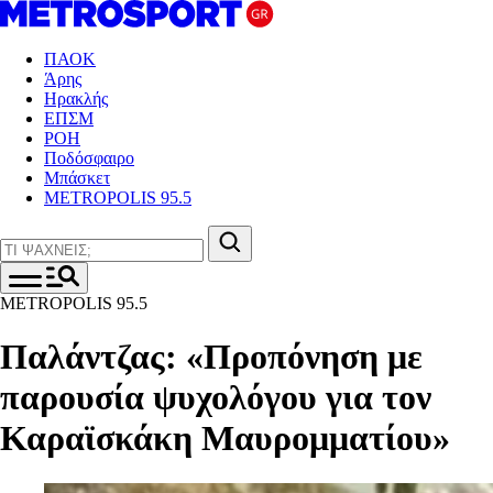
ΠΑΟΚ
Άρης
Ηρακλής
ΕΠΣΜ
ΡΟΗ
Ποδόσφαιρο
Μπάσκετ
METROPOLIS 95.5
METROPOLIS 95.5
Παλάντζας : «Προπόνηση με
παρουσία ψυχολόγου για τον
Καραϊσκάκη Μαυρομματίου»