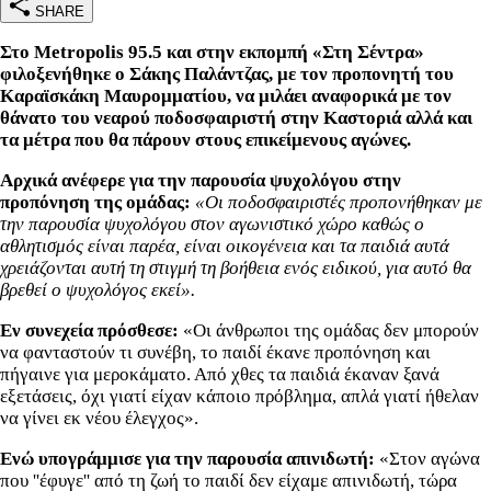
SHARE
Στο Metropolis 95.5 και στην εκπομπή «Στη Σέντρα»
φιλοξενήθηκε ο Σάκης Παλάντζας, με τον προπονητή του
Καραϊσκάκη Μαυρομματίου, να μιλάει αναφορικά με τον
θάνατο του νεαρού ποδοσφαιριστή στην Καστοριά αλλά και
τα μέτρα που θα πάρουν στους επικείμενους αγώνες.
Αρχικά ανέφερε για την παρουσία ψυχολόγου στην
προπόνηση της ομάδας:
«Οι ποδοσφαιριστές προπονήθηκαν με
την παρουσία ψυχολόγου στον αγωνιστικό χώρο καθώς ο
αθλητισμός είναι παρέα, είναι οικογένεια και τα παιδιά αυτά
χρειάζονται αυτή τη στιγμή τη βοήθεια ενός ειδικού, για αυτό θα
βρεθεί ο ψυχολόγος εκεί».
Εν συνεχεία πρόσθεσε:
«Οι άνθρωποι της ομάδας δεν μπορούν
να φανταστούν τι συνέβη, το παιδί έκανε προπόνηση και
πήγαινε για μεροκάματο. Από χθες τα παιδιά έκαναν ξανά
εξετάσεις, όχι γιατί είχαν κάποιο πρόβλημα, απλά γιατί ήθελαν
να γίνει εκ νέου έλεγχος».
Ενώ υπογράμμισε για την παρουσία απινιδωτή:
«Στον αγώνα
που ''έφυγε'' από τη ζωή το παιδί δεν είχαμε απινιδωτή, τώρα