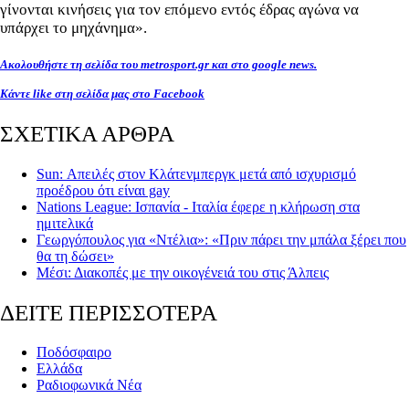
γίνονται κινήσεις για τον επόμενο εντός έδρας αγώνα να
υπάρχει το μηχάνημα».
Ακολουθήστε τη σελίδα του metrosport.gr και στο google news.
Κάντε like στη σελίδα μας στο Facebook
ΣΧΕΤΙΚΑ ΑΡΘΡΑ
Sun: Απειλές στον Κλάτενμπεργκ μετά από ισχυρισμό
προέδρου ότι είναι gay
Nations League: Ισπανία - Ιταλία έφερε η κλήρωση στα
ημιτελικά
Γεωργόπουλος για «Ντέλια»: «Πριν πάρει την μπάλα ξέρει που
θα τη δώσει»
Mέσι: Διακοπές με την οικογένειά του στις Άλπεις
ΔΕΙΤΕ ΠΕΡΙΣΣΟΤΕΡΑ
Ποδόσφαιρο
Ελλάδα
Ραδιοφωνικά Νέα