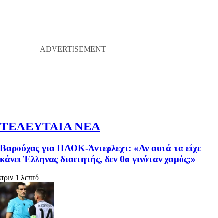
ΤΕΛΕΥΤΑΙΑ ΝΕΑ
Βαρούχας για ΠΑΟΚ-Άντερλεχτ: «Αν αυτά τα είχε
κάνει Έλληνας διαιτητής, δεν θα γινόταν χαμός;»
πριν 1 λεπτό