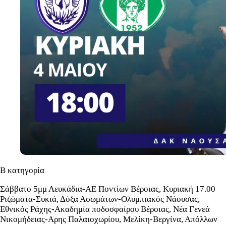
B κατηγορία
Σάββατο 5μμ Λευκάδια-ΑΕ Ποντίων Βέροιας, Κυριακή 17.00
Ριζώματα-Συκιά, Δόξα Ασωμάτων-Ολυμπιακός Νάουσας,
Εθνικός Ράχης-Ακαδημία ποδοσφαίρου Βέροιας, Νέα Γενεά
Νικομήδειας-Αρης Παλαιοχωρίου, Μελίκη-Βεργίνα, Απόλλων