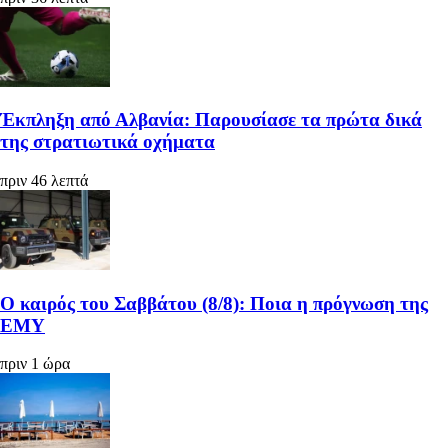
Έκπληξη από Αλβανία: Παρουσίασε τα πρώτα δικά
της στρατιωτικά οχήματα
πριν 46 λεπτά
Ο καιρός του Σαββάτου (8/8): Ποια η πρόγνωση της
ΕΜΥ
πριν 1 ώρα