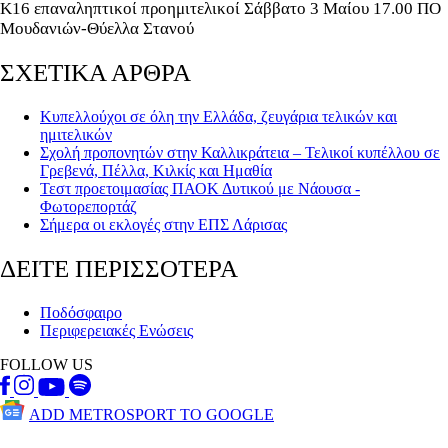
Κ16 επαναληπτικοί προημιτελικοί Σάββατο 3 Μαίου 17.00 ΠΟ
Μουδανιών-Θύελλα Στανού
ΣΧΕΤΙΚΑ ΑΡΘΡΑ
Κυπελλούχοι σε όλη την Ελλάδα, ζευγάρια τελικών και
ημιτελικών
Σχολή προπονητών στην Καλλικράτεια – Τελικοί κυπέλλου σε
Γρεβενά, Πέλλα, Κιλκίς και Ημαθία
Τεστ προετοιμασίας ΠΑΟΚ Δυτικού με Νάουσα -
Φωτορεπορτάζ
Σήμερα οι εκλογές στην ΕΠΣ Λάρισας
ΔΕΙΤΕ ΠΕΡΙΣΣΟΤΕΡΑ
Ποδόσφαιρο
Περιφερειακές Ενώσεις
FOLLOW US
ADD METROSPORT TO GOOGLE