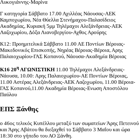
Λυκογιάννης-Μαρίνα
Γ κατηγορία Σάββατο 17.00 Αχιλλέας Νάουσας-ΑΕΚ
Καμποχωρίου, Νέα Θύελλα Στενήμαχου-Παλασίδειος
Ακαδημίας, Κυριακή 5μμ Τηλέμαχοι Αλεξάνδρειας-ΑΕΚ
Λαζοχωρίου, Δόξα Λιανοβεργίου-Αχθος Αρούρης
Κ12: Προημιτελικά Σάββατο 11.00 ΑΕ Ποντίων Βέροιας-
Μακεδονικός Επισκοπής, Νηρέας Βέροιας-Βέροια, Αρης
Παλαιοχωρίου-ΓΑΣ Κοπανού, Νάουσα-Ακαδημία Βέροιας
η
Κ16 20
ΑΓΩΝΙΣΤΙΚΗ
11.00 Τηλέμαχοι Αλεξάνδρειας-
Νάουσα, 10.00: Αρης Παλαιοχωρίου-ΑΕ Ποντίων Βέροιας,
11.00 Αστέρας Αλεξάνδρειας-ΑΕΚ Λαζοχωρίου, 11.00 Βέροια-
ΓΑΣ Κοπανού,11.00 Ακαδημία Βέροιας-Ενωση Αποστόλου
Παύλου
ΕΠΣ Ξάνθης
ο 46ος τελικός Κυπέλλου μεταξύ των σωματείων Άρης Πετεινού
και Άρης Αβάτου θα διεξαχθεί το Σάββατο 3 Μαΐου και ώρα
18:30 στο γήπεδο του ΑΟ Ξάνθη.