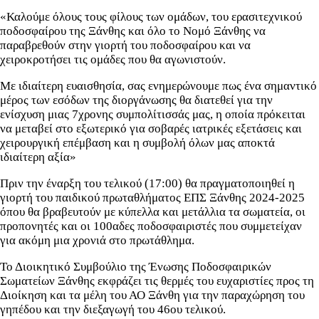
«Καλούμε όλους τους φίλους των ομάδων, του ερασιτεχνικού
ποδοσφαίρου της Ξάνθης και όλο το Νομό Ξάνθης να
παραβρεθούν στην γιορτή του ποδοσφαίρου και να
χειροκροτήσει τις ομάδες που θα αγωνιστούν.
Με ιδιαίτερη ευαισθησία, σας ενημερώνουμε πως ένα σημαντικό
μέρος των εσόδων της διοργάνωσης θα διατεθεί για την
ενίσχυση μιας 7χρονης συμπολίτισσάς μας, η οποία πρόκειται
να μεταβεί στο εξωτερικό για σοβαρές ιατρικές εξετάσεις και
χειρουργική επέμβαση και η συμβολή όλων μας αποκτά
ιδιαίτερη αξία»
Πριν την έναρξη του τελικού (17:00) θα πραγματοποιηθεί η
γιορτή του παιδικού πρωταθλήματος ΕΠΣ Ξάνθης 2024-2025
όπου θα βραβευτούν με κύπελλα και μετάλλια τα σωματεία, οι
προπονητές και οι 100αδες ποδοσφαιριστές που συμμετείχαν
για ακόμη μια χρονιά στο πρωτάθλημα.
Το Διοικητικό Συμβούλιο της Ένωσης Ποδοσφαιρικών
Σωματείων Ξάνθης εκφράζει τις θερμές του ευχαριστίες προς τη
Διοίκηση και τα μέλη του ΑΟ Ξάνθη για την παραχώρηση του
γηπέδου και την διεξαγωγή του 46ου τελικού.