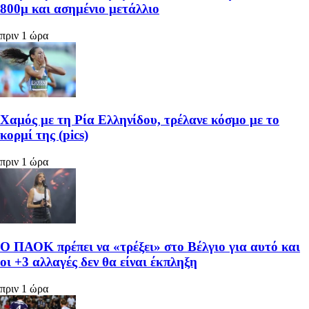
800μ και ασημένιο μετάλλιο
πριν 1 ώρα
Χαμός με τη Ρία Ελληνίδου, τρέλανε κόσμο με το
κορμί της (pics)
πριν 1 ώρα
Ο ΠΑΟΚ πρέπει να «τρέξει» στο Βέλγιο για αυτό και
οι +3 αλλαγές δεν θα είναι έκπληξη
πριν 1 ώρα