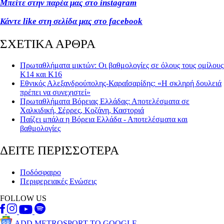
Μπείτε στην παρέα μας στο instagram
Κάντε like στη σελίδα μας στο facebook
ΣΧΕΤΙΚΑ ΑΡΘΡΑ
Πρωταθλήματα μικτών: Οι βαθμολογίες σε όλους τους ομίλους
Κ14 και Κ16
Εθνικός Αλεξανδρούπολης-Καραΐσαρίδης: «Η σκληρή δουλειά
πρέπει να συνεχιστεί»
Πρωταθλήματα Βόρειας Ελλάδας: Αποτελέσματα σε
Χαλκιδική, Σέρρες, Κοζάνη, Καστοριά
Παίζει μπάλα η Βόρεια Ελλάδα - Αποτελέσματα και
βαθμολογίες
ΔΕΙΤΕ ΠΕΡΙΣΣΟΤΕΡΑ
Ποδόσφαιρο
Περιφερειακές Ενώσεις
FOLLOW US
ADD METROSPORT TO GOOGLE