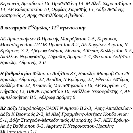
Κεραυνός Αρκαδικού 16, Προσοτσάνη 14, Μ Αλεξ. Ξηροποτάμου
14, ΑΕ Καλαμπακίου 10, Ορφέας Χωριστής 13, Δόξα Αντώνης
Καστρινός 3, Αρης Φωτολίβους 3 βαθμοί.
ος
η
Β κατηγορία 1
όμιλος: 11
αγωνιστική:
ΑΕ Αμπελοκήπων Β-Ηρακλής Μαυρόβατου 1-5, Κεραυνός
Μοναστηρακίου-ΠΑΟΚ Προαστίου 3-2, ΑΕ Κυργίων-Ακρίτας Ν
Κρώμνης 3-2, Αβέρωφ Δράμας-Εθνικός Αστέρας Καλλίφυτου 0-5,
Απόλλων Νεροφράκτης-Πήγασος Δράμας 1-4, Φίλιπποι Δοξάτου-
Ηρακλής Αδριανής 2-0
Η βαθμολογία:
Φίλιπποι Δοξάτου 33, Ηρακλής Μαυροβατου 28,
Ηρακλής Αδριανής 22, Ακρίτας Ν Κρώμνης 22, Εθνικός Αστέρας
Καλλίφυτου 22, Κεραυνός Μοναστηρακίου 16, ΑΕ Κυργίων 14,
Πήγασος 12, ΠΑΟΚ Προαστίου 10, Απόλλων Νεροφράκτης 7, ΑΕ
Αμπελοκήπων Β 5, Αβέρωφ Δράμας 0
Β2
Δόξα Μικρόπολης-ΠΑΟΠ Ν Αμισού Β 2-3, Αρης Αμπελακίων-
Δόξα Κ Βροντούς 2-2, Μ Αλεξ Γραμμένης-Αστέρας Κουδουνιών
5-1, Δόξα Σιταγρών-Μακεδονικός Αλιστράτης 0-7, ΑΕΚ Βρύσης-
Αετός Βαθύτοπου 0-3, Ακρίτας Κ Νευροκοπίου-Ηρακλής
Μυλοποτάμου 2-1