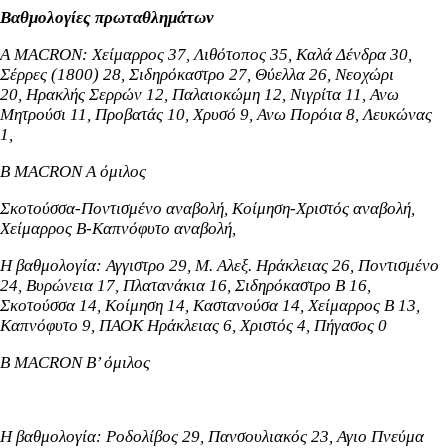
Βαθμολογίες πρωταθλημάτων
Α ΜACRON: Χείμαρρος 37,
Λιθότοπος 35,
Καλά Δένδρα 30,
Σέρρες (1800) 28, Σιδηρόκαστρο 27, Θύελλα 26, Nεοχώρι
20,
Ηρακλής Σερρών 12
,
Παλαιοκώμη 12, Νιγρίτα 11, Ανω
Μητρούσι 11, Προβατάς 10, Xρυσό 9, Ανω Πορόια 8, Λευκώνας
1,
B MACRON Α όμιλος
Σκοτούσσα-Ποντισμένο αναβολή, Κοίμηση-Χριστός αναβολή,
Χείμαρρος Β-Καπνόφυτο αναβολή,
Η βαθμολογία: Αγγιστρο 29, Μ. Αλεξ. Ηράκλειας 26, Ποντισμένο
24, Bυρώνεια 17, Πλατανάκια 16, Σιδηρόκαστρο Β 16,
Σκοτούσσα 14, Κοίμηση 14, Καστανούσα 14, Χείμαρρος Β 13,
Καπνόφυτο 9, ΠΑΟΚ Ηράκλειας 6, Χριστός 4, Πήγασος 0
Β MACRON Β’ όμιλος
Η βαθμολογία: Ροδολίβος 29, Πανσουλιακός 23, Αγιο Πνεύμα