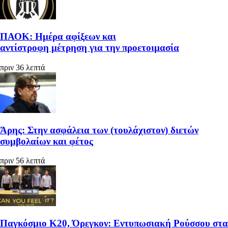
ΠΑΟΚ: Ημέρα αφίξεων και
αντίστροφη μέτρηση για την προετοιμασία
πριν 36 λεπτά
Άρης: Στην ασφάλεια των (τουλάχιστον) διετών
συμβολαίων και φέτος
πριν 56 λεπτά
Παγκόσμιο Κ20, Όρεγκον: Εντυπωσιακή Ρούσσου στα