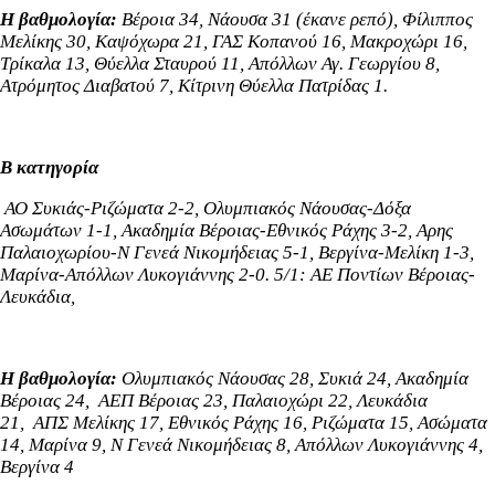
Η βαθμολογία:
Βέροια 34, Νάουσα 31 (έκανε ρεπό), Φίλιππος
Μελίκης 30, Καψόχωρα 21, ΓΑΣ Κοπανού 16, Μακροχώρι 16,
Τρίκαλα 13, Θύελλα Σταυρού 11, Απόλλων Αγ. Γεωργίου 8,
Ατρόμητος Διαβατού 7, Κίτρινη Θύελλα Πατρίδας 1.
Β κατηγορία
ΑΟ Συκιάς-Ριζώματα 2-2, Ολυμπιακός Νάουσας-Δόξα
Ασωμάτων 1-1, Ακαδημία Βέροιας-Εθνικός Ράχης 3-2, Αρης
Παλαιοχωρίου-Ν Γενεά Νικομήδειας 5-1, Βεργίνα-Μελίκη 1-3,
Μαρίνα-Απόλλων Λυκογιάννης 2-0. 5/1: ΑΕ Ποντίων Βέροιας-
Λευκάδια,
Η βαθμολογία:
Ολυμπιακός Νάουσας 28,
Συκιά 24, Ακαδημία
Βέροιας 24,
ΑΕΠ Βέροιας 23,
Παλαιοχώρι 22,
Λευκάδια
21,
ΑΠΣ Μελίκης 17,
Εθνικός Ράχης 16, Ριζώματα 15,
Ασώματα
14,
Μαρίνα 9,
Ν Γενεά Νικομήδειας 8, Απόλλων Λυκογιάννης 4,
Βεργίνα 4