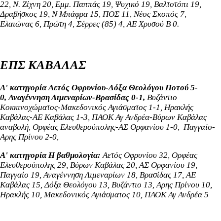
22, Ν. Ζίχνη 20, Εμμ. Παππάς 19, Ψυχικό 19, Βαλτοτόπι 19,
Δραβήσκος 19, Ν Μπάφρα 15, ΠΟΣ 11, Νέος Σκοπός 7,
Ελαιώνας 6, Πρώτη 4, Σέρρες (85) 4, ΑΕ Χρυσού Β 0.
ΕΠΣ ΚΑΒΑΛΑΣ
Α' κατηγορία
Αετός Οφρυνίου-Δόξα Θεολόγου Ποτού 5-
0,
Αναγέννηση Λιμεναρίων-Βρασίδας 0-1,
Βυζάντιο
Κοκκινοχώματος-Μακεδονικός Αγιάσματος 1-1, Ηρακλής
Καβάλας-ΑΕ Καβάλας 1-3, ΠΑΟΚ Αγ Ανδρέα-Βύρων Καβάλας
αναβολή,
Ορφέας Ελευθερούπολης-ΑΣ Ορφανίου 1-0,
Παγγαίο-
Αρης Πρίνου 2-0,
Α' κατηγορία H βαθμολογία:
Αετός Οφρυνίου 32, Ορφέας
Ελευθερούπολης 29, Βύρων Καβάλας 20, ΑΣ Ορφανίου 19,
Παγγαίο 19, Αναγέννηση Λιμεναρίων 18, Βρασίδας 17, ΑΕ
Καβάλας 15, Δόξα Θεολόγου 13, Βυζάντιο 13, Αρης Πρίνου 10,
Ηρακλής 10, Mακεδονικός Αγιάσματος 10, ΠΑΟΚ Αγ Ανδρέα 5