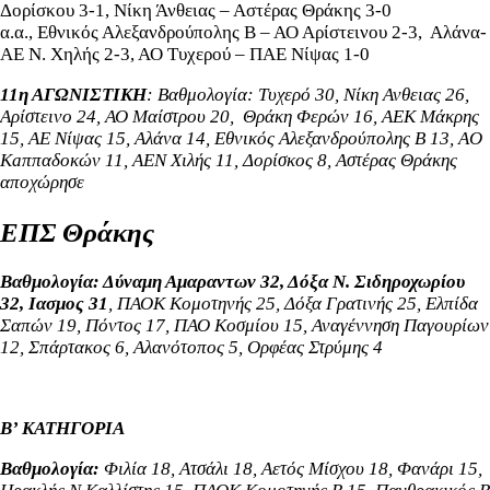
Δορίσκου 3-1, Νίκη Άνθειας – Αστέρας Θράκης 3-0
α.α.,
Εθνικός Αλεξανδρούπολης Β – ΑΟ Αρίστεινου 2-3, Αλάνα-
ΑΕ Ν. Χηλής 2-3, ΑΟ Τυχερού – ΠΑΕ Νίψας 1-0
11η ΑΓΩΝΙΣΤΙΚΗ
:
Βαθμολογία: Τυχερό 30, Νίκη Ανθειας 26,
Αρίστεινο 24, ΑΟ Μαίστρου 20,
Θράκη Φερών 16, ΑΕΚ Μάκρης
15,
ΑΕ Νίψας 15, Αλάνα 14, Eθνικός Αλεξανδρούπολης Β 13, AO
Kaππαδοκών 11, ΑΕΝ Χιλής 11, Δορίσκος 8, Aστέρας Θράκης
αποχώρησε
ΕΠΣ Θράκης
Βαθμολογία: Δύναμη Αμαραντων 32, Δόξα Ν. Σιδηροχωρίου
32, Ιασμος 31
, ΠΑΟΚ Κομοτηνής 25, Δόξα Γρατινής 25, Ελπίδα
Σαπών 19, Πόντος 17, ΠΑΟ Κοσμίου 15, Αναγέννηση Παγουρίων
12, Σπάρτακος 6, Αλανότοπος 5, Ορφέας Στρύμης 4
Β’ ΚΑΤΗΓΟΡΙΑ
Bαθμολογία:
Φιλία 18, Ατσάλι 18, Αετός Μίσχου 18, Φανάρι 15,