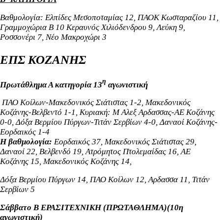
Βαθμολογία: Ελπίδες Μεσοποταμίας 12, ΠΑΟΚ Κωσταραζίου 11,
Γραμμοχώρια Β 10 Κεραυνός Χιλιόδενδρου 9, Λεύκη 9,
Ροσσονέρι 7, Νέο Μακροχώρι 3
ΕΠΣ ΚΟΖΑΝΗΣ
η
Πρωτάθλημα Α κατηγορία 13
αγωνιστική
ΠΑΟ Κοίλων-Μακεδονικός Σιάτιστας 1-2, Μακεδονικός
Κοζάνης-Βελβεντό 1-1, Κυριακή: Μ Αλεξ Αρδασσας-ΑΕ Κοζάνης
0-0, Δόξα Βερμίου Πύργων-Τιτάν Σερβίων 4-0, Δαναοί Κοζάνης-
Εορδαικός 1-4
Η βαθμολογία:
Εορδαικός 37, Μακεδονικός Σιάτιστας 29,
Δαναοί 22, Βελβενδό 19, Ατρόμητος Πτολεμαίδας 16, ΑΕ
Κοζάνης 15, Μακεδονικός Κοζάνης 14,
Δόξα Βερμίου Πύργων 14
,
ΠΑΟ Κοίλων 12, Αρδασσα 11, Τιτάν
Σερβίων 5
Σάββατο Β ΕΡΑΣΙΤΕΧΝΙΚΗ (ΠΡΩΤΑΘΛΗΜΑ)(10η
αγωνιστική)