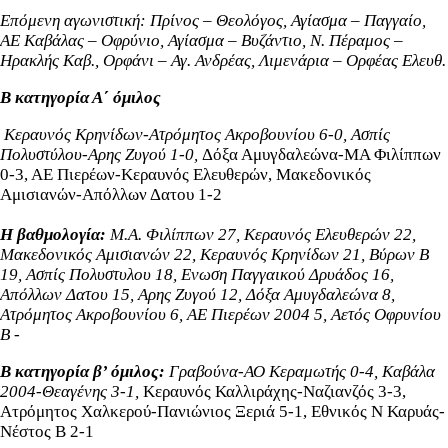
Επόμενη αγωνιστική:
Πρίνος – Θεολόγος, Αγίασμα – Παγγαίο,
ΑΕ Καβάλας – Οφρύνιο, Αγίασμα – Βυζάντιο, Ν. Πέραμος –
Ηρακλής Καβ., Ορφάνι – Αγ. Ανδρέας, Λιμενάρια – Ορφέας Ελευθ.
Β κατηγορία Α΄ όμιλος
Κεραυνός Κρηνίδων-Ατρόμητος Ακροβουνίου 6-0,
Ασπίς
Πολυστύλου-Αρης Ζυγού 1-0,
Δόξα Αμυγδαλεώνα-ΜΑ Φιλίππων
0-3, ΑΕ Πιερέων-Κεραυνός Ελευθερών, Μακεδονικός
Αμισιανών-Απόλλων Δατου 1-2
Η βαθμολογία:
Μ.Α. Φιλίππων 27, Κεραυνός Ελευθερών 22,
Μακεδονικός Αμισιανών 22,
Κεραυνός Κρηνίδων 21,
Βύρων Β
19, Ασπίς Πολυστυλου 18, Ενωση Παγγαικού Δρυάδος 16,
Απόλλων Δατου 15, Αρης Ζυγού 12, Δόξα Αμυγδαλεώνα 8,
Ατρόμητος Ακροβουνίου 6, ΑΕ Πιερέων 2004 5, Αετός Οφρυνίου
Β -
Β κατηγορία β’ όμιλος:
Γραβούνα-ΑΟ Κεραμωτής 0-4,
Καβάλα
2004-Θεαγένης 3-1,
Κεραυνός Καλλιράχης-Ναζιανζός 3-3,
Ατρόμητος Χαλκερού-Πανιώνιος Ξεριά 5-1, Εθνικός Ν Καρυάς-
Νέστος Β 2-1