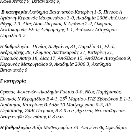
Καλλιθεακός 9,
Βατανιακός 9,
Β κατηγορία
Ακαδημία Βατανιακός-Κατερίνη 1-5, Πίνδος Α
Αγιάννη-Κεραυνός Μακρυγιάλου 3-0, Ακαδημία 2006-Απόλλων
Ράχης 2-3, Δίας Δίου-Πιερικος Κ Αγιάννη 2-2, Ολυμπος
Λεπτοκαρυάς-Ελπίς Ανδρομάχης 1-1, Απόλλων Λιτοχώρου-
Παραλία 0-2
Η βαθμολογία: Πίνδος Α. Αγιάννη 31,
Παραλία 31,
Ελπίς
Ανδρομάχης 29,
Ολυμπος Λεπτοκαρυάς 27, Κατερίνη 21,
Πιερικός Αστήρ 18, Δίας 17, Απόλλων 15, Απόλλων Λιτοχώρου 9,
Κεραυνός Μακρυγιάλου 9, Ακαδημία 2006 3, Ακαδημία
Βατανιακός 0
Γ κατηγορία
Ορφέας Φωτεινών-Ακαδημία Γιώτσα 3-0, Νέος Παμβριακός-
η
Εθνικός Ν Κεραμιδίου Β 4-1, 25
Μαρτίου-ΓΑΣ Σβορώνου Β 1-1,
Ατρόμητος Κατερίνης Β-Δόξα 10 Μοσχοχωρίου 0-3, ΑΕ
Περίστασης-ΣΦΚ Πιερικός Β 3-0 α.α.,Αχιλλέας Νεοκαισάρειας-
Αναγέννηση Σφενδάμης 0-3 α.α.
Η βαθμολογία:
Δόξα Μοσχοχωρίου 33, Αναγέννηση Σφενδάμης