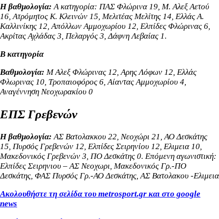
Η βαθμολογία:
Α κατηγορία: ΠΑΣ Φλώρινα 19, Μ. Αλεξ Αετού
16, Ατρόμητος Κ. Κλεινών 15, Μελιτέας Μελίτης 14, Ελλάς Α.
Καλλινίκης 12, Απόλλων Αμμοχωρίου 12, Ελπίδες Φλώρινας 6,
Ακρίτας Αχλάδας 3, Πελαργός 3, Δάφνη Λεβαίας 1.
Β κατηγορία
Βαθμολογία:
Μ Αλεξ Φλώρινας 12, Αρης Λόφων 12, Ελλάς
Φλωρινας 10, Τροπαιοφόρος 6, Αίαντας Αμμοχωρίου 4,
Αναγέννηση Νεοχωρακίου 0
ΕΠΣ Γρεβενών
Η βαθμολογία:
ΑΣ Βατολακκου 22, Nεοχώρι 21, ΑΟ Δεσκάτης
15, Πυρσός Γρεβενών 12, Ελπίδες Σειρηνίου 12, Ελιμεια 10,
Μακεδονικός Γρεβενών 3, ΠΟ Δεσκάτης 0. Επόμενη αγωνιστική:
Ελπίδες Σειρηνιου – ΑΣ Νεοχωρι, Μακεδονικός Γρ.-ΠΟ
Δεσκάτης, ΦΑΣ Πυρσός Γρ.-ΑΟ Δεσκάτης, ΑΣ Βατολακου -Ελιμεια
Ακολουθήστε τη σελίδα του metrosport.gr και στο google
news