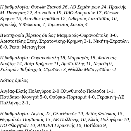
Η βαθμολογία: Θύελλα Στανού 26, ΑΟ Σημάντρων 24, Ηρακλής
Μ. Παναγιας 22, Διονυσίου 19, ΠΑΟ Δουμπιών 17, Θύελλα
Κρήνης 15,
Ακανθος Ιερισσού 12,
Ανθεμούς Γαλάτιστας 10,
Ηρακλής Ν Φώκαιας 7, Τορωναίος Συκιάς 4
B κατηγορία βόρειος όμιλος
Μαρμαράς-Ουρανούπολη 3-0,
Αριστοτέλης Σταγ. Στρατονίκης-Κρήμνη 3-1, Νικήτη-Στρατώνι
8-0, Ρεπό: Μεταγγίτσι
Η βαθμολογία: Ουρανούπολη 18, Μαρμαράς 18, Φοίνικας
Νικήτης 14, Δόξα Κρήμνης 11,
Αριστοτέλης 11,
Νέμεση 9,
Χολομών Ταξιάρχη 6, Στρατώνι 3, Θύελλα Μεταγγιτσίου -2
Νότιος όμιλος
Αιγέας-Ελπίς Πολυγύρου 2-0,Ολυνθιακός-Παλιούρι 1-1,
Ποτίδαια-Φλογητά 5-0, Φούρκα-Πορταριά 4-0, Γερακινή-ΑΕ
Παλλήνης 2-1,
Η βαθμολογία: Αιγέας 22, Ολυνθιακός 19,
Αετός Φούρκας 15,
Θερμαϊκός Πορταριάς 13, ΑΕ Παλλήνης 10, Ελπίς Πολυγύρου 10,
ΠΟ Φλογητών 10, ΑΠΟΕΛ Γερακινής 10, Ποτίδαια 9,