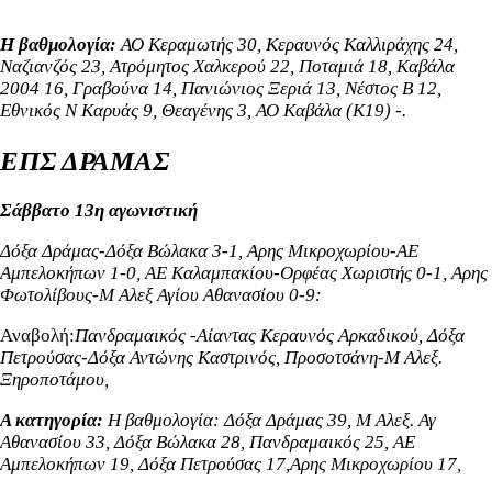
Η βαθμολογία:
ΑΟ Κεραμωτής 30, Κεραυνός Καλλιράχης 24,
Ναζιανζός 23, Ατρόμητος Χαλκερού 22,
Ποταμιά 18,
Καβάλα
2004 16,
Γραβούνα 14, Πανιώνιος Ξεριά 13, Νέστος Β 12,
Εθνικός Ν Καρυάς 9, Θεαγένης 3, ΑΟ Καβάλα (Κ19) -.
ΕΠΣ ΔΡΑΜΑΣ
Σάββατο 13η αγωνιστική
Δόξα Δράμας-Δόξα Βώλακα 3-1,
Αρης Μικροχωρίου-ΑΕ
Αμπελοκήπων 1-0,
ΑΕ Καλαμπακίου-Ορφέας Χωριστής 0-1
,
Αρης
Φωτολίβους-Μ Αλεξ Αγίου Αθανασίου 0-9:
Αναβολή:
Πανδραμαικός -Αίαντας Κεραυνός Αρκαδικού, Δόξα
Πετρούσας-Δόξα Αντώνης Καστρινός,
Προσοτσάνη-Μ Αλεξ.
Ξηροποτάμου,
Α κατηγορία:
Η βαθμολογία: Δόξα Δράμας 39, Μ Αλεξ. Αγ
Αθανασίου 33, Δόξα Βώλακα 28, Πανδραμαικός 25, ΑΕ
Αμπελοκήπων 19, Δόξα Πετρούσας 17,
Αρης Μικροχωρίου 17,