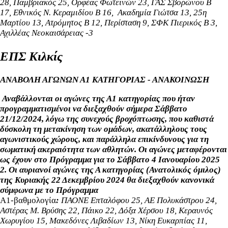
28, Παμβριακός 25, Ορφέας Φωτεινών 23,
ΓΑΣ Σβορώνου Β
17,
Εθνικός Ν. Κεραμιδίου Β 16,
Ακαδημία Γιώτσα 13, 25η
Μαρτίου 13, Ατρόμητος Β 12, Περίσταση 9, ΣΦΚ Πιερικός Β 3,
Αχιλλέας Νεοκαισάρειας -3
ΕΠΣ Κιλκίς
ΑΝΑΒΟΛΗ ΑΓΩΝΩΝ Α1 ΚΑΤΗΓΟΡΙΑΣ - ΑΝΑΚΟΙΝΩΣΗ
Αναβάλλονται οι αγώνες της Α1 κατηγορίας που ήταν
προγραμματισμένοι να διεξαχθούν σήμερα
Σάββατο
21/12/2024, λόγω της συνεχούς βροχόπτωσης, που καθιστά
δύσκολη τη μετακίνηση των ομάδων, ακατάλληλους τους
αγωνιστικούς χώρους, και παράλληλα επικίνδυνους για τη
σωματική ακεραιότητα των αθλητών. Οι αγώνες μεταφέρονται
ως έχουν στο Πρόγραμμα για το Σάββατο 4 Ιανουαρίου 2025
2. Οι αυριανοί αγώνες της Α κατηγορίας (Ανατολικός όμιλος)
της Κυριακής 22 Δεκεμβρίου 2024 θα διεξαχθούν κανονικά
σύμφωνα με το Πρόγραμμα
Α1-βαθμολογία
:
ΠΑΟΝΕ Επταλόφου 25, ΑΕ Πολυκάστρου 24,
Αστέρας Μ. Βρύσης 22, Πάικο 22, Δόξα Χέρσου 18, Κεραυνός
Χωρυγίου 15, Μακεδόνες Λιβαδίων 13, Νίκη Ευκαρπίας 11,