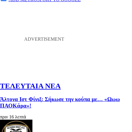
ΤΕΛΕΥΤΑΙΑ ΝΕΑ
Άλτονα Ιστ Φίνιξ: Σήκωσε την κούπα με… «Ωωω
ΠΑΟΚάρα»!
πριν 16 λεπτά