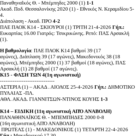
Παναθηναΐκός Θ. - Μπέμπηδες 2000 (1)
1-1
Ακαδ. Ποδ. Θεσσαλονίκης 2020 (1) - Εθνικός Ν. Κεραμιδίου 5-
4.
Διάπολαση - Ακαδ. ΠΡΟ
4-2
ΠΑΕ ΠΑΟΚ Κ14 - ΣΚΙΟΥΡΟΙ (1) ΤΡΙΤΗ 21-4-2026
Γήπ.:
Ευκαρπίας 16.00 Γιατρός: Τσικρικώνης. Ρεπό: ΠΑΣ Αρσακλή
(1).
Η βαθμολογία
: ΠΑΕ ΠΑΟΚ Κ14 βαθμοί 39 (17
αγώνες),
Διάπλαση 39 (17 αγώνες),
Μακεδονικός 38 (18
αγώνες), Μπέμπηδες 2000 (1) 37 βαθμοί (18 αγώνες), ΠΑΣ
Αρσακλή (1) 28 βαθμοί (17 αγώνες).
Κ15 - ΦΑΣΗ ΤΩΝ 4(1η αγωνιστική)
------------------------------
ΑΣΤΕΡΙΑ (1) – ΑΚΑΔ . ΑΙΟΛΟΣ 25-4-2026
Γήπ.:
ΔΗΜΟΤΙΚΟ
ΠΥΛΑΙΑΣ -ΠΛ.
ΑΘΛ. ΑΚΑΔ. ΓΙΑΝΝΙΤΣΩΝ-ΝΤΙΝΟΣ ΚΟΥΗΣ
1-3
Κ14 – ΕΙΔΙΚΗ (11η αγωνιστική ΑΠΌ ΑΝΑΒΟΛΗ)
ΠΑΝΑΘΗΝΑΪΚΟΣ Θ. - ΜΠΕΜΠΗΔΕΣ 2000 0-8
(16η αγωνιστική ΑΠΌ ΑΝΑΒΟΛΗ)
ΠΡΩΤΕΑΣ (1) - ΜΑΚΕΔΟΝΙΚΟΣ (1) ΤΕΤΑΡΤΗ 22-4-2026
Γήπ.:
Μακεδονικού 17.30.