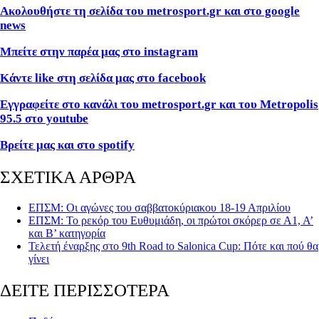
Ακολουθήστε τη σελίδα του metrosport.gr και στο google
news
Μπείτε στην παρέα μας στο instagram
Κάντε like στη σελίδα μας στο facebook
Εγγραφείτε στο κανάλι του metrosport.gr και του Metropolis
95.5 στο youtube
Βρείτε μας και στο spotify
ΣΧΕΤΙΚΑ ΑΡΘΡΑ
ΕΠΣΜ: Οι αγώνες του σαββατοκύριακου 18-19 Απριλίου
ΕΠΣΜ: Το ρεκόρ του Ευθυμιάδη, οι πρώτοι σκόρερ σε Α1, Α’
και Β’ κατηγορία
Τελετή έναρξης στο 9th Road to Salonica Cup: Πότε και πού θα
γίνει
ΔΕΙΤΕ ΠΕΡΙΣΣΟΤΕΡΑ