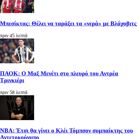
Μπεσίκτας: Θέλει να ταράξει τα «νερά» με Βλάχοβιτς
πριν 45 λεπτά
ΠΑΟΚ: Ο Μαξ Μενέτι στο πλευρό του Αντρέα
Τρινκιέρι
πριν 58 λεπτά
ΝΒΑ: Έτσι θα γίνει ο Κλέι Τόμπσον συμπαίκτης του
Αντετοκούνμπο