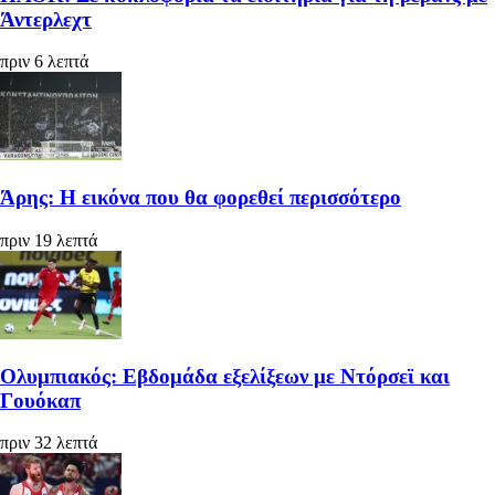
Άντερλεχτ
πριν 6 λεπτά
Άρης: Η εικόνα που θα φορεθεί περισσότερο
πριν 19 λεπτά
Ολυμπιακός: Εβδομάδα εξελίξεων με Ντόρσεϊ και
Γουόκαπ
πριν 32 λεπτά