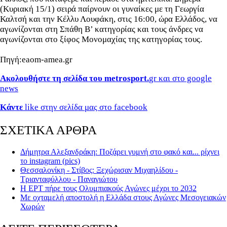
(Κυριακή 15/1) σειρά παίρνουν οι γυναίκες με τη Γεωργία
Καλτσή και την Κέλλυ Λουφάκη, στις 16:00, ώρα Ελλάδος, να
αγωνίζονται στη Σπάθη Β’ κατηγορίας και τους άνδρες να
αγωνίζονται στο ξίφος Μονομαχίας της κατηγορίας τους.
Πηγή:eaom-amea.gr
Ακολουθήστε τη σελίδα του metrosport.
gr και στο google
news
Κάντε
like στην σελίδα μας στο facebook
ΣΧΕΤΙΚΑ ΑΡΘΡΑ
Δήμητρα Αλεξανδράκη: Ποζάρει γυμνή στο φακό και... ρίχνει
το instagram (pics)
Θεσσαλονίκη - Στίβος: Ξεχώρισαν Μιχαηλίδου -
Τριανταφύλλου - Παναγιώτου
Η ΕΡΤ πήρε τους Ολυμπιακούς Αγώνες μέχρι το 2032
Με οχταμελή αποστολή η Ελλάδα στους Αγώνες Μεσογειακών
Χωρών