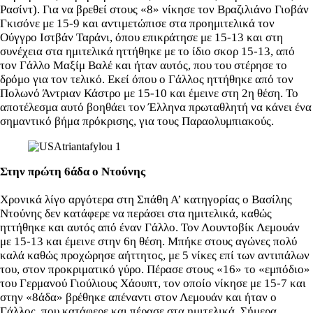
Ρασίντ). Για να βρεθεί στους «8» νίκησε τον Βραζιλιάνο Γιοβάν
Γκισόνε με 15-9 και αντιμετώπισε στα προημιτελικά τον
Ούγγρο Ιστβάν Ταράνι, όπου επικράτησε με 15-13 και στη
συνέχεια στα ημιτελικά ηττήθηκε με το ίδιο σκορ 15-13, από
τον Γάλλο Μαξίμ Βαλέ και ήταν αυτός, που του
στέρησε το
δρόμο για τον τελικό. Εκεί όπου ο Γάλλος ηττήθηκε από τον
Πολωνό Άντριαν Κάστρο με 15-10 και έμεινε στη 2η θέση. Το
αποτέλεσμα αυτό βοηθάει τον Έλληνα πρωταθλητή να κάνει ένα
σημαντικό βήμα πρόκρισης, για τους Παραολυμπιακούς.
Στην πρώτη 6άδα ο Ντούνης
Χρονικά λίγο αργότερα στη Σπάθη Α’ κατηγορίας ο Βασίλης
Ντούνης δεν κατάφερε να περάσει στα ημιτελικά, καθώς
ηττήθηκε και αυτός από έναν Γάλλο. Τον Λουντοβίκ Λεμουάν
με 15-13 και έμεινε στην 6η θέση. Μπήκε στους αγώνες πολύ
καλά καθώς προχώρησε αήττητος, με 5 νίκες επί των αντιπάλων
του, στον προκριματικό γύρο. Πέρασε στους «16» το «εμπόδιο»
του Γερμανού Γιούλιους Χάουπτ, τον οποίο νίκησε με 15-7 και
στην «8άδα» βρέθηκε απέναντι στον Λεμουάν και ήταν ο
Γάλλος, που κατάφερε και πέρασε στα ημιτελικά. Σήμερα