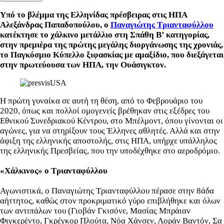
Υπό το βλέμμα της Ελληνίδας πρέσβειρας στις ΗΠΑ
Αλεξάνδρας Παπαδοπούλου, ο
Παναγιώτης Τριανταφύλλου
κατέκτησε το χάλκινο μετάλλιο στη Σπάθη Β’ κατηγορίας,
στην πρεμιέρα της πρώτης μεγάλης διοργάνωσης της χρονιάς,
το Παγκόσμιο Κύπελλο ξιφασκίας με αμαξίδιο, που διεξάγεται
στην πρωτεύουσα των ΗΠΑ, την Ουάσιγκτον.
Η πρώτη γυναίκα σε αυτή τη θέση, από το Φεβρουάριο του
2020, όπως και πολλοί ομογενείς βρέθηκαν στις εξέδρες του
Εθνικού Συνεδριακού Κέντρου, στο Μπέλμοντ, όπου γίνονται οι
αγώνες, για να στηρίξουν τους Έλληνες αθλητές. Αλλά και στην
άφιξη της ελληνικής αποστολής, στις ΗΠΑ, υπήρχε υπάλληλος
της ελληνικής Πρεσβείας, που την υποδέχθηκε στο αεροδρόμιο.
«Χάλκινος» ο Τριανταφύλλου
Αγωνιστικά, ο Παναγιώτης Τριανταφύλλου πέρασε στην 8άδα
αήττητος, καθώς στον προκριματικό γύρο επιβλήθηκε και όλων
των αντιπάλων του (Γιοβάν Γκισόνε, Μασίας Μπράιαν
Φιγκερέντο, Γκρέγκορ Πλούτα, Νόα Χάνσεν, Λοράν Βαντόν, Σα