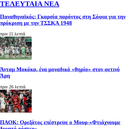
ΤΕΛΕΥΤΑΙΑ ΝΕΑ
Παναθηναϊκός: Γκαρσία παρόντος στη Σόφια για την
πρόκριση με την ΤΣΣΚΑ 1948
πριν 11 λεπτά
Άνταμ Μοκόκα, ένα μοναδικό «θηρίο» στον φετινό
Άρη
πριν 26 λεπτά
ΠΑΟΚ: Ορεξάτος επέστρεψε ο Μουρ-«Φτιάχνουμε
δυνατό ρόστερ»