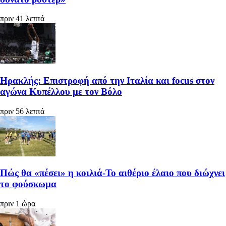
πριν 41 λεπτά
Ηρακλής: Επιστροφή από την Ιταλία και focus στον
αγώνα Κυπέλλου με τον Βόλο
πριν 56 λεπτά
Πώς θα «πέσει» η κοιλιά-Το αιθέριο έλαιο που διώχνει
το φούσκωμα
πριν 1 ώρα